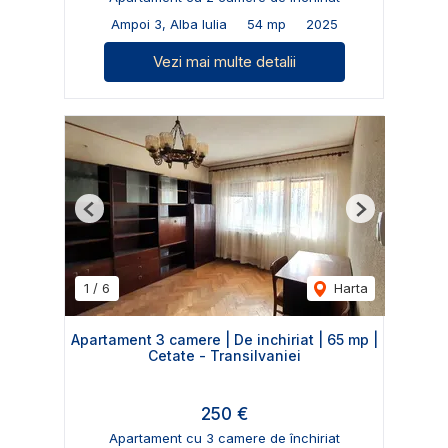
Ampoi 3, Alba Iulia
54 mp
2025
Vezi mai multe detalii
Previous
Next
1
/
6
Harta
Apartament 3 camere | De inchiriat | 65 mp |
Cetate - Transilvaniei
250 €
Apartament cu 3 camere de închiriat