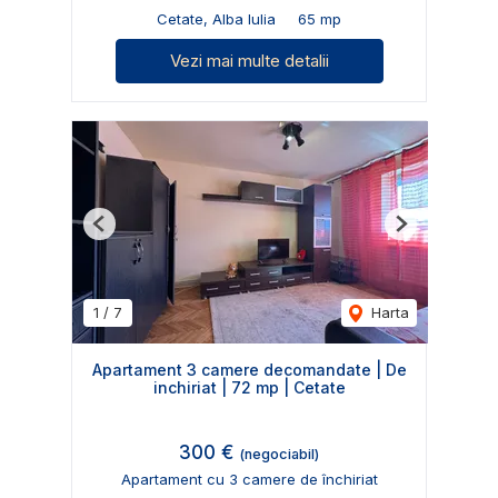
Cetate, Alba Iulia
65 mp
Vezi mai multe detalii
Previous
Next
1
/
7
Harta
Apartament 3 camere decomandate | De
inchiriat | 72 mp | Cetate
300 €
(negociabil)
Apartament cu 3 camere de închiriat