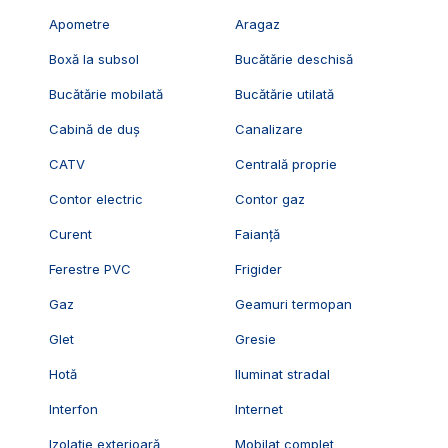
Apometre
Aragaz
Boxă la subsol
Bucătărie deschisă
Bucătărie mobilată
Bucătărie utilată
Cabină de duș
Canalizare
CATV
Centrală proprie
Contor electric
Contor gaz
Curent
Faianță
Ferestre PVC
Frigider
Gaz
Geamuri termopan
Glet
Gresie
Hotă
Iluminat stradal
Interfon
Internet
Izolație exterioară
Mobilat complet