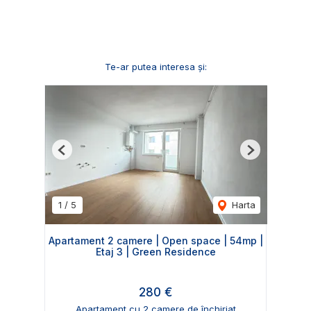
Te-ar putea interesa și:
Previous
Next
1
/
5
Harta
Apartament 2 camere | Open space | 54mp |
Etaj 3 | Green Residence
280 €
Apartament cu 2 camere de închiriat