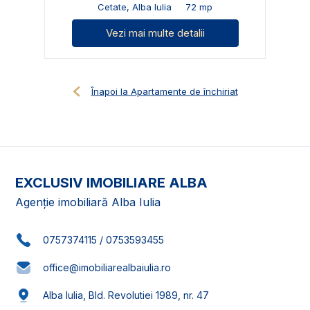
Cetate, Alba Iulia
72 mp
Vezi mai multe detalii
Înapoi la Apartamente de închiriat
EXCLUSIV IMOBILIARE ALBA
Agenție imobiliară Alba Iulia
0757374115
/
0753593455
office@imobiliarealbaiulia.ro
Alba Iulia, Bld. Revolutiei 1989, nr. 47