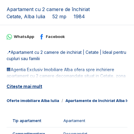
Apartament cu 2 camere de închiriat
Cetate, Alba Iulia
52 mp
1984
WhatsApp
Facebook
📍Apartament cu 2 camere de inchiriat | Cetate | Ideal pentru
cupluri sau familii
🏢Agentia Exclusiv Imobiliare Alba ofera spre inchiriere
apartament cu 2 camere decomandate situat in Cetate, zona
Mercur.
Citește mai mult
📐Apartamentul este in suprafata utila de 52 mp, fiind compus
din:
Oferte imobiliare Alba Iulia
Apartamente de închiriat Alba Iuli
- 1 living;
- 1 bucatarie;
- 1 dormitor;
Tip apartament
Apartament
- 1 baie;
- 1 hol;
Compartimentare
Decomandat