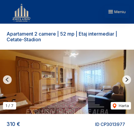
Meniu
Apartament 2 camere | 52 mp | Etaj intermediar |
Cetate-Stadion
Previous
Nex
1
/
7
Harta
310 €
ID CP3013977