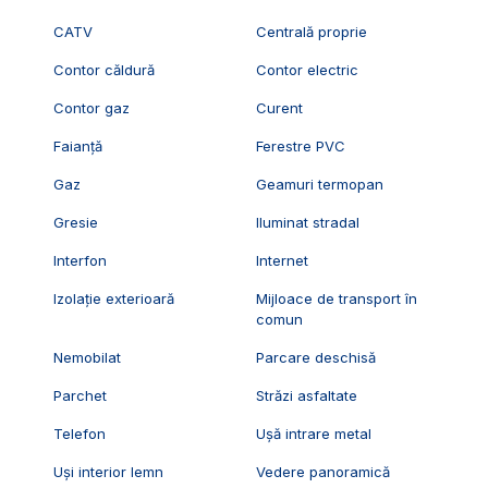
CATV
Centrală proprie
Contor căldură
Contor electric
Contor gaz
Curent
Faianță
Ferestre PVC
Gaz
Geamuri termopan
Gresie
Iluminat stradal
Interfon
Internet
Izolație exterioară
Mijloace de transport în
comun
Nemobilat
Parcare deschisă
Parchet
Străzi asfaltate
Telefon
Ușă intrare metal
Uși interior lemn
Vedere panoramică