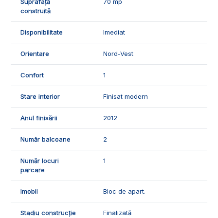
Suprafață
70 mp
🤝Recomandam aceast imobil fiindca este bine pozitionat,
construită
fiind in apropiere de magazine, scoli si mijloace de transport
in comun.
Disponibilitate
Imediat
📞Pentru mai multe detalii sau pentru programarea unei
Orientare
Nord-Vest
vizionari, suntem disponibili pentru dumneavoastra, Echipa
Exclusiv Imobiliare Alba!
Confort
1
ID Exclusiv - 2731508
Stare interior
Finisat modern
Anul finisării
2012
Număr balcoane
2
Număr locuri
1
parcare
Imobil
Bloc de apart.
Stadiu construcție
Finalizată