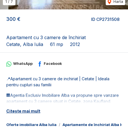
1
/
7
Harta
300 €
ID CP2731508
Apartament cu 3 camere de închiriat
Cetate, Alba Iulia
61 mp
2012
WhatsApp
Facebook
📍Apartament cu 3 camere de inchiriat | Cetate | Ideala
pentru cupluri sau familii
🏢Agentia Exclusiv Imobiliare Alba va propune spre vanzare
apartament cu 3 camere situat in Cetate, zona Kaufland.
Locuinta este la etajul al doilea al unui bloc nou cu 3 etaje.
Citește mai mult
Imobilul este bine pozitionat, fiind in apropiere de magazine,
scoli si mijloace de transport in comun.
Oferte imobiliare Alba Iulia
Apartamente de închiriat Alba Iuli