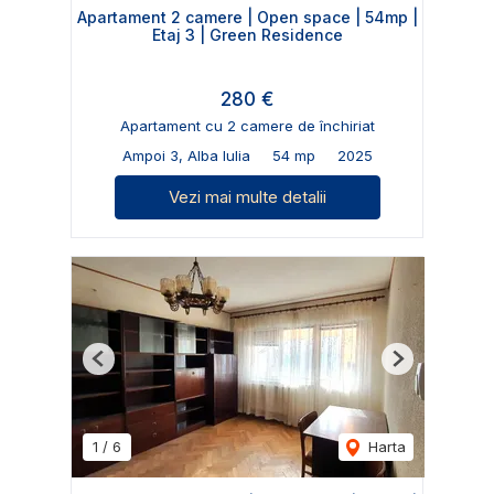
Apartament 2 camere | Open space | 54mp |
Etaj 3 | Green Residence
280 €
Apartament cu 2 camere de închiriat
Ampoi 3, Alba Iulia
54 mp
2025
Vezi mai multe detalii
Previous
Next
1
/
6
Harta