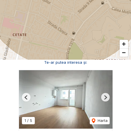
Te-ar putea interesa și:
Previous
Next
1
/
5
Harta