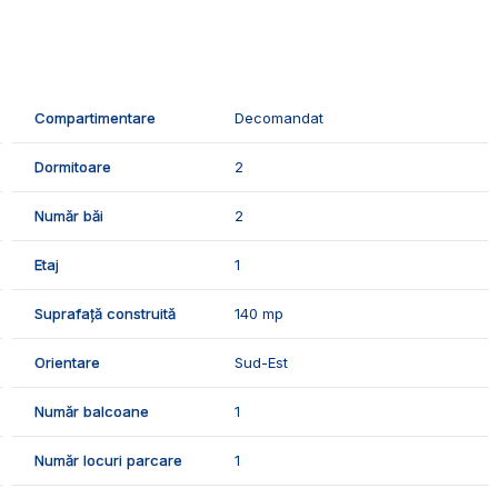
sa din:
Compartimentare
Decomandat
Dormitoare
2
Număr băi
2
Etaj
1
Suprafață construită
140 mp
Orientare
Sud-Est
Număr balcoane
1
prie, izolatia termica, geamuri termopan, usa metalica, aer
Număr locuri parcare
1