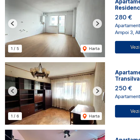
Apartame
Residen
280 €
Apartament 
Previous
Next
Ampoi 3, Alb
Vezi
1
/
5
Harta
Apartamen
Transilva
250 €
Previous
Next
Apartament 
Vezi
1
/
6
Harta