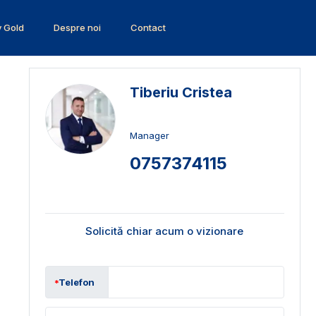
v Gold
Despre noi
Contact
Tiberiu Cristea
Manager
0757374115
Solicită chiar acum o vizionare
Telefon