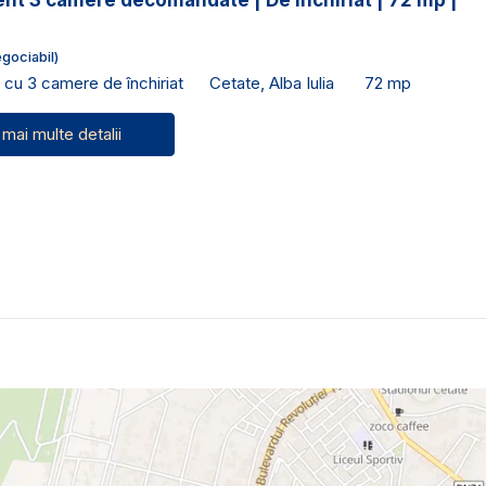
nt 3 camere decomandate | De inchiriat | 72 mp |
gociabil)
cu 3 camere de închiriat
Cetate, Alba Iulia
72 mp
 mai multe detalii