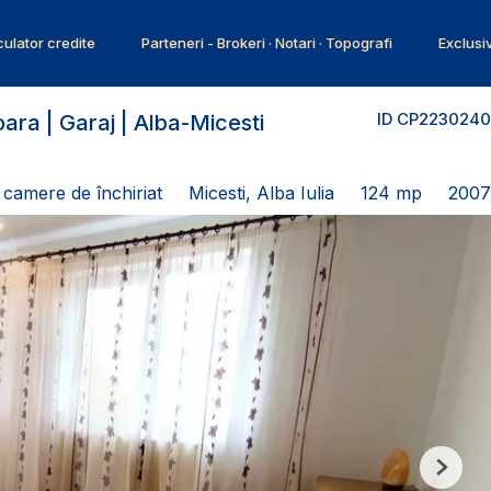
ulator credite
Parteneri - Brokeri · Notari · Topografi
Exclusi
ID CP2230240
ara | Garaj | Alba-Micesti
camere de închiriat
Micesti, Alba Iulia
124 mp
2007
Next