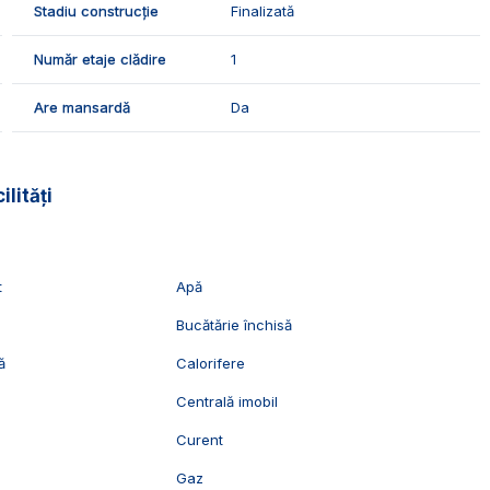
arele finisaje:
Stadiu construcție
Finalizată
Număr etaje clădire
1
Are mansardă
Da
o locuinta spatioasa intr-o zona linistita.
ilități
izionari, va stam cu drag la dispozitie, Echipa Exclusiv
t
Apă
Bucătărie închisă
ă
Calorifere
Centrală imobil
Curent
n
Gaz