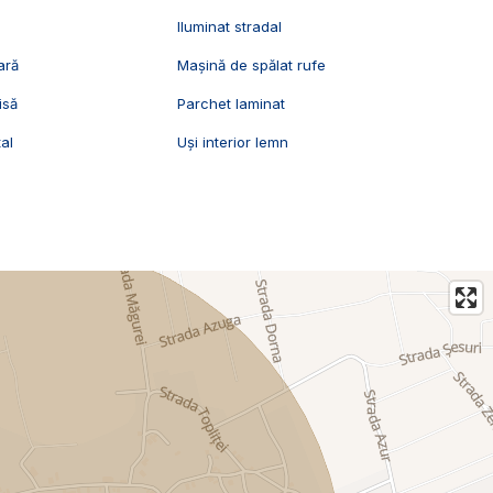
Iluminat stradal
ară
Mașină de spălat rufe
isă
Parchet laminat
al
Uși interior lemn