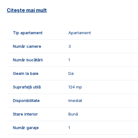
📐Locuinta este in suprafata de 124 mp utili, fiind compu
Citește mai mult
- 1 living;
- 1 bucatarie;
- 2 dormitoare;
Tip apartament
Apartament
- 2 bai;
- 1 hol;
Număr camere
3
- 1 dressing;
- 2 balcoane.
Număr bucătării
1
✅Facilitatile si caracteristicile apartamentului:
Geam la baie
Da
- garaj;
- loc de parcare;
Suprafață utilă
124 mp
- boxa de depozitare;
- acoperis;
Disponibilitate
Imediat
- expunere Sud-Estica.
Stare interior
Bună
🌡️Confortul termic este asigurat de centrala termica pro
conditionat.
Număr garaje
1