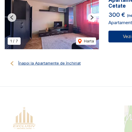
Apartame
Cetate
300 €
(ne
Previous
Next
Apartament 
Vezi
1
/
7
Harta
Înapoi la Apartamente de închiriat