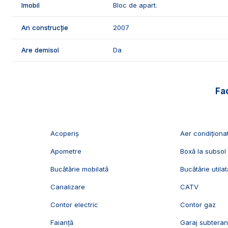
🛠️Apartamentul se vinde mobilat si utilat, dispune urmato
Imobil
Bloc de apart.
- parchet laminat;
- gresie si faianta;
An construcție
2007
- mobilier;
Are demisol
Da
- usi interioare lemn.
🤝Recomandam aceasta proprietate familiilor care doresc 
Fac
📞Pentru mai multe detalii sau pentru programarea unei v
Imobiliare Alba!
ID Exclusiv - 2230240
Acoperiș
Aer condiționa
Apometre
Boxă la subsol
Bucătărie mobilată
Bucătărie utilat
Canalizare
CATV
Contor electric
Contor gaz
Faianță
Garaj subtera