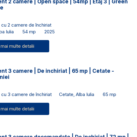
nt 2 camere | Open space | 54mp | Etaj 3 | Green
ce
cu 2 camere de închiriat
a Iulia
54 mp
2025
 mai multe detalii
t 3 camere | De inchiriat | 65 mp | Cetate -
niei
cu 3 camere de închiriat
Cetate, Alba Iulia
65 mp
 mai multe detalii