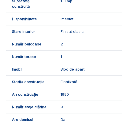
🤝Recomandam aceasta proprietate familiilor care doresc o
Suprafață
113 mp
locuinta spatioasa in Centru.
construită
📞Pentru mai multe detalii sau pentru programarea unei
Disponibilitate
Imediat
vizionari, suntem disponibili pentru dumneavostra, Echipa
Exclusiv Imobiliare Alba!
Stare interior
Finisat clasic
ID Exclusiv - 2524787
Număr balcoane
2
Număr terase
1
Imobil
Bloc de apart.
Stadiu construcție
Finalizată
An construcție
1990
Număr etaje clădire
9
Are demisol
Da