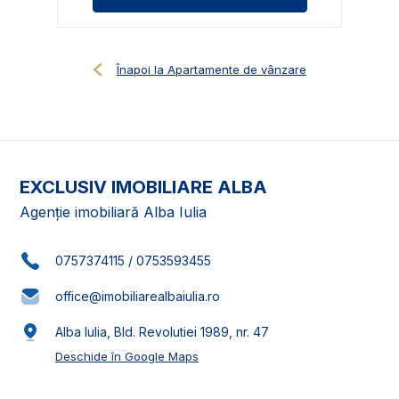
Înapoi la Apartamente de vânzare
EXCLUSIV IMOBILIARE ALBA
Agenție imobiliară Alba Iulia
0757374115
/
0753593455
office@imobiliarealbaiulia.ro
Alba Iulia, Bld. Revolutiei 1989, nr. 47
Deschide în Google Maps