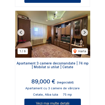
Previous
Next
1
/
6
Harta
Apartament 3 camere decomandate | 74 mp
| Mobilat si utilat | Cetate
89,000 €
(negociabil)
Apartament cu 3 camere de vânzare
Cetate, Alba Iulia
75 mp
Vezi mai multe detalii