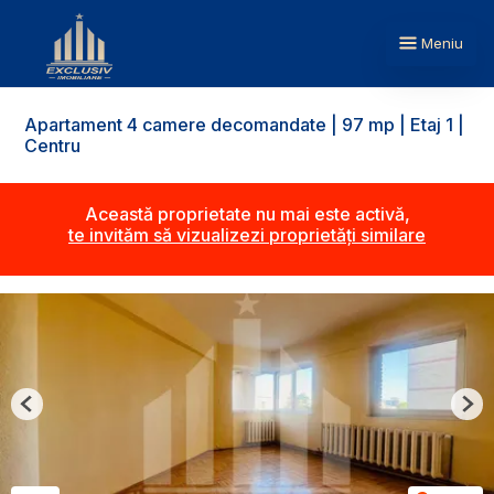
Meniu
Apartament 4 camere decomandate | 97 mp | Etaj 1 |
Centru
Această proprietate nu mai este activă,
te invităm să vizualizezi proprietăți similare
Previous
Nex