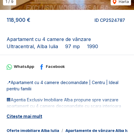
1
/
9
Harta
118,900 €
ID CP2524787
Apartament cu 4 camere de vânzare
Ultracentral, Alba Iulia
97 mp
1990
WhatsApp
Facebook
📍Apartament cu 4 camere decomandate | Centru | Ideal
pentru familii
🏢Agentia Exclusiv Imobiliare Alba propune spre vanzare
apartament cu 4 camere decomandate cu scara interioara
situat in Centru. Se afla in apropiere de Mercur City Center,
Citește mai mult
magazine, farmacii si mijloace de transport in comun.
📐Imobilul este in suprafata de 97 mp utili, fiind compus din:
Oferte imobiliare Alba Iulia
Apartamente de vânzare Alba Iulia