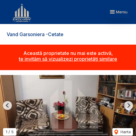
Meniu
Vand Garsoniera -Cetate
Această proprietate nu mai este activă,
te invităm să vizualizezi proprietăți similare
Previous
Nex
1
/
5
Harta