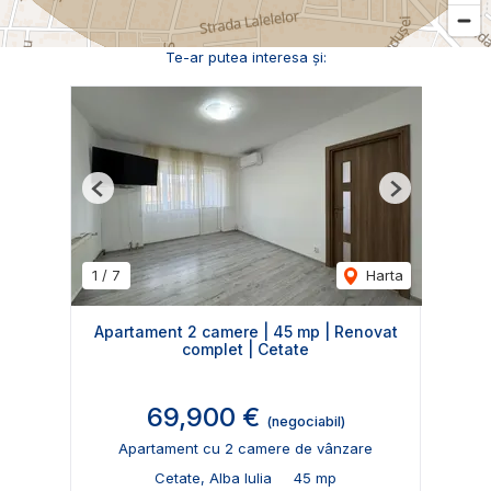
Te-ar putea interesa și:
Previous
Next
1
/
7
Harta
Apartament 2 camere | 45 mp | Renovat
complet | Cetate
69,900 €
(negociabil)
Apartament cu 2 camere de vânzare
Cetate, Alba Iulia
45 mp