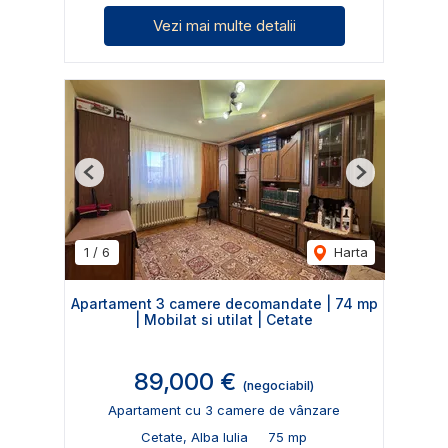
Vezi mai multe detalii
Previous
Next
1
/
6
Harta
Apartament 3 camere decomandate | 74 mp
| Mobilat si utilat | Cetate
89,000 €
(negociabil)
Apartament cu 3 camere de vânzare
Cetate, Alba Iulia
75 mp