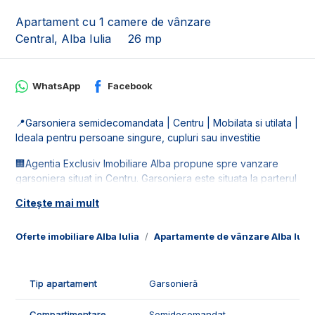
Apartament cu 1 camere de vânzare
Central, Alba Iulia
26 mp
WhatsApp
Facebook
📍Garsoniera semidecomandata | Centru | Mobilata si utilata |
Ideala pentru persoane singure, cupluri sau investitie
🏢Agentia Exclusiv Imobiliare Alba propune spre vanzare
garsoniera situat in Centru. Garsoniera este situata la parterul
unui bloc cu 4 etaje.
Citește mai mult
📐Dispune de loc de parcare.Imobilul este in suprafata de 26
mp utili, fiind compus din:
Oferte imobiliare Alba Iulia
Apartamente de vânzare Alba Iulia
- 1 camera;
- 1 baie;
- 1 bucatarie;
Tip apartament
Garsonieră
- 1 hol.
Compartimentare
Semidecomandat