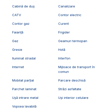
Cabină de duș
Canalizare
CATV
Contor electric
Contor gaz
Curent
Faianță
Frigider
Gaz
Geamuri termopan
Gresie
Hotă
Iluminat stradal
Interfon
Internet
Mijloace de transport în
comun
Mobilat parțial
Parcare deschisă
Parchet laminat
Străzi asfaltate
Ușă intrare metal
Uși interior celulare
Vopsea lavabilă