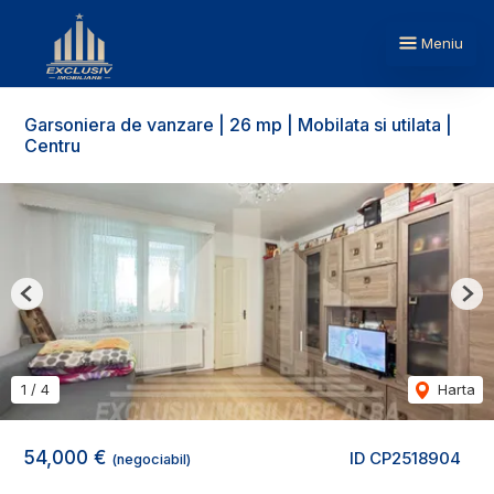
Meniu
Garsoniera de vanzare | 26 mp | Mobilata si utilata |
Centru
Previous
Nex
1
/
4
Harta
54,000 €
ID CP2518904
(negociabil)