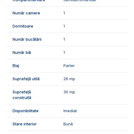
✅Facilitatile si caracteristicile apartamentului:
- loc de parcare;
Număr camere
1
- interfon.
🌡️Confortul termic este asigurat de centrala termica proprie,
Dormitoare
1
geamuri termopan, usa metalica.
Număr bucătării
1
🛠️Garsoniera se vinde mobilata si utilata, dispune de
urmatoarele finisaje:
Număr băi
1
- gresie si faianta;
- parchet laminat;
Etaj
Parter
- usi interioare lemn.
Suprafață utilă
26 mp
🤝Recomandam aceasta proprietate persoanelor singure,
cuplurilor sau investitorilor, datorita pozitiei Centrale.
Suprafață
30 mp
📞Pentru mai multe detalii sau pentru programarea unei
construită
vizionari, va stam cu drag la dispozitie, Echipa Exclusiv
Imobiliare Alba!
Disponibilitate
Imediat
ID Exclusiv - 2518904
Stare interior
Bună