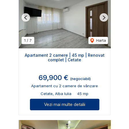
Previous
Next
1
/
7
Harta
Apartament 2 camere | 45 mp | Renovat
complet | Cetate
69,900 €
(negociabil)
Apartament cu 2 camere de vânzare
Cetate, Alba Iulia
45 mp
Vezi mai multe detalii