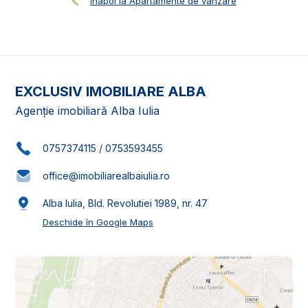
Înapoi la Apartamente de vânzare
EXCLUSIV IMOBILIARE ALBA
Agenție imobiliară Alba Iulia
0757374115
/
0753593455
office@imobiliarealbaiulia.ro
Alba Iulia, Bld. Revolutiei 1989, nr. 47
Deschide în Google Maps