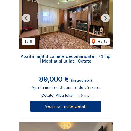
Previous
Next
1
/
6
Harta
Apartament 3 camere decomandate | 74 mp
| Mobilat si utilat | Cetate
89,000 €
(negociabil)
Apartament cu 3 camere de vânzare
Cetate, Alba Iulia
75 mp
Vezi mai multe detalii