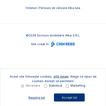
Hoteluri / Pensiuni de vânzare Alba Iulia
©
2026
Exclusiv Imobiliare Alba S.R.L.
Site creat în
Acest site folosește cookies,
află detalii
.
Alege ce tipuri de
cookies dorești să permitem:
Necesare
Statistică
Marketing
Resping tot
Accept tot
Sună acum
Solicită vizionare