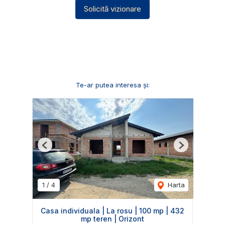
Solicită vizionare
Te-ar putea interesa și:
Previous
Next
1
/
4
Harta
Casa individuala | La rosu | 100 mp | 432
mp teren | Orizont