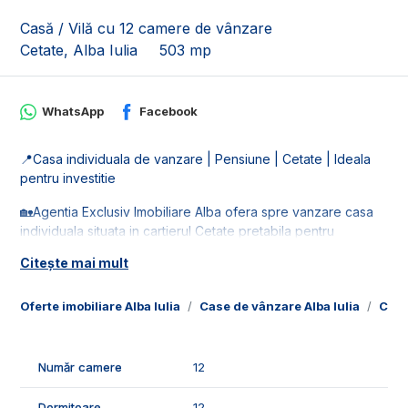
Casă / Vilă cu 12 camere de vânzare
Cetate, Alba Iulia
503 mp
WhatsApp
Facebook
📍Casa individuala de vanzare | Pensiune | Cetate | Ideala
pentru investitie
🏡Agentia Exclusiv Imobiliare Alba ofera spre vanzare casa
individuala situata in cartierul Cetate pretabila pentru
pensiune. Imobilul dispune de teren in suprafata de teren de
Citește mai mult
690 mp.
🚰Este racordata la toate retelele de utilitati: apa, gaz, curent
Oferte imobiliare Alba Iulia
Case de vânzare Alba Iulia
Case
si canalizare.
📐Imobilul este in suprafata utila de 503 mp, fiind compus din:
Număr camere
12
- 12 camere din care 5 dormitoare cu baie proprie si
dressing;
Dormitoare
12