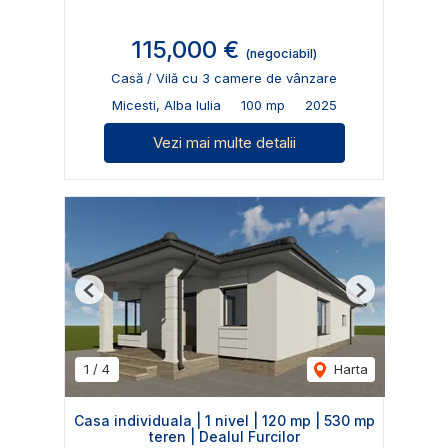
115,000 €
(negociabil)
Casă / Vilă cu 3 camere de vânzare
Micesti, Alba Iulia
100 mp
2025
Vezi mai multe detalii
Previous
Next
1
/
4
Harta
Casa individuala | 1 nivel | 120 mp | 530 mp
teren | Dealul Furcilor