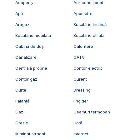
Acoperiș
Aer condiționat
Apă
Apometre
Aragaz
Bucătărie închisă
Bucătărie mobilată
Bucătărie utilată
Cabină de duș
Calorifere
Canalizare
CATV
Centrală proprie
Contor electric
Contor gaz
Curent
Curte
Dressing
Faianță
Frigider
Gaz
Geamuri termopan
Gresie
Hotă
Iluminat stradal
Internet