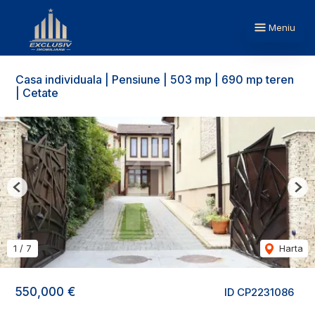
Meniu
Casa individuala | Pensiune | 503 mp | 690 mp teren
| Cetate
Previous
Nex
1
/
7
Harta
550,000 €
ID CP2231086