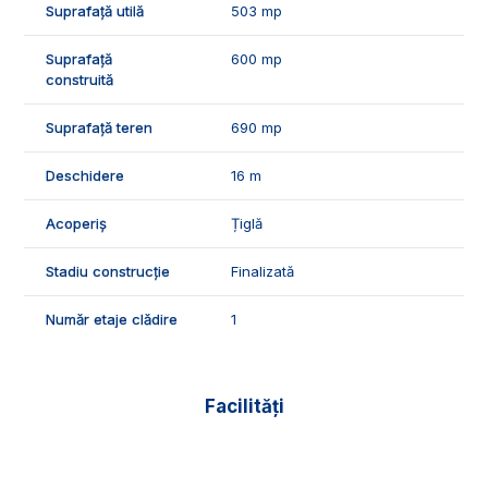
Suprafață utilă
503 mp
ID Exclusiv - 2231086
Suprafață
600 mp
construită
Suprafață teren
690 mp
Deschidere
16 m
Acoperiș
Țiglă
Stadiu construcție
Finalizată
Număr etaje clădire
1
Facilități