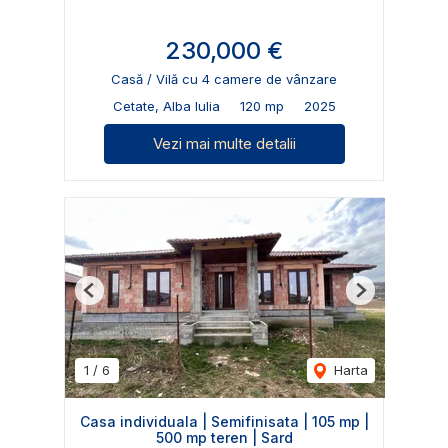
230,000 €
Casă / Vilă cu 4 camere de vânzare
Cetate, Alba Iulia
120 mp
2025
Vezi mai multe detalii
Previous
Next
1
/
6
Harta
Casa individuala | Semifinisata | 105 mp |
500 mp teren | Sard