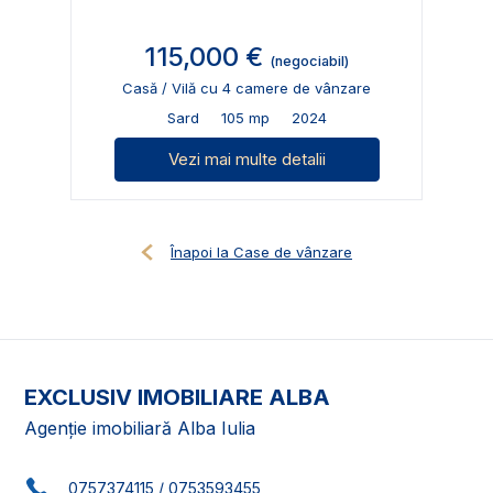
115,000 €
(negociabil)
Casă / Vilă cu 4 camere de vânzare
Sard
105 mp
2024
Vezi mai multe detalii
Înapoi la Case de vânzare
EXCLUSIV IMOBILIARE ALBA
Agenție imobiliară Alba Iulia
0757374115
/
0753593455