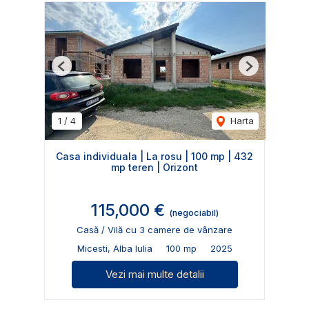
Previous
Next
1
/
4
Harta
Casa individuala | La rosu | 100 mp | 432
mp teren | Orizont
115,000 €
(negociabil)
Casă / Vilă cu 3 camere de vânzare
Micesti, Alba Iulia
100 mp
2025
Vezi mai multe detalii