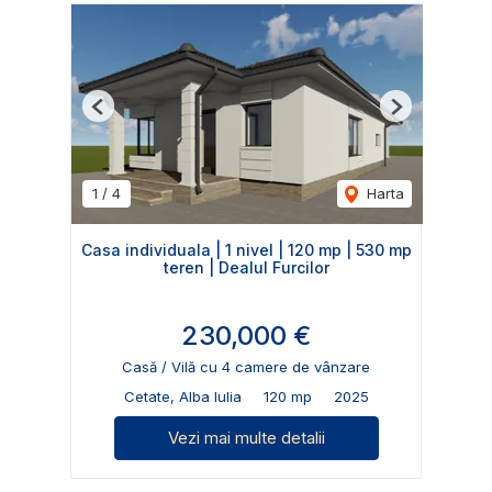
Previous
Next
1
/
4
Harta
Casa individuala | 1 nivel | 120 mp | 530 mp
teren | Dealul Furcilor
230,000 €
Casă / Vilă cu 4 camere de vânzare
Cetate, Alba Iulia
120 mp
2025
Vezi mai multe detalii