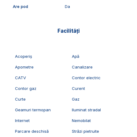
Are pod
Da
Facilități
Acoperiș
Apă
Apometre
Canalizare
CATV
Contor electric
Contor gaz
Curent
Curte
Gaz
Geamuri termopan
Iluminat stradal
Internet
Nemobilat
Parcare deschisă
Străzi pietruite