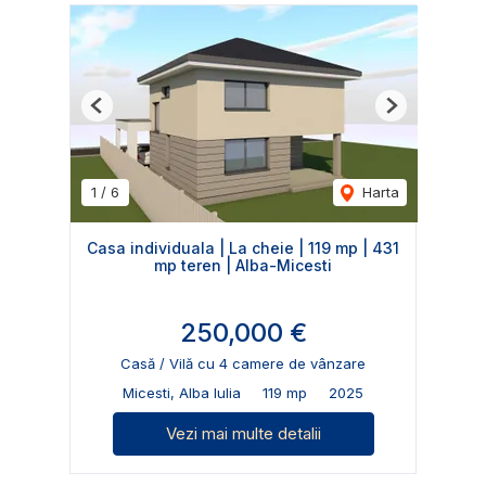
Previous
Next
1
/
6
Harta
Casa individuala | La cheie | 119 mp | 431
mp teren | Alba-Micesti
250,000 €
Casă / Vilă cu 4 camere de vânzare
Micesti, Alba Iulia
119 mp
2025
Vezi mai multe detalii