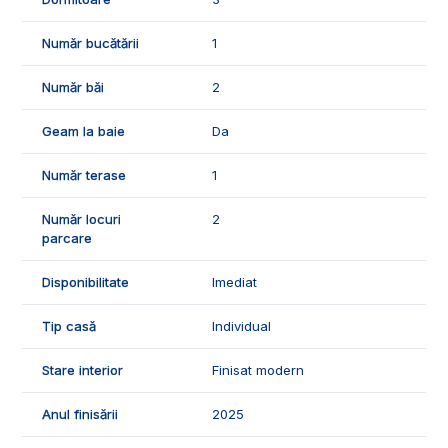
- 1 dressing;
- 1 spatiu depozitare;
Număr bucătării
1
- 1 hol.
🛠️Casa se preda semifinisata, in stadiul in care este
Număr băi
2
momentan.
Geam la baie
Da
🤝Recomandam aceasta proprietate clientilor care cauta o
casa in apropiere de Alba Iulia.
Număr terase
1
📞Pentru mai multe detalii sau pentru programarea unei
Număr locuri
2
vizionari, suntem disponibili pentru dumneavostra, Echipa
parcare
Exclusiv Imobiliare Alba!
ID Exclusiv - 2455421
Disponibilitate
Imediat
Tip casă
Individual
Stare interior
Finisat modern
Anul finisării
2025