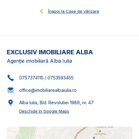
Înapoi la Case de vânzare
EXCLUSIV IMOBILIARE ALBA
Agenție imobiliară Alba Iulia
0757374115
/
0753593455
office@imobiliarealbaiulia.ro
Alba Iulia, Bld. Revolutiei 1989, nr. 47
Deschide în Google Maps