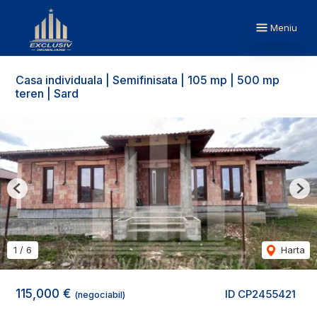
Meniu
Casa individuala | Semifinisata | 105 mp | 500 mp
teren | Sard
Previous
Nex
1
/
6
Harta
115,000 €
ID CP2455421
(negociabil)