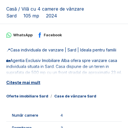
Casă / Vilă cu 4 camere de vânzare
Sard
105 mp
2024
WhatsApp
Facebook
📍Casa individuala de vanzare | Sard | Ideala pentru familii
🏡Agentia Exclusiv Imobiliare Alba ofera spre vanzare casa
individuala situata in Sard. Casa dispune de un teren in
suprafata de 500 mp cu un front stradal de aproximativ 23 ml.
Citește mai mult
🚰Dispune de retelele de utilitati: apa, gaz, curent si
canalizare.
Oferte imobiliare Sard
Case de vânzare Sard
📐Imobilul este in suprafata de 105 mp utili, fiind compus din:
- 1 living;
- 1 bucatarie;
Număr camere
4
- 3 dormitoare;
- 2 bai;
Dormitoare
3