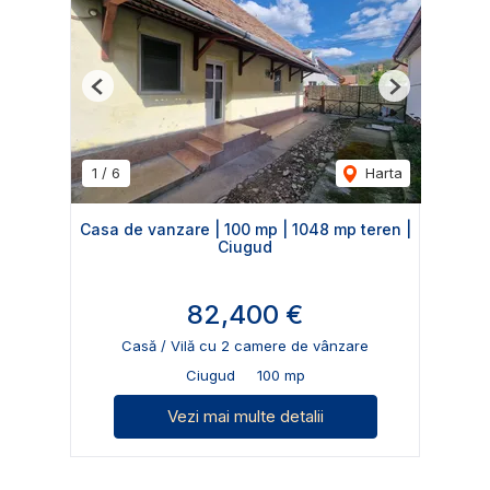
Previous
Next
1
/
6
Harta
Casa de vanzare | 100 mp | 1048 mp teren |
Ciugud
82,400 €
Casă / Vilă cu 2 camere de vânzare
Ciugud
100 mp
Vezi mai multe detalii