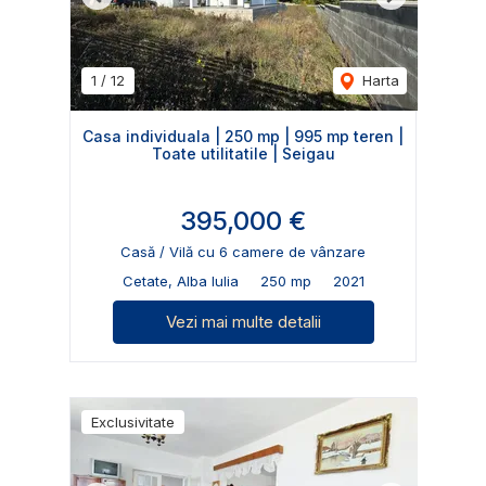
Previous
Next
1
/
12
Harta
Casa individuala | 250 mp | 995 mp teren |
Toate utilitatile | Seigau
395,000 €
Casă / Vilă cu 6 camere de vânzare
Cetate, Alba Iulia
250 mp
2021
Vezi mai multe detalii
Exclusivitate