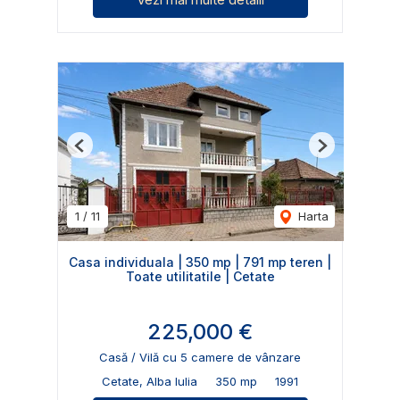
Previous
Next
1
/
11
Harta
Casa individuala | 350 mp | 791 mp teren |
Toate utilitatile | Cetate
225,000 €
Casă / Vilă cu 5 camere de vânzare
Cetate, Alba Iulia
350 mp
1991