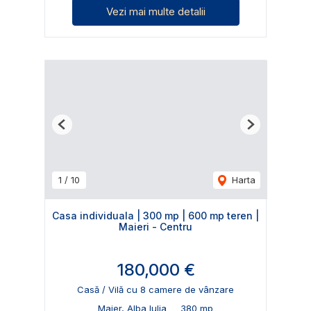
Vezi mai multe detalii
Previous
Next
1
/
10
Harta
Casa individuala | 300 mp | 600 mp teren |
Maieri - Centru
180,000 €
Casă / Vilă cu 8 camere de vânzare
Maier, Alba Iulia
380 mp