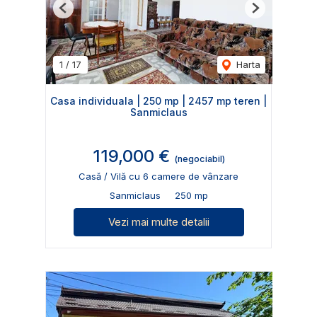
Previous
Next
1
/
17
Harta
Casa individuala | 250 mp | 2457 mp teren |
Sanmiclaus
119,000 €
(negociabil)
Casă / Vilă cu 6 camere de vânzare
Sanmiclaus
250 mp
Vezi mai multe detalii