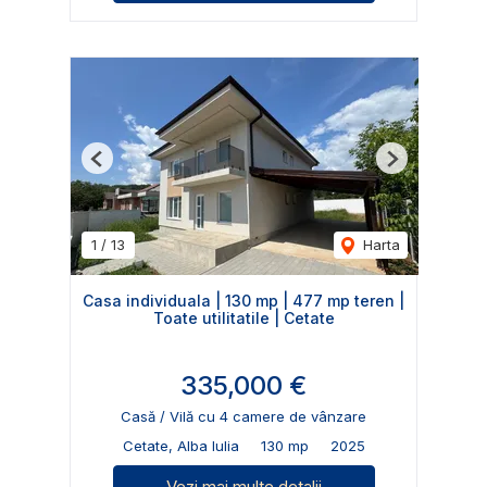
Previous
Next
1
/
13
Harta
Casa individuala | 130 mp | 477 mp teren |
Toate utilitatile | Cetate
335,000 €
Casă / Vilă cu 4 camere de vânzare
Cetate, Alba Iulia
130 mp
2025
Vezi mai multe detalii