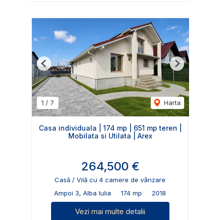
Previous
Next
1
/
7
Harta
Casa individuala | 174 mp | 651 mp teren |
Mobilata si Utilata | Arex
264,500 €
Casă / Vilă cu 4 camere de vânzare
Ampoi 3, Alba Iulia
174 mp
2018
Vezi mai multe detalii