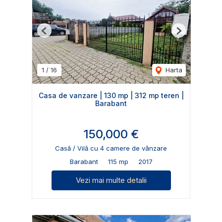
Previous
Next
1
/
16
Harta
Casa de vanzare | 130 mp | 312 mp teren |
Barabant
150,000 €
Casă / Vilă cu 4 camere de vânzare
Barabant
115 mp
2017
Vezi mai multe detalii