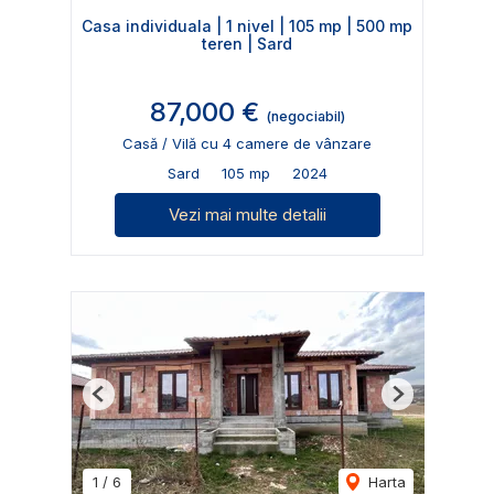
Casa individuala | 1 nivel | 105 mp | 500 mp
teren | Sard
87,000 €
(negociabil)
Casă / Vilă cu 4 camere de vânzare
Sard
105 mp
2024
Vezi mai multe detalii
Previous
Next
1
/
6
Harta