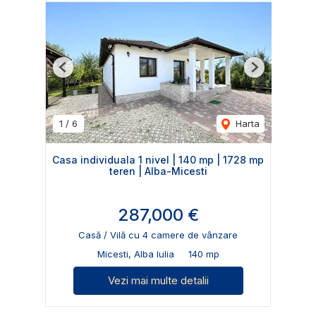
Previous
Next
1
/
6
Harta
Casa individuala 1 nivel | 140 mp | 1728 mp
teren | Alba-Micesti
287,000 €
Casă / Vilă cu 4 camere de vânzare
Micesti, Alba Iulia
140 mp
Vezi mai multe detalii