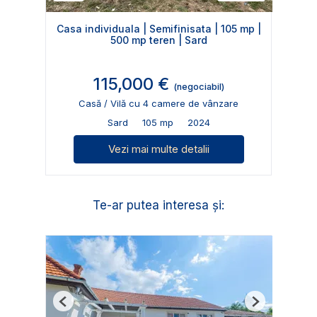
Casa individuala | Semifinisata | 105 mp |
500 mp teren | Sard
115,000 €
(negociabil)
Casă / Vilă cu 4 camere de vânzare
Sard
105 mp
2024
Vezi mai multe detalii
Te-ar putea interesa și:
Previous
Next