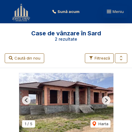
Sună acum
Meniu
Case de vânzare în Sard
2 rezultate
Caută din nou
Filtrează
Previous
Next
1
/
5
Harta