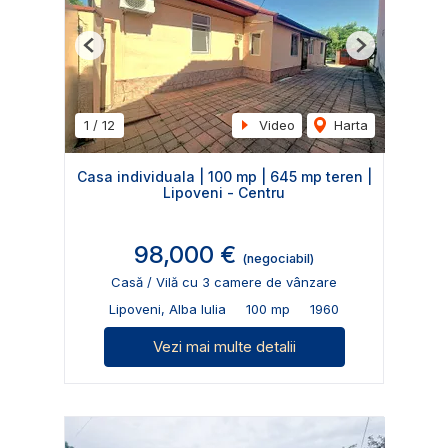
Previous
Next
1
/
12
Video
Harta
Casa individuala | 100 mp | 645 mp teren |
Lipoveni - Centru
98,000 €
(negociabil)
Casă / Vilă cu 3 camere de vânzare
Lipoveni, Alba Iulia
100 mp
1960
Vezi mai multe detalii