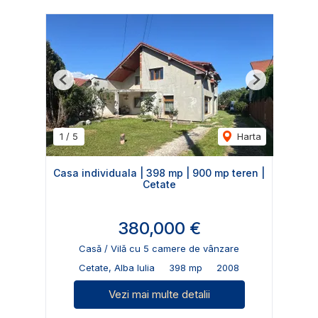
Previous
Next
1
/
5
Harta
Casa individuala | 398 mp | 900 mp teren |
Cetate
380,000 €
Casă / Vilă cu 5 camere de vânzare
Cetate, Alba Iulia
398 mp
2008
Vezi mai multe detalii