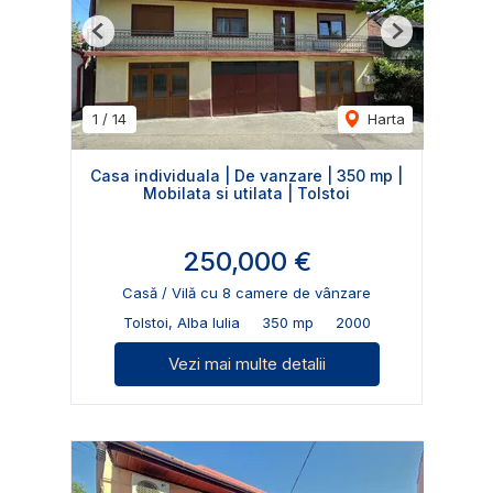
Previous
Next
1
/
14
Harta
Casa individuala | De vanzare | 350 mp |
Mobilata si utilata | Tolstoi
250,000 €
Casă / Vilă cu 8 camere de vânzare
Tolstoi, Alba Iulia
350 mp
2000
Vezi mai multe detalii