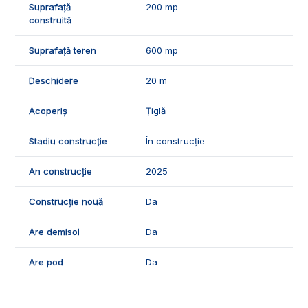
Suprafață
200 mp
ID Exclusiv - 3137518
construită
Suprafață teren
600 mp
Deschidere
20 m
Acoperiș
Țiglă
Stadiu construcție
În construcție
An construcție
2025
Construcție nouă
Da
Are demisol
Da
Are pod
Da