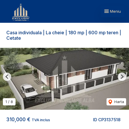
Meniu
Casa individuala | La cheie | 180 mp | 600 mp teren |
Cetate
Previous
Nex
1
/
8
Harta
310,000 €
ID CP3137518
TVA inclus