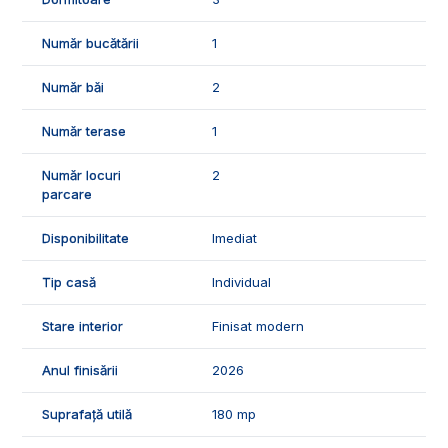
- 3 dormitoare;
- 2 bai;
Număr bucătării
1
- 1 hol;
- 1 terasa
Număr băi
2
- pivnita.
🌡️Confortul termic va fi asigurat de centrala termica proprie,
Număr terase
1
geamurile si usile termopan, izolatia termica.
Număr locuri
2
🛠️Casa se vinde nemobilata si utilata, dispune de finisaje de
parcare
buna calitate:
- parchet laminat;
Disponibilitate
Imediat
- gresie si faianta;
- usi interioare celulare;
Tip casă
Individual
- obiecte sanitare.
Stare interior
Finisat modern
🤝Recomandam aceasta proprietate familiilor care doresc o
locuinta pozitionata intr-o zona linistita, de case noi.
Anul finisării
2026
📞Pentru mai multe detalii sau pentru programarea unei
vizionari, suntem disponibili pentru dumneavostra, Echipa
Suprafață utilă
180 mp
Exclsiv Imobiliare Alba!