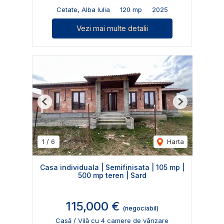
Cetate, Alba Iulia
120 mp
2025
Vezi mai multe detalii
Previous
Next
1
/
6
Harta
Casa individuala | Semifinisata | 105 mp |
500 mp teren | Sard
115,000 €
(negociabil)
Casă / Vilă cu 4 camere de vânzare