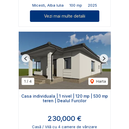
Micesti, Alba Iulia
100 mp
2025
Vezi mai multe detalii
Previous
Next
1
/
4
Harta
Casa individuala | 1 nivel | 120 mp | 530 mp
teren | Dealul Furcilor
230,000 €
Casă / Vilă cu 4 camere de vânzare