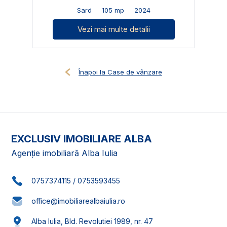
Sard
105 mp
2024
Vezi mai multe detalii
Înapoi la Case de vânzare
EXCLUSIV IMOBILIARE ALBA
Agenție imobiliară Alba Iulia
0757374115
/
0753593455
office@imobiliarealbaiulia.ro
Alba Iulia, Bld. Revolutiei 1989, nr. 47