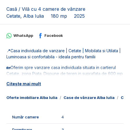
Casă / Vilă cu 4 camere de vânzare
Cetate, Alba Iulia
180 mp
2025
WhatsApp
Facebook
📍Casa individuala de vanzare | Cetate | Mobilata si Utilata |
Luminoasa si confortabila - ideala pentru familii
🏡Oferim spre vanzare casa individuala situata in cartierul
Cetate, zona Piata. Dispune de teren in suprafata de 600 mp
cu deschidere de 20 ml.
Citește mai mult
🚰Casa va fi racordata la toate retelele de utilitati: apa, gaz,
curent si canalizare.
Oferte imobiliare Alba Iulia
Case de vânzare Alba Iulia
Case
📐Locuinta este in suprafata utila de 180 mp, fiind compusa
din:
Număr camere
4
- 1 living;
- 1 bucatarie;
Dormitoare
3