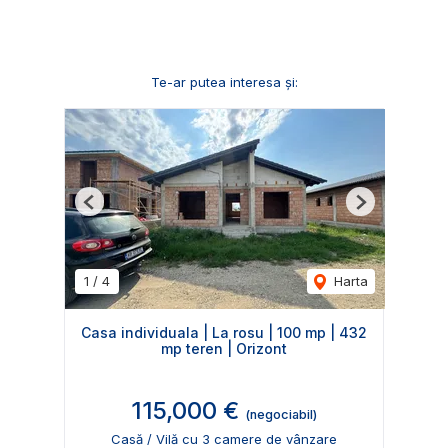
Te-ar putea interesa și:
Previous
Next
1
/
4
Harta
Casa individuala | La rosu | 100 mp | 432
mp teren | Orizont
115,000 €
(negociabil)
Casă / Vilă cu 3 camere de vânzare