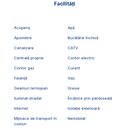
Facilități
Acoperiș
Apă
Apometre
Bucătărie închisă
Canalizare
CATV
Centrală proprie
Contor electric
Contor gaz
Curent
Faianță
Gaz
Geamuri termopan
Gresie
Iluminat stradal
Încălzire prin pardoseală
Internet
Izolație exterioară
Mijloace de transport în
Nemobilat
comun