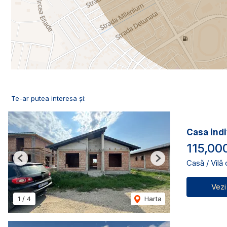
Te-ar putea interesa și:
Casa indi
115,00
Casă / Vilă
Previous
Next
Vezi
1
/
4
Harta