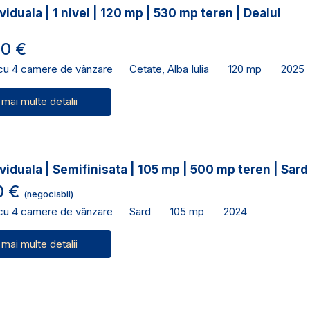
viduala | 1 nivel | 120 mp | 530 mp teren | Dealul
0 €
 cu 4 camere de vânzare
Cetate, Alba Iulia
120 mp
2025
 mai multe detalii
viduala | Semifinisata | 105 mp | 500 mp teren | Sard
0 €
(negociabil)
 cu 4 camere de vânzare
Sard
105 mp
2024
 mai multe detalii