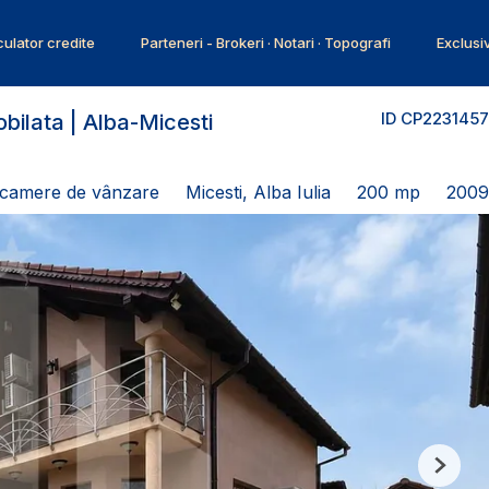
ulator credite
Parteneri - Brokeri · Notari · Topografi
Exclusi
ID CP2231457
obilata | Alba-Micesti
5 camere de vânzare
Micesti, Alba Iulia
200 mp
2009
Next