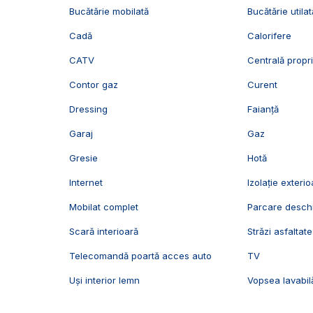
Bucătărie mobilată
Bucătărie utilat
Cadă
Calorifere
CATV
Centrală propr
Contor gaz
Curent
Dressing
Faianță
Garaj
Gaz
Gresie
Hotă
Internet
Izolație exterio
Mobilat complet
Parcare desch
Scară interioară
Străzi asfaltate
Telecomandă poartă acces auto
TV
Uși interior lemn
Vopsea lavabil