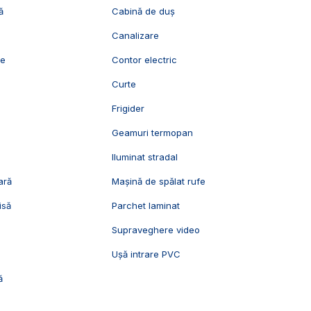
ă
Cabină de duș
Canalizare
ie
Contor electric
Curte
Frigider
Geamuri termopan
Iluminat stradal
ară
Mașină de spălat rufe
isă
Parchet laminat
Supraveghere video
Ușă intrare PVC
ă