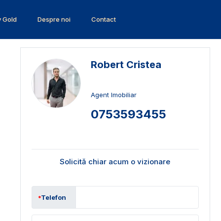
v Gold
Despre noi
Contact
Robert Cristea
Agent Imobiliar
0753593455
Solicită chiar acum o vizionare
Telefon