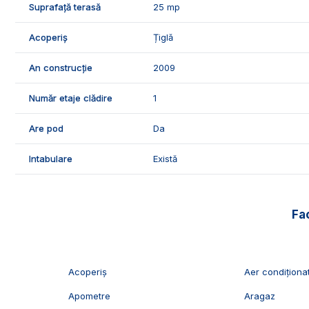
Suprafață terasă
25 mp
- parchet laminat;
- obiecte sanitare;
Acoperiș
Țiglă
- usi interioare din lemn;
- mobilier.
An construcție
2009
🤝Recomandam aceasta proprietate familiilor care doresc
Număr etaje clădire
1
transport in comun, supermarket-uri, gradinite.
Are pod
Da
📞Pentru mai multe detalii sau pentru programarea unei 
Exclusiv Imobiliare Alba!
Intabulare
Există
ID Exclusiv - 2231457
Fac
Acoperiș
Aer condiționa
Apometre
Aragaz