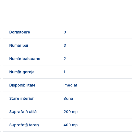
curent si canalizare. Casa este pe o strada asfaltata.
ompusa din:
Dormitoare
3
Număr băi
3
Număr balcoane
2
Număr garaje
1
Disponibilitate
Imediat
a electrica, sistem de supraveghere video, garaj, 2 locuri
Stare interior
Bună
prie, dispune de geamuri si usi termopan, izolatie termica,
Suprafață utilă
200 mp
Suprafață teren
400 mp
je de buna calitate: