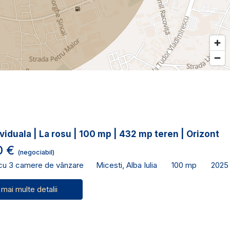
viduala | La rosu | 100 mp | 432 mp teren | Orizont
0 €
(negociabil)
 cu 3 camere de vânzare
Micesti, Alba Iulia
100 mp
2025
 mai multe detalii