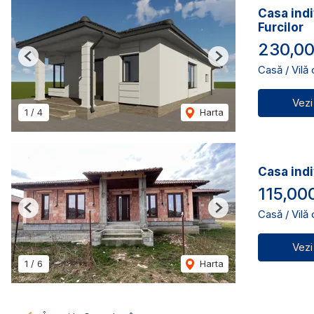
Casa indi
Furcilor
230,00
Previous
Next
Casă / Vilă
Vezi
1
/
4
Harta
Casa indi
115,00
Casă / Vilă
Previous
Next
Vezi
1
/
6
Harta