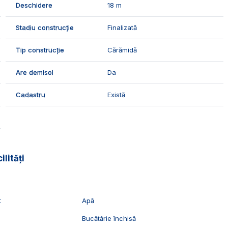
Deschidere
18 m
Stadiu construcție
Finalizată
Tip construcție
Cărămidă
 o locuinta spatioasa situata in apropiere de mijloace de
Are demisol
Da
Cadastru
Există
vizionari, suntem disponibili pentru dumneavostra, Echipa
ilități
t
Apă
Bucătărie închisă