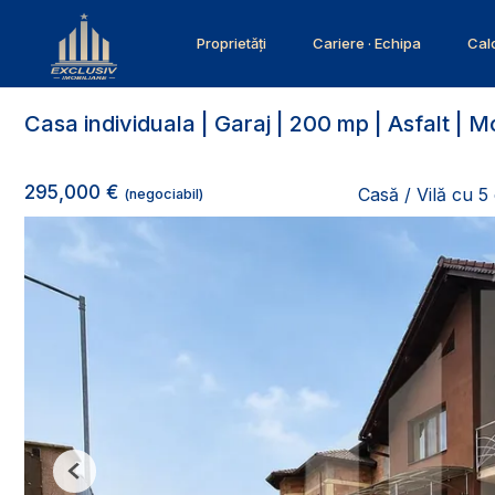
Proprietăți
Cariere · Echipa
Calc
Casa individuala | Garaj | 200 mp | Asfalt | M
295,000 €
Casă / Vilă cu 
(negociabil)
Previous