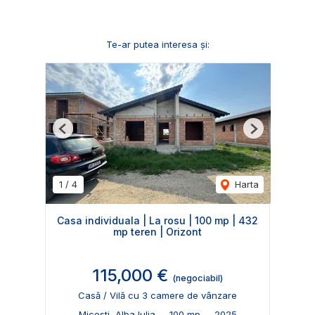
Te-ar putea interesa și:
Previous
Next
1
/
4
Harta
Casa individuala | La rosu | 100 mp | 432
mp teren | Orizont
115,000 €
(negociabil)
Casă / Vilă cu 3 camere de vânzare
Micesti, Alba Iulia
100 mp
2025