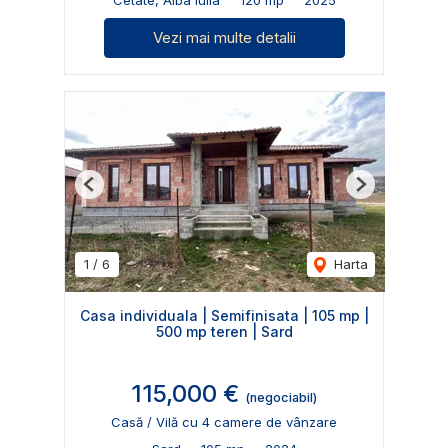
Vezi mai multe detalii
Previous
Next
1
/
6
Harta
Casa individuala | Semifinisata | 105 mp |
500 mp teren | Sard
115,000 €
(negociabil)
Casă / Vilă cu 4 camere de vânzare