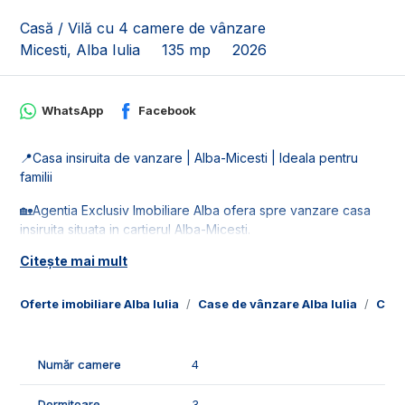
Casă / Vilă cu 4 camere de vânzare
Micesti, Alba Iulia
135 mp
2026
WhatsApp
Facebook
📍Casa insiruita de vanzare | Alba-Micesti | Ideala pentru
familii
🏡Agentia Exclusiv Imobiliare Alba ofera spre vanzare casa
insiruita situata in cartierul Alba-Micesti.
Citește mai mult
🚰Va fi racordata la toate retelele de utilitati: apa, gaz, curent
si canalizare.
Oferte imobiliare Alba Iulia
Case de vânzare Alba Iulia
Case
📐Casa este in suprafata de 135 mp utili, fiind compusa din:
- demisol: 1 camera de depozitare de 20 mp;
- parter: 1 hol, 1 living, 1 bucatarie, 1 camara, 1 dressing, 1
Număr camere
4
baie, 1 terasa de 17 mp;
- etaj: 1 hol, 2 dormitoare, 1 baie, 1 dormitor cu dressing si
Dormitoare
3