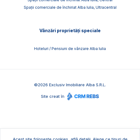
Spații comerciale de închiriat Alba Iulia, Ultracentral
Vânzări proprietăți speciale
Hoteluri / Pensiuni de vânzare Alba Iulia
©
2026
Exclusiv Imobiliare Alba S.R.L.
Site creat în
Acest site folosește cookies,
află detalii
.
Alege ce tipuri de