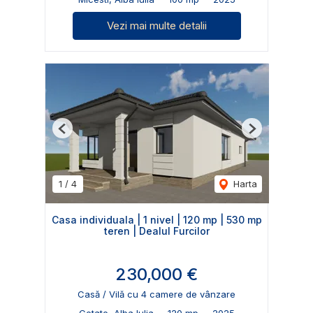
Vezi mai multe detalii
Previous
Next
1
/
4
Harta
Casa individuala | 1 nivel | 120 mp | 530 mp
teren | Dealul Furcilor
230,000 €
Casă / Vilă cu 4 camere de vânzare
Cetate, Alba Iulia
120 mp
2025