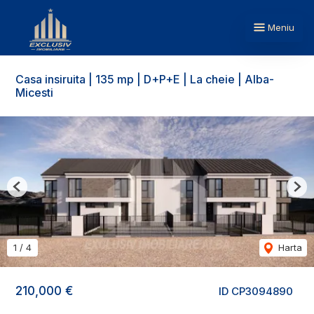
Meniu
Casa insiruita | 135 mp | D+P+E | La cheie | Alba-
Micesti
Previous
Nex
1
/
4
Harta
210,000 €
ID CP3094890