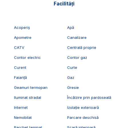
Facilități
Acoperiș
Apă
Apometre
Canalizare
CATV
Centrală proprie
Contor electric
Contor gaz
Curent
Curte
Faianță
Gaz
Geamuri termopan
Gresie
Iluminat stradal
Încălzire prin pardoseală
Internet
Izolație exterioară
Nemobilat
Parcare deschisă
Parchet laminat
Scară interioară