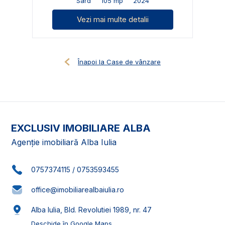
Sard
105 mp
2024
Vezi mai multe detalii
Înapoi la Case de vânzare
EXCLUSIV IMOBILIARE ALBA
Agenție imobiliară Alba Iulia
0757374115
/
0753593455
office@imobiliarealbaiulia.ro
Alba Iulia, Bld. Revolutiei 1989, nr. 47
Deschide în Google Maps