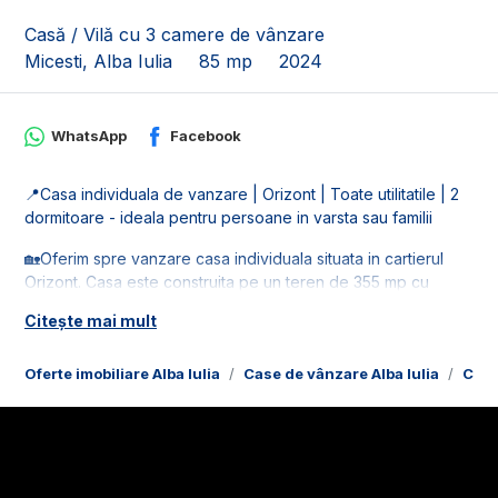
Casă / Vilă cu 3 camere de vânzare
Micesti, Alba Iulia
85 mp
2024
WhatsApp
Facebook
📍Casa individuala de vanzare | Orizont | Toate utilitatile | 2
dormitoare - ideala pentru persoane in varsta sau familii
🏡Oferim spre vanzare casa individuala situata in cartierul
Orizont. Casa este construita pe un teren de 355 mp cu
deschidere de 18 ml.
Citește mai mult
🚰Este racordata la toate utilitatile: apa, gaz, curent si
canalizare.
Oferte imobiliare Alba Iulia
Case de vânzare Alba Iulia
Case
📐Casa este in suprafata utila de 85 mp, fiind compusa din:
- 1 living cu bucatarie open space;
- 1 hol;
- 2 bai;