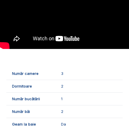
- 2 dormitoare;
- 1 terasa.
🌳Curtea este complet amenajata, are gazon, gard, pavaj.
Exista 2 locuri de parcare in curte.
🌡️Confortul termic este asigurat de centrala termica cu
incalzire in pardoseala, geamurile si usile de termopan,
izolatia termica, aer conditionat.
🛠️Casa se vinde nemobilata, dispune de urmatoarele finisaje:
- gresie si faianta;
- parchet laminat;
Număr camere
3
- usi interioare celulare.
Dormitoare
2
🤝Recomandam aceasta proprietate persoanelor in varsta
sau familiilor care nu au nevoie de mult spatiu, casa are doar
2 dormitoare.
Număr bucătării
1
📞Pentru mai multe detalii sau pentru programarea unei
Număr băi
2
vizionari, suntem disponibili pentru dumneavostra, Echipa
Exclusiv Imobiliare Alba!
Geam la baie
Da