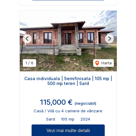
Previous
Next
1
/
6
Harta
Casa individuala | Semifinisata | 105 mp |
500 mp teren | Sard
115,000 €
(negociabil)
Casă / Vilă cu 4 camere de vânzare
Sard
105 mp
2024
Vezi mai multe detalii