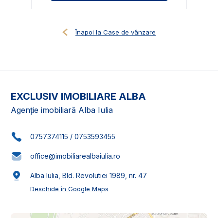
Înapoi la Case de vânzare
EXCLUSIV IMOBILIARE ALBA
Agenție imobiliară Alba Iulia
0757374115
/
0753593455
office@imobiliarealbaiulia.ro
Alba Iulia, Bld. Revolutiei 1989, nr. 47
Deschide în Google Maps