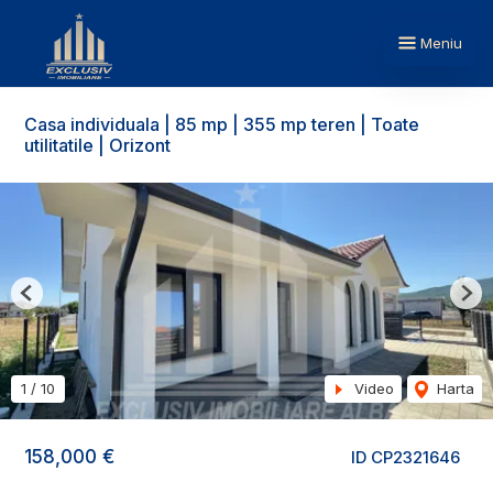
Meniu
Casa individuala | 85 mp | 355 mp teren | Toate
utilitatile | Orizont
Previous
Nex
1
/
10
Video
Harta
158,000 €
ID CP2321646