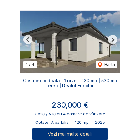
Previous
Next
1
/
4
Harta
Casa individuala | 1 nivel | 120 mp | 530 mp
teren | Dealul Furcilor
230,000 €
Casă / Vilă cu 4 camere de vânzare
Cetate, Alba Iulia
120 mp
2025
Vezi mai multe detalii