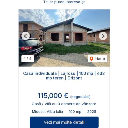
Te-ar putea interesa și:
Previous
Next
1
/
4
Harta
Casa individuala | La rosu | 100 mp | 432
mp teren | Orizont
115,000 €
(negociabil)
Casă / Vilă cu 3 camere de vânzare
Micesti, Alba Iulia
100 mp
2025
Vezi mai multe detalii