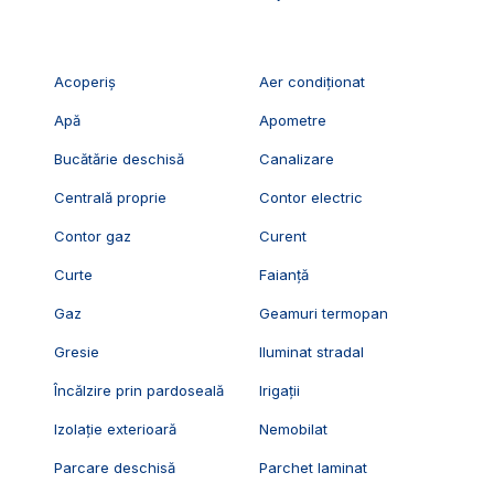
Acoperiș
Aer condiționat
Apă
Apometre
Bucătărie deschisă
Canalizare
Centrală proprie
Contor electric
Contor gaz
Curent
Curte
Faianță
Gaz
Geamuri termopan
Gresie
Iluminat stradal
Încălzire prin pardoseală
Irigații
Izolație exterioară
Nemobilat
Parcare deschisă
Parchet laminat