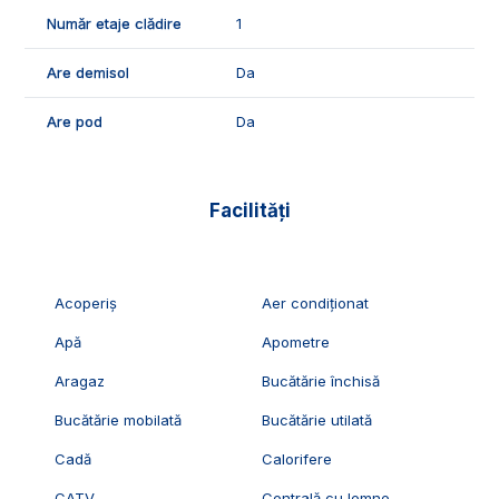
Număr etaje clădire
1
Are demisol
Da
Are pod
Da
Facilități
Acoperiș
Aer condiționat
Apă
Apometre
Aragaz
Bucătărie închisă
Bucătărie mobilată
Bucătărie utilată
Cadă
Calorifere
CATV
Centrală cu lemne