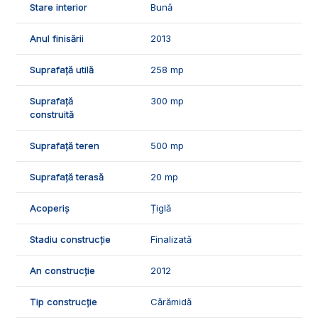
Stare interior
Bună
Exclusiv Imobiliare Alba!
ID Exclusiv - 2231217
Anul finisării
2013
Suprafață utilă
258 mp
Suprafață
300 mp
construită
Suprafață teren
500 mp
Suprafață terasă
20 mp
Acoperiș
Țiglă
Stadiu construcție
Finalizată
An construcție
2012
Tip construcție
Cărămidă