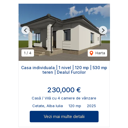
Previous
Next
1
/
4
Harta
Casa individuala | 1 nivel | 120 mp | 530 mp
teren | Dealul Furcilor
230,000 €
Casă / Vilă cu 4 camere de vânzare
Cetate, Alba Iulia
120 mp
2025
Vezi mai multe detalii