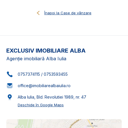
Înapoi la Case de vânzare
EXCLUSIV IMOBILIARE ALBA
Agenție imobiliară Alba Iulia
0757374115
/
0753593455
office@imobiliarealbaiulia.ro
Alba Iulia, Bld. Revolutiei 1989, nr. 47
Deschide în Google Maps