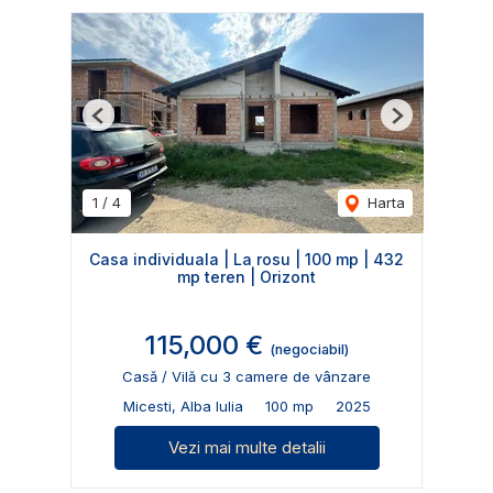
Previous
Next
1
/
4
Harta
Casa individuala | La rosu | 100 mp | 432
mp teren | Orizont
115,000 €
(negociabil)
Casă / Vilă cu 3 camere de vânzare
Micesti, Alba Iulia
100 mp
2025
Vezi mai multe detalii