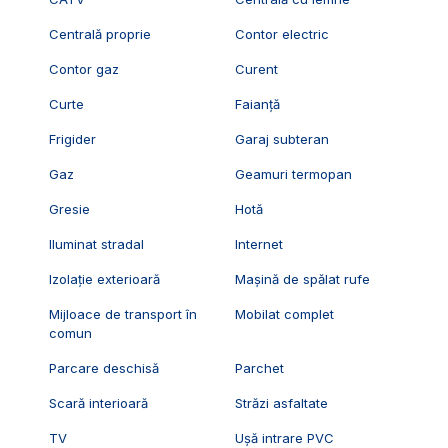
Centrală proprie
Contor electric
Contor gaz
Curent
Curte
Faianță
Frigider
Garaj subteran
Gaz
Geamuri termopan
Gresie
Hotă
Iluminat stradal
Internet
Izolație exterioară
Mașină de spălat rufe
Mijloace de transport în
Mobilat complet
comun
Parcare deschisă
Parchet
Scară interioară
Străzi asfaltate
TV
Ușă intrare PVC