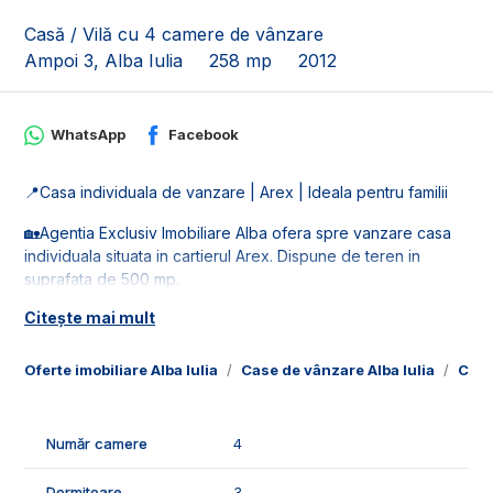
Casă / Vilă cu 4 camere de vânzare
Ampoi 3, Alba Iulia
258 mp
2012
WhatsApp
Facebook
📍Casa individuala de vanzare | Arex | Ideala pentru familii
🏡Agentia Exclusiv Imobiliare Alba ofera spre vanzare casa
individuala situata in cartierul Arex. Dispune de teren in
suprafata de 500 mp.
Citește mai mult
🚰Imobilul este racordat la retelele utilitati: apa, gaz si curent.
📐Imobilul este in suprafata de 258 mp utili, fiind compus din:
Oferte imobiliare Alba Iulia
Case de vânzare Alba Iulia
Case
- 1 living;
- 1 bucatarie;
- 3 dormitoare;
Număr camere
4
- 1 birou;
- 2 dressing-uri;
Dormitoare
3