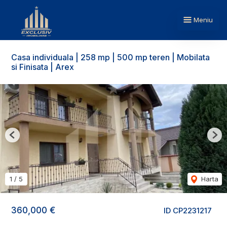
Meniu
Casa individuala | 258 mp | 500 mp teren | Mobilata
si Finisata | Arex
Previous
Nex
1
/
5
Harta
360,000 €
ID CP2231217