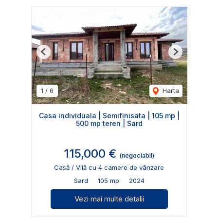
Previous
Next
1
/
6
Harta
Casa individuala | Semifinisata | 105 mp |
500 mp teren | Sard
115,000 €
(negociabil)
Casă / Vilă cu 4 camere de vânzare
Sard
105 mp
2024
Vezi mai multe detalii