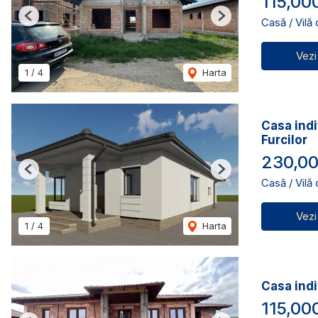
115,00
Casă / Vilă
Previous
Next
Vezi
1
/
4
Harta
Casa indi
Furcilor
230,00
Previous
Next
Casă / Vilă
Vezi
1
/
4
Harta
Casa indi
115,00