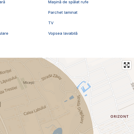
ară
Mașină de spălat rufe
Parchet laminat
TV
ulare
Vopsea lavabilă