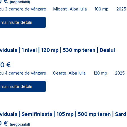
0 €
(negociabil)
 cu 3 camere de vânzare
Micesti, Alba Iulia
100 mp
2025
 mai multe detalii
viduala | 1 nivel | 120 mp | 530 mp teren | Dealul
0 €
 cu 4 camere de vânzare
Cetate, Alba Iulia
120 mp
2025
 mai multe detalii
viduala | Semifinisata | 105 mp | 500 mp teren | Sard
0 €
(negociabil)