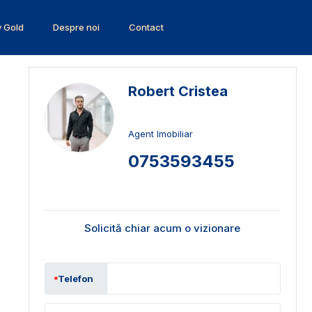
v Gold
Despre noi
Contact
Robert Cristea
Agent Imobiliar
0753593455
Solicită chiar acum o vizionare
Telefon