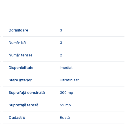
urent si canalizare.
usa din:
Dormitoare
3
Număr băi
3
Număr terase
2
Disponibilitate
Imediat
.
Stare interior
Ultrafinisat
rie cu incalzire in pardoseala, geamurile si usile teropan,
Suprafață construită
300 mp
Suprafață terasă
52 mp
e finisaje:
Cadastru
Există