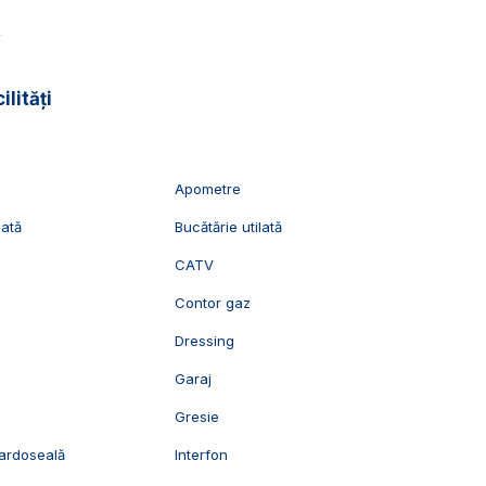
e o locuinta pe un nivel complet finisata si utilata, intr-o
ilități
vizionari, suntem disponibili pentru dumneavostra, Echipa
Apometre
lată
Bucătărie utilată
CATV
c
Contor gaz
Dressing
Garaj
Gresie
pardoseală
Interfon