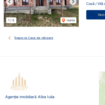
Casă / Vilă
Previous
Next
Vezi
1
/
6
Harta
Înapoi la Case de vânzare
Agenție imobiliară Alba Iulia