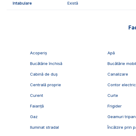
Intabulare
Există
🤝Recomandam aceasta proprietate unei familii care dorest
zona linistita.
Fac
📞Pentru mai multe detalii sau pentru programarea unei 
Exclusiv Imobiliare Alba!
ID Exclusiv - 2440267
Acoperiș
Apă
Bucătărie închisă
Bucătărie mobi
Cabină de duș
Canalizare
Centrală proprie
Contor electri
Curent
Curte
Faianță
Frigider
Gaz
Geamuri tripan
Iluminat stradal
Încălzire prin 