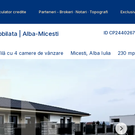
ulator credite
Parteneri - Brokeri · Notari · Topografi
Exclusi
ID CP2440267
bilata | Alba-Micesti
Vilă cu 4 camere de vânzare
Micesti, Alba Iulia
230 mp
Next