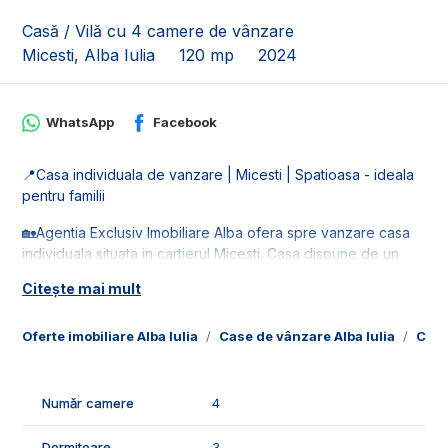
Casă / Vilă cu 4 camere de vânzare
Micesti, Alba Iulia
120 mp
2024
WhatsApp
Facebook
📍Casa individuala de vanzare | Micesti | Spatioasa - ideala
pentru familii
🏡Agentia Exclusiv Imobiliare Alba ofera spre vanzare casa
individuala situata in cartierul Micesti. Casa dispune de un
teren in suprafata de 250 mp, cu deschidere de 12.5 ml.
Citește mai mult
🚰Este racordata la toate retelele de utilitati: apa, gaz, curent
si canalizare.
Oferte imobiliare Alba Iulia
Case de vânzare Alba Iulia
Case
📐Casa este in suprafata utila de 120 mp, fiind compusa din:
- parter: 1 living, 1 bucatarie, 1 hol, 1 baie, 1 terasa;
Număr camere
4
- etaj: 1 hol, 3 dormitoare, 1 baie, 1 balcon.
Dormitoare
3