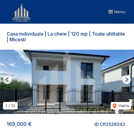
Meniu
Casa individuala | La cheie | 120 mp | Toate utilitatile
| Micesti
Previous
Nex
1
/
13
Harta
169,000 €
ID CP2526342