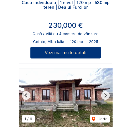
Casa individuala | 1 nivel | 120 mp | 530 mp
teren | Dealul Furcilor
230,000 €
Casă / Vilă cu 4 camere de vânzare
Cetate, Alba Iulia
120 mp
2025
Vezi mai multe detalii
Previous
Next
1
/
6
Harta