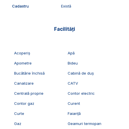
Cadastru
Există
Facilități
Acoperiș
Apă
Apometre
Bideu
Bucătărie închisă
Cabină de duș
Canalizare
CATV
Centrală proprie
Contor electric
Contor gaz
Curent
Curte
Faianță
Gaz
Geamuri termopan