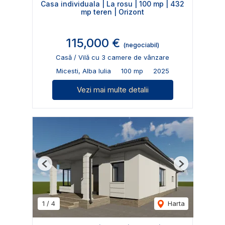
Casa individuala | La rosu | 100 mp | 432
mp teren | Orizont
115,000 €
(negociabil)
Casă / Vilă cu 3 camere de vânzare
Micesti, Alba Iulia
100 mp
2025
Vezi mai multe detalii
Previous
Next
1
/
4
Harta