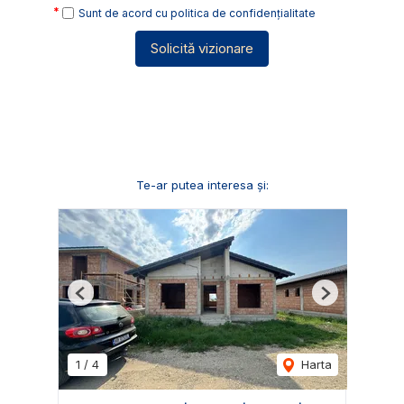
Sunt de acord cu
politica de confidențialitate
Solicită vizionare
Te-ar putea interesa și:
Previous
Next
1
/
4
Harta