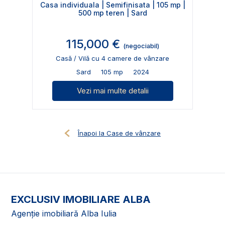
Casa individuala | Semifinisata | 105 mp |
500 mp teren | Sard
115,000 €
(negociabil)
Casă / Vilă cu 4 camere de vânzare
Sard
105 mp
2024
Vezi mai multe detalii
Înapoi la Case de vânzare
EXCLUSIV IMOBILIARE ALBA
Agenție imobiliară Alba Iulia