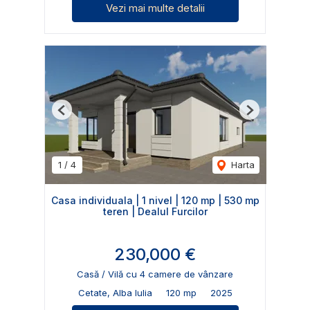
Vezi mai multe detalii
Previous
Next
1
/
4
Harta
Casa individuala | 1 nivel | 120 mp | 530 mp
teren | Dealul Furcilor
230,000 €
Casă / Vilă cu 4 camere de vânzare
Cetate, Alba Iulia
120 mp
2025