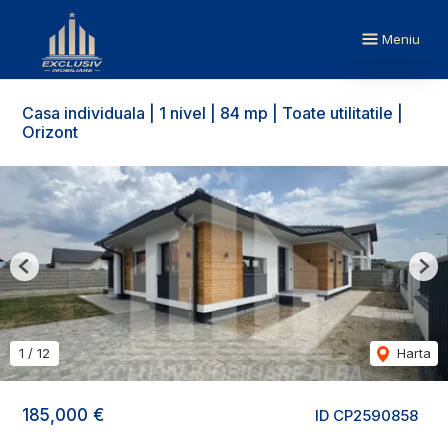
Meniu
Casa individuala | 1 nivel | 84 mp | Toate utilitatile |
Orizont
Previous
Nex
1
/
12
Harta
185,000 €
ID CP2590858