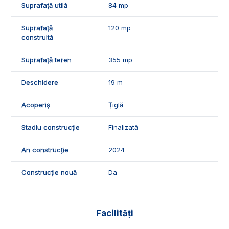
Suprafață utilă
84 mp
Exclusiv Imobiliare Alba!
ID Exclusiv -2590858
Suprafață
120 mp
construită
Suprafață teren
355 mp
Deschidere
19 m
Acoperiș
Țiglă
Stadiu construcție
Finalizată
An construcție
2024
Construcție nouă
Da
Facilități