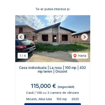
Te-ar putea interesa și:
Previous
Next
1
/
4
Harta
Casa individuala | La rosu | 100 mp | 432
mp teren | Orizont
115,000 €
(negociabil)
Casă / Vilă cu 3 camere de vânzare
Micesti, Alba Iulia
100 mp
2025