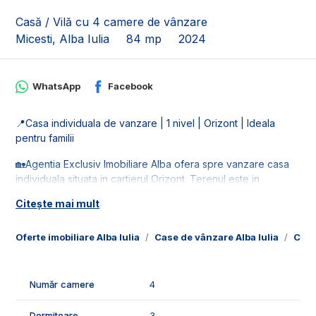
Casă / Vilă cu 4 camere de vânzare
Micesti, Alba Iulia
84 mp
2024
WhatsApp
Facebook
📍Casa individuala de vanzare | 1 nivel | Orizont | Ideala
pentru familii
🏡Agentia Exclusiv Imobiliare Alba ofera spre vanzare casa
individuala situata in cartierul Orizont. Terenul este in
suprafata de 355 mp, avand deschidere de 19 ml.
Citește mai mult
🚰Este racordata la toate retelele de utilitati: apa, gaz, curent
si canalizare.
Oferte imobiliare Alba Iulia
Case de vânzare Alba Iulia
Case
📐Locuinta este in suprafata utila de 84 mp, fiind compusa
din:
Număr camere
4
- 1 living;
- 1 bucatarie;
Dormitoare
3