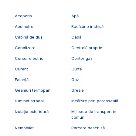
Acoperiș
Apă
Apometre
Bucătărie închisă
Cabină de duș
Cadă
Canalizare
Centrală proprie
Contor electric
Contor gaz
Curent
Curte
Faianță
Gaz
Geamuri termopan
Gresie
Iluminat stradal
Încălzire prin pardoseală
Izolație exterioară
Mijloace de transport în
comun
Nemobilat
Parcare deschisă