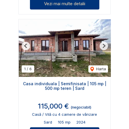
Vezi mai multe detalii
Previous
Next
1
/
6
Harta
Casa individuala | Semifinisata | 105 mp |
500 mp teren | Sard
115,000 €
(negociabil)
Casă / Vilă cu 4 camere de vânzare
Sard
105 mp
2024