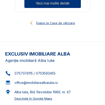
Vezi mai multe detalii
Înapoi la Case de vânzare
EXCLUSIV IMOBILIARE ALBA
Agenție imobiliară Alba Iulia
0757374115
/
0753593455
office@imobiliarealbaiulia.ro
Alba Iulia, Bld. Revolutiei 1989, nr. 47
Deschide în Google Maps