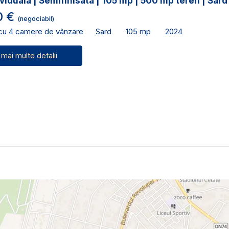
viduala | Semifinisata | 105 mp | 500 mp teren | Sard
0 €
(negociabil)
 cu 4 camere de vânzare
Sard
105 mp
2024
 mai multe detalii