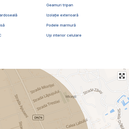
Geamuri tripan
pardoseală
Izolație exterioară
isă
Podele marmură
C
Uși interior celulare