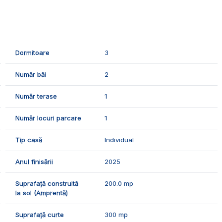
izare, urmand si bransarea la gaz.
compusa din:
Dormitoare
3
Număr băi
2
Număr terase
1
Număr locuri parcare
1
care.
Tip casă
Individual
termica proprie, geamurile si usile tripan, izolatia termica
Anul finisării
2025
Suprafață construită
200.0 mp
rele finisaje:
la sol (Amprentă)
Suprafață curte
300 mp