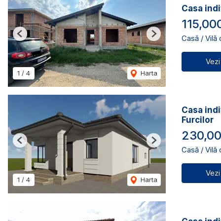
Casa indi
115,00
Casă / Vilă
Previous
Next
Vezi
1
/
4
Harta
Casa indi
Furcilor
230,00
Previous
Next
Casă / Vilă
Vezi
1
/
4
Harta