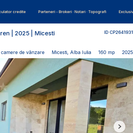
ulator credite
Parteneri - Brokeri · Notari · Topografi
Exclusi
ID CP2641931
eren | 2025 | Micesti
4 camere de vânzare
Micesti, Alba Iulia
160 mp
2025
Next