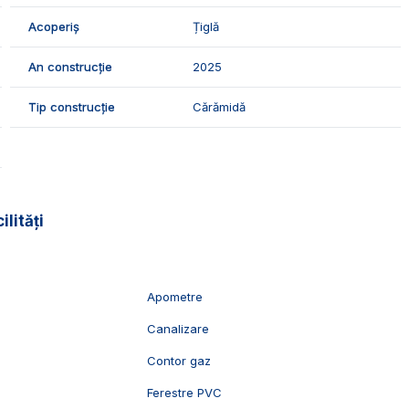
 locuinta noua pe un singur nivel, intr-un cartier linistit.
Acoperiș
Țiglă
vizionari, suntem disponibili pentru dumneavostra, Echipa
An construcție
2025
Tip construcție
Cărămidă
ilități
Apometre
Canalizare
c
Contor gaz
Ferestre PVC