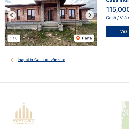
Casa indi
115,00
Casă / Vilă
Previous
Next
Vezi
1
/
6
Harta
Înapoi la Case de vânzare