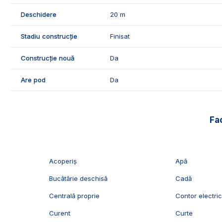
🤝Recomandam aceasta proprietate familiilor care doresc o
Deschidere
20 m
📞Pentru mai multe detalii sau pentru programarea unei 
Stadiu construcție
Finisat
Exclusiv Imobiliare Alba!
Construcție nouă
Da
ID Exclusiv - 2641931
Are pod
Da
Fac
Acoperiș
Apă
Bucătărie deschisă
Cadă
Centrală proprie
Contor electri
Curent
Curte