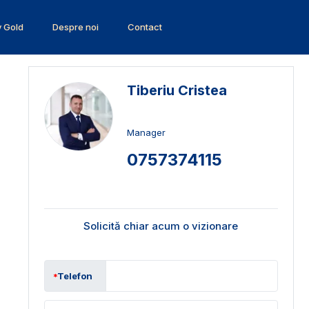
v Gold
Despre noi
Contact
Tiberiu Cristea
Manager
0757374115
Solicită chiar acum o vizionare
Telefon