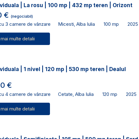
viduala | La rosu | 100 mp | 432 mp teren | Orizont
0 €
(negociabil)
 cu 3 camere de vânzare
Micesti, Alba Iulia
100 mp
2025
 mai multe detalii
viduala | 1 nivel | 120 mp | 530 mp teren | Dealul
0 €
 cu 4 camere de vânzare
Cetate, Alba Iulia
120 mp
2025
 mai multe detalii