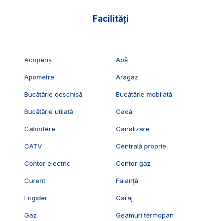
Facilități
Acoperiș
Apă
Apometre
Aragaz
Bucătărie deschisă
Bucătărie mobilată
Bucătărie utilată
Cadă
Calorifere
Canalizare
CATV
Centrală proprie
Contor electric
Contor gaz
Curent
Faianță
Frigider
Garaj
Gaz
Geamuri termopan