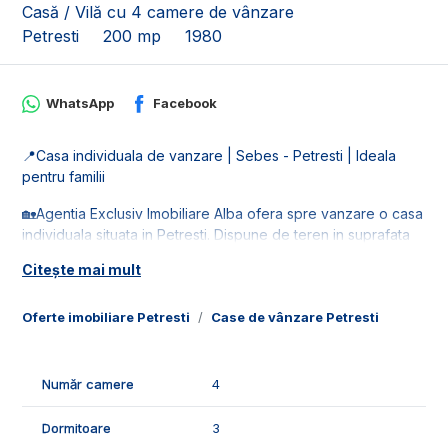
Casă / Vilă cu 4 camere de vânzare
Petresti
200 mp
1980
WhatsApp
Facebook
📍Casa individuala de vanzare | Sebes - Petresti | Ideala
pentru familii
🏡Agentia Exclusiv Imobiliare Alba ofera spre vanzare o casa
individuala situata in Petresti. Dispune de teren in suprafata
de 2000 mp cu deschidere de 12 ml.
Citește mai mult
🚰Este racordata la toate retelele de utilitati: apa, gaz curent
si canalizare.
Oferte imobiliare Petresti
Case de vânzare Petresti
📐Locuinta este in suprafata utila de 200 mp, fiind compusa
din:
Număr camere
4
- 3 dormitoare;
- 1 living;
Dormitoare
3
- 1 bucatarie;