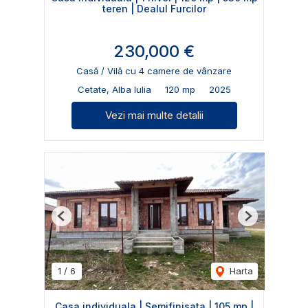
teren | Dealul Furcilor
230,000 €
Casă / Vilă cu 4 camere de vânzare
Cetate, Alba Iulia
120 mp
2025
Vezi mai multe detalii
Previous
Next
1
/
6
Harta
Casa individuala | Semifinisata | 105 mp |