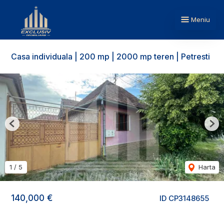
Meniu
Casa individuala | 200 mp | 2000 mp teren | Petresti
Previous
Nex
1
/
5
Harta
140,000 €
ID CP3148655