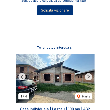
Sunt de acord cu
politica de confidențialitate
Solicită vizionare
Te-ar putea interesa și:
Previous
Next
1
/
4
Harta
Casa individuala | La rosu | 100 mp | 432