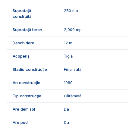
vizionari, suntem disponibili pentru dumneavoatra, Echipa
Suprafață
250 mp
Exclusiv Imobiliare Alba!
construită
ID Exclusiv - 3148655
Suprafață teren
2,000 mp
Deschidere
12 m
Acoperiș
Țiglă
Stadiu construcție
Finalizată
An construcție
1980
Tip construcție
Cărămidă
Are demisol
Da
Are pod
Da