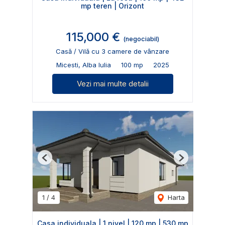
mp teren | Orizont
115,000 €
(negociabil)
Casă / Vilă cu 3 camere de vânzare
Micesti, Alba Iulia
100 mp
2025
Vezi mai multe detalii
Previous
Next
1
/
4
Harta
Casa individuala | 1 nivel | 120 mp | 530 mp