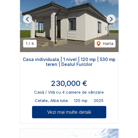
Previous
Next
1
/
4
Harta
Casa individuala | 1 nivel | 120 mp | 530 mp
teren | Dealul Furcilor
230,000 €
Casă / Vilă cu 4 camere de vânzare
Cetate, Alba Iulia
120 mp
2025
Vezi mai multe detalii