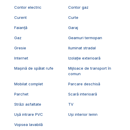
Contor electric
Contor gaz
Curent
Curte
Faianță
Garaj
Gaz
Geamuri termopan
Gresie
Iluminat stradal
Internet
Izolație exterioară
Mașină de spălat rufe
Mijloace de transport în
comun
Mobilat complet
Parcare deschisă
Parchet
Scară interioară
Străzi asfaltate
TV
Ușă intrare PVC
Uși interior lemn
Vopsea lavabilă