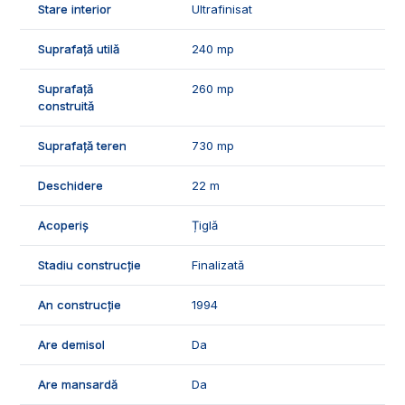
Stare interior
Ultrafinisat
vizionari, va stam cu drag la dispozitie, Echipa Exclusiv
Imobiliare Alba!
Suprafață utilă
240 mp
ID Exclusiv - 2231937
Suprafață
260 mp
construită
Suprafață teren
730 mp
Deschidere
22 m
Acoperiș
Țiglă
Stadiu construcție
Finalizată
An construcție
1994
Are demisol
Da
Are mansardă
Da