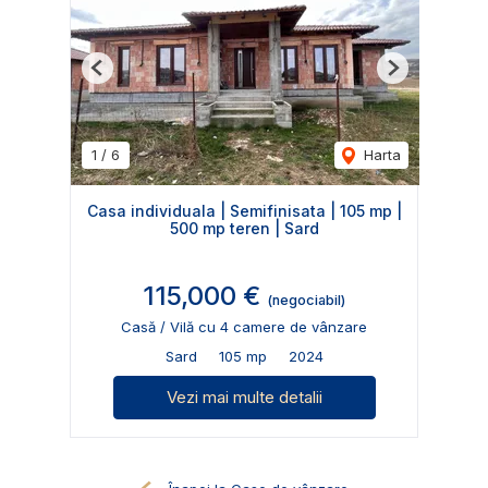
Previous
Next
1
/
6
Harta
Casa individuala | Semifinisata | 105 mp |
500 mp teren | Sard
115,000 €
(negociabil)
Casă / Vilă cu 4 camere de vânzare
Sard
105 mp
2024
Vezi mai multe detalii