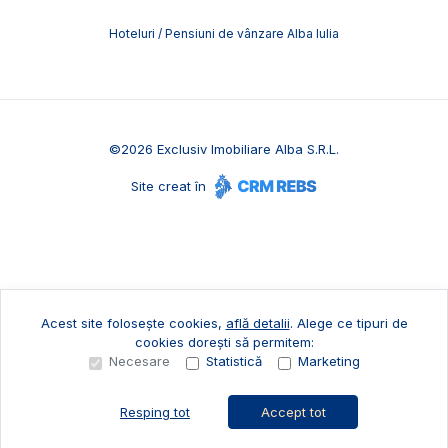
Hoteluri / Pensiuni de vânzare Alba Iulia
©
2026
Exclusiv Imobiliare Alba S.R.L.
Site creat în
Acest site folosește cookies,
află detalii
.
Alege ce tipuri de
cookies dorești să permitem:
Necesare
Statistică
Marketing
Resping tot
Accept tot
Sună acum
Solicită vizionare