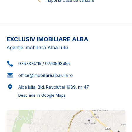
Înapoi la Case de vânzare
EXCLUSIV IMOBILIARE ALBA
Agenție imobiliară Alba Iulia
0757374115
/
0753593455
office@imobiliarealbaiulia.ro
Alba Iulia, Bld. Revolutiei 1989, nr. 47
Deschide în Google Maps