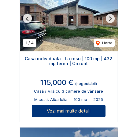
Previous
Next
1
/
4
Harta
Casa individuala | La rosu | 100 mp | 432
mp teren | Orizont
115,000 €
(negociabil)
Casă / Vilă cu 3 camere de vânzare
Micesti, Alba Iulia
100 mp
2025
Vezi mai multe detalii