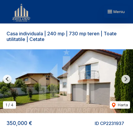
Meniu
Casa individuala | 240 mp | 730 mp teren | Toate
utilitatile | Cetate
Previous
Nex
1
/
4
Harta
350,000 €
ID CP2231937