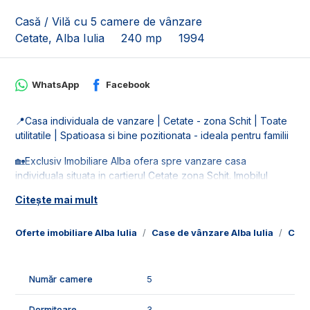
Casă / Vilă cu 5 camere de vânzare
Cetate, Alba Iulia
240 mp
1994
WhatsApp
Facebook
📍Casa individuala de vanzare | Cetate - zona Schit | Toate
utilitatile | Spatioasa si bine pozitionata - ideala pentru familii
🏡Exclusiv Imobiliare Alba ofera spre vanzare casa
individuala situata in cartierul Cetate zona Schit. Imobilul
dispune de o suprafata de teren de 730 mp, are o
Citește mai mult
deschidere de 22 ml.
🚰Este racordata la toate utilitatile: apa, gaz, curent si
Oferte imobiliare Alba Iulia
Case de vânzare Alba Iulia
Case
canalizare. Casa se afla pe o strada asfaltata.
📐Imobilul este in suprafata de 240 mp utili fiind compus din
Număr camere
5
demisol, parter, mansarda:
- demisol: 1 camera tehnica, 1 camara si inca 2 camere;
Dormitoare
3