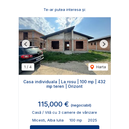
Te-ar putea interesa și:
Previous
Next
1
/
4
Harta
Casa individuala | La rosu | 100 mp | 432
mp teren | Orizont
115,000 €
(negociabil)
Casă / Vilă cu 3 camere de vânzare
Micesti, Alba Iulia
100 mp
2025