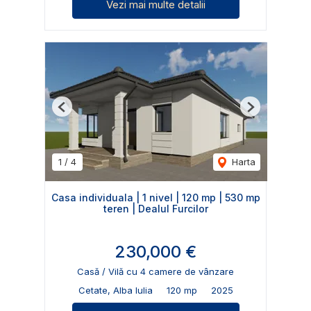
Vezi mai multe detalii
Previous
Next
1
/
4
Harta
Casa individuala | 1 nivel | 120 mp | 530 mp
teren | Dealul Furcilor
230,000 €
Casă / Vilă cu 4 camere de vânzare
Cetate, Alba Iulia
120 mp
2025