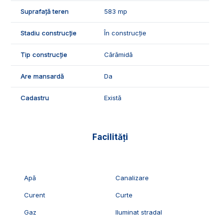
Suprafață teren
583 mp
Stadiu construcție
În construcție
Tip construcție
Cărămidă
Are mansardă
Da
Cadastru
Există
Facilități
Apă
Canalizare
Curent
Curte
Gaz
Iluminat stradal