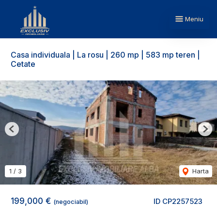
Meniu
Casa individuala | La rosu | 260 mp | 583 mp teren |
Cetate
Previous
Nex
1
/
3
Harta
199,000 €
ID CP2257523
(negociabil)