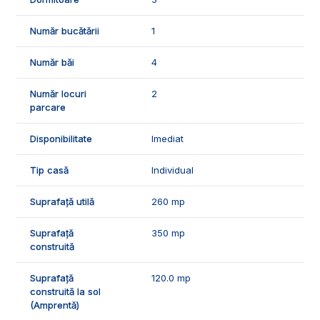
- mansarda: camera hoby, dormitor, baie.
🛠️Casa se vinde nemobilata si nefinisata, la rosu cum se
Număr bucătării
1
vede in poze.
Număr băi
4
🤝Recomandam aceasta proprietate clientilor care cauta o
casa spatioasa la rosu, intr-o zona rezidentiala foarte buna.
Număr locuri
2
parcare
📞Pentru mai multe detalii sau pentru programarea unei
vizionari, suntem disponibili pentru dumneavostra, Echipa
Disponibilitate
Imediat
Exclusiv Imobiliare Alba!
ID Exclusiv - 2257523
Tip casă
Individual
Suprafață utilă
260 mp
Suprafață
350 mp
construită
Suprafață
120.0 mp
construită la sol
(Amprentă)