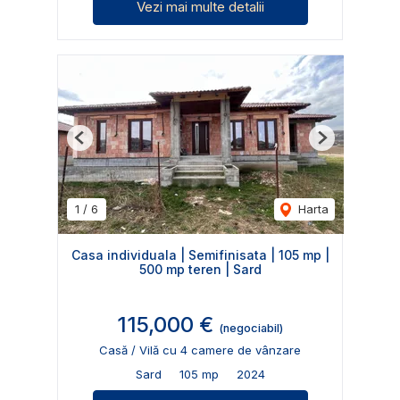
Vezi mai multe detalii
Previous
Next
1
/
6
Harta
Casa individuala | Semifinisata | 105 mp |
500 mp teren | Sard
115,000 €
(negociabil)
Casă / Vilă cu 4 camere de vânzare
Sard
105 mp
2024