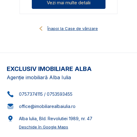
Vezi mai multe detalii
Înapoi la Case de vânzare
EXCLUSIV IMOBILIARE ALBA
Agenție imobiliară Alba Iulia
0757374115
/
0753593455
office@imobiliarealbaiulia.ro
Alba Iulia, Bld. Revolutiei 1989, nr. 47
Deschide în Google Maps