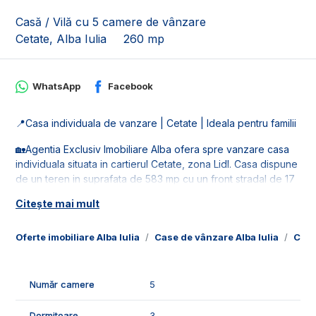
Casă / Vilă cu 5 camere de vânzare
Cetate, Alba Iulia
260 mp
WhatsApp
Facebook
📍Casa individuala de vanzare | Cetate | Ideala pentru familii
🏡Agentia Exclusiv Imobiliare Alba ofera spre vanzare casa
individuala situata in cartierul Cetate, zona Lidl. Casa dispune
de un teren in suprafata de 583 mp cu un front stradal de 17
ml.
Citește mai mult
🚰Dispune de retelele de utilitati: apa, gaz, curent si
canalizare.
Oferte imobiliare Alba Iulia
Case de vânzare Alba Iulia
Case
📐Imobilul este in suprafata de 260 mp utili fiind compus din:
- parter: 1 living, 1 bucatarie, 1 baie de serviciu, 1 hol, 1 spatiu
Număr camere
5
tehnic;
- etaj: 3 dormitoare, dressing, 2 bai, 1 hol;
Dormitoare
3