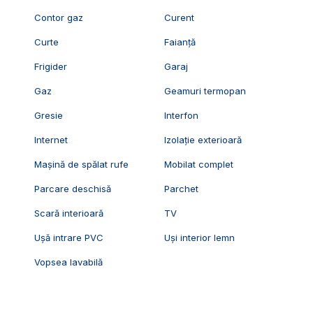
Contor gaz
Curent
Curte
Faianță
Frigider
Garaj
Gaz
Geamuri termopan
Gresie
Interfon
Internet
Izolație exterioară
Mașină de spălat rufe
Mobilat complet
Parcare deschisă
Parchet
Scară interioară
TV
Ușă intrare PVC
Uși interior lemn
Vopsea lavabilă