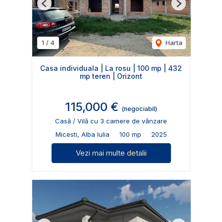
Previous
Next
1
/
4
Harta
Casa individuala | La rosu | 100 mp | 432
mp teren | Orizont
115,000 €
(negociabil)
Casă / Vilă cu 3 camere de vânzare
Micesti, Alba Iulia
100 mp
2025
Vezi mai multe detalii