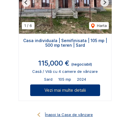
Previous
Next
1
/
6
Harta
Casa individuala | Semifinisata | 105 mp |
500 mp teren | Sard
115,000 €
(negociabil)
Casă / Vilă cu 4 camere de vânzare
Sard
105 mp
2024
Vezi mai multe detalii
Înapoi la Case de vânzare