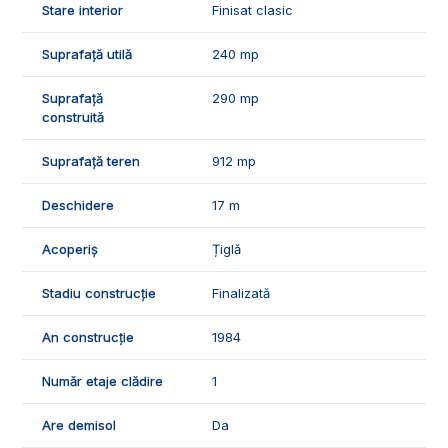
Stare interior
Finisat clasic
📞Pentru mai multe detalii sau pentru programarea unei
vizionari, suntem disponibili pentru dumneavoastra, Echipa
Suprafață utilă
240 mp
Exclusiv Imobiliare Alba!
ID Exclusiv - 2231643
Suprafață
290 mp
construită
Suprafață teren
912 mp
Deschidere
17 m
Acoperiș
Țiglă
Stadiu construcție
Finalizată
An construcție
1984
Număr etaje clădire
1
Are demisol
Da