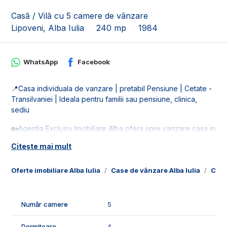
Casă / Vilă cu 5 camere de vânzare
Lipoveni, Alba Iulia
240 mp
1984
WhatsApp
Facebook
📍Casa individuala de vanzare | pretabil Pensiune | Cetate -
Transilvaniei | Ideala pentru familii sau pensiune, clinica,
sediu
🏡Agentia Exclusiv Imobiliare Alba ofera spre vanzare casa in
regim cuplat situata in cartierul Lipoveni. Imobilul dispune de
Citește mai mult
teren in suprafata de 912 mp.
🚰Este racordata la toate retelele de utilitati: apa, gaz, curent
Oferte imobiliare Alba Iulia
Case de vânzare Alba Iulia
Case
si canalizare.
📐Locuinta este in suprafata utila de 240 mp, fiind compusa
Număr camere
5
din:
- parter: 1 living, 1 bucatarie, 1 dining, 1 baie, 1 hol, 1 birou, 1
Dormitoare
4