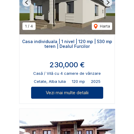
Previous
Next
1
/
4
Harta
Casa individuala | 1 nivel | 120 mp | 530 mp
teren | Dealul Furcilor
230,000 €
Casă / Vilă cu 4 camere de vânzare
Cetate, Alba Iulia
120 mp
2025
Vezi mai multe detalii