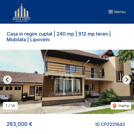
Meniu
Casa in regim cuplat | 240 mp | 912 mp teren |
Mobilata | Lipoveni
Previous
Nex
1
/
14
Harta
263,000 €
ID CP2231643