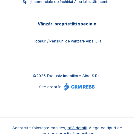
Spații comerciale de închiriat Alba Iulia, Ultracentral
Vânzări proprietăți speciale
Hoteluri / Pensiuni de vânzare Alba Iulia
©
2026
Exclusiv Imobiliare Alba S.R.L.
Site creat în
Acest site folosește cookies,
află detalii
.
Alege ce tipuri de
cookies dorești să permitem: