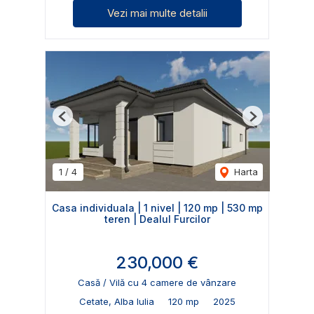
Vezi mai multe detalii
Previous
Next
1
/
4
Harta
Casa individuala | 1 nivel | 120 mp | 530 mp
teren | Dealul Furcilor
230,000 €
Casă / Vilă cu 4 camere de vânzare
Cetate, Alba Iulia
120 mp
2025