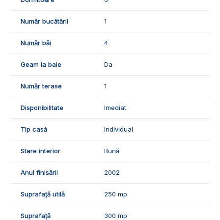
- 6 dormitoare;
- 4 bai;
Număr bucătării
1
- 1 bucatarie;
- 1 terasa;
Număr băi
4
- 2 holuri mari;
- 1 camera tehnica.
Geam la baie
Da
🌳Curtea imobilului pavata, iar in rest este gazon si brazi.
Număr terase
1
🌡️Confortul termic este asigurat de centrala termica pe lemne,
geamurile si usile termopan, izolatia termica, boiler pentru
Disponibilitate
Imediat
apa calda.
Tip casă
Individual
🛠️Casa se vinde mobilata si utilata, dispune de finisaje de
buna calitate:
- gresie si faianta;
Stare interior
Bună
- parchet de laminat;
- obiecte sanitare;
Anul finisării
2002
- usi interioare din termopan;
- mobilier.
Suprafață utilă
250 mp
🤝Recomandam aceasta proprietate persoanelor sau
Suprafață
300 mp
investitorilor care doresc o casa complet mobilata si utilata,