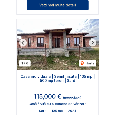
Vezi mai multe detalii
Previous
Next
1
/
6
Harta
Casa individuala | Semifinisata | 105 mp |
500 mp teren | Sard
115,000 €
(negociabil)
Casă / Vilă cu 4 camere de vânzare
Sard
105 mp
2024