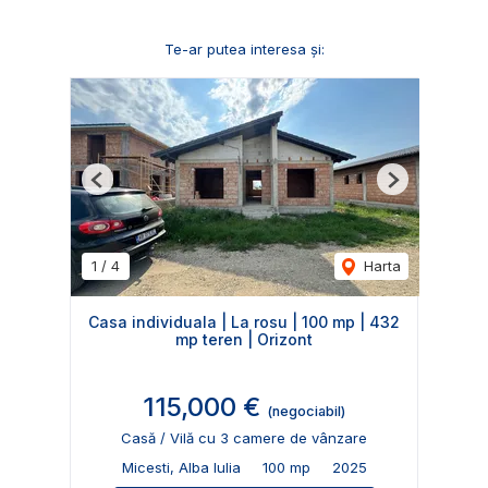
Te-ar putea interesa și:
Previous
Next
1
/
4
Harta
Casa individuala | La rosu | 100 mp | 432
mp teren | Orizont
115,000 €
(negociabil)
Casă / Vilă cu 3 camere de vânzare
Micesti, Alba Iulia
100 mp
2025