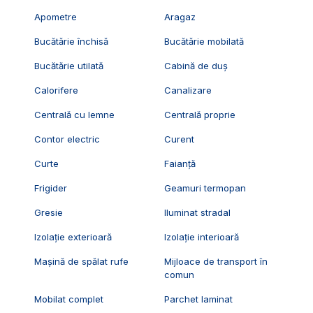
Apometre
Aragaz
Bucătărie închisă
Bucătărie mobilată
Bucătărie utilată
Cabină de duș
Calorifere
Canalizare
Centrală cu lemne
Centrală proprie
Contor electric
Curent
Curte
Faianță
Frigider
Geamuri termopan
Gresie
Iluminat stradal
Izolație exterioară
Izolație interioară
Mașină de spălat rufe
Mijloace de transport în
comun
Mobilat complet
Parchet laminat