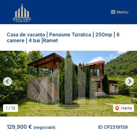
Meniu
Casa de vacanta | Pensiune Turistica | 250mp | 6
camere | 4 bai |Ramet
Previous
Nex
1
/
12
Harta
129,900 €
ID CP2319159
(negociabil)