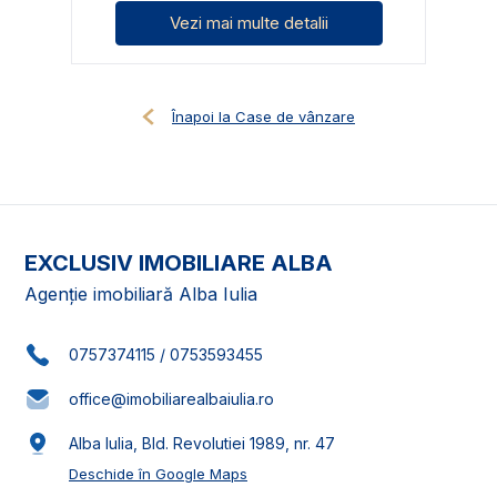
Vezi mai multe detalii
Înapoi la Case de vânzare
EXCLUSIV IMOBILIARE ALBA
Agenție imobiliară Alba Iulia
0757374115
/
0753593455
office@imobiliarealbaiulia.ro
Alba Iulia, Bld. Revolutiei 1989, nr. 47
Deschide în Google Maps