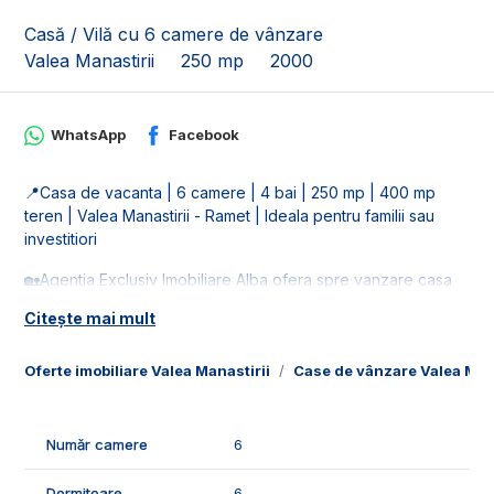
Casă / Vilă cu 6 camere de vânzare
Valea Manastirii
250 mp
2000
WhatsApp
Facebook
📍Casa de vacanta | 6 camere | 4 bai | 250 mp | 400 mp
teren | Valea Manastirii - Ramet | Ideala pentru familii sau
investitiori
🏡Agentia Exclusiv Imobiliare Alba ofera spre vanzare casa
de vacanta in localitatea Valea Manastirii, comuna Ramet.
Citește mai mult
Casa este la 3 minute de manastirea de la Ramet. Dispune de
un teren in suprafata de 400 mp.
Oferte imobiliare Valea Manastirii
Case de vânzare Valea Mana
🚰Este racordata la toate retelele de utiliatile: apa (de la
retea, dar momentan nu este bransata si fantana proprie),
curent si canalizare.
Număr camere
6
📐Casa este in suprafata utila de 250 mp, fiind compusa din:
Dormitoare
6