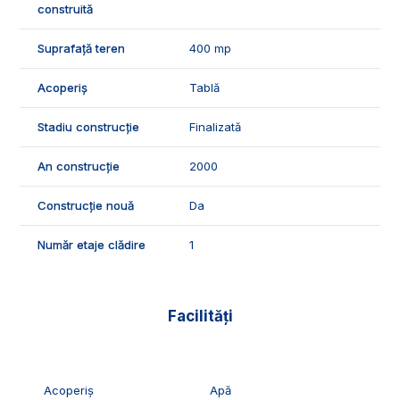
construită
intr-o zona foarte frumosa cu potential turistic.
Suprafață teren
400 mp
📞Pentru mai multe detalii sau pentru programarea unei
vizionari, suntem disponibili pentru dumneavostra, Echipa
Acoperiș
Tablă
Exclusiv Imobiliare Alba!
ID Exclusiv - 2319159
Stadiu construcție
Finalizată
An construcție
2000
Construcție nouă
Da
Număr etaje clădire
1
Facilități
Acoperiș
Apă