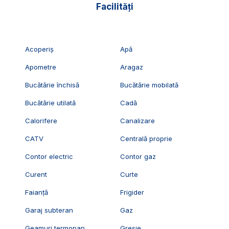
Facilități
Acoperiș
Apă
Apometre
Aragaz
Bucătărie închisă
Bucătărie mobilată
Bucătărie utilată
Cadă
Calorifere
Canalizare
CATV
Centrală proprie
Contor electric
Contor gaz
Curent
Curte
Faianță
Frigider
Garaj subteran
Gaz
Geamuri termopan
Gresie