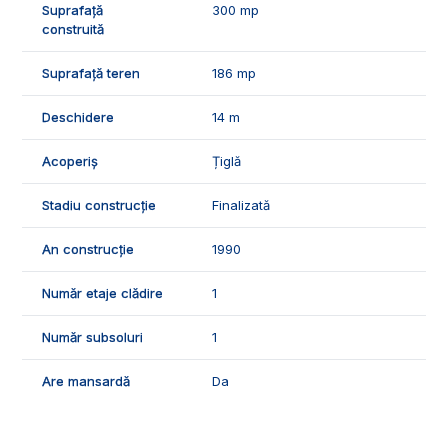
Suprafață
300 mp
ID Exclusiv - 2230880
construită
Suprafață teren
186 mp
Deschidere
14 m
Acoperiș
Țiglă
Stadiu construcție
Finalizată
An construcție
1990
Număr etaje clădire
1
Număr subsoluri
1
Are mansardă
Da