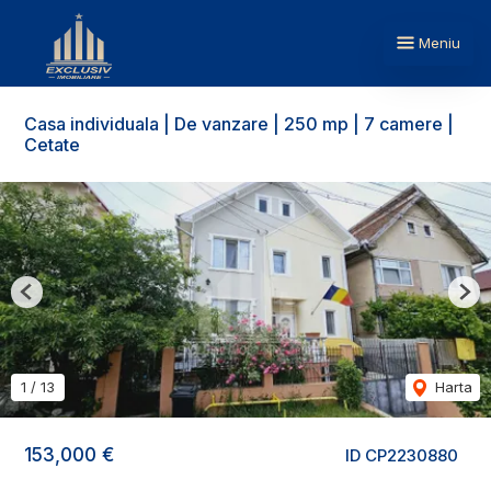
Meniu
Casa individuala | De vanzare | 250 mp | 7 camere |
Cetate
Previous
Nex
1
/
13
Harta
153,000 €
ID CP2230880