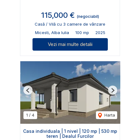
115,000 €
(negociabil)
Casă / Vilă cu 3 camere de vânzare
Micesti, Alba Iulia
100 mp
2025
Vezi mai multe detalii
Previous
Next
1
/
4
Harta
Casa individuala | 1 nivel | 120 mp | 530 mp
teren | Dealul Furcilor