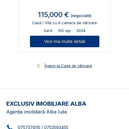
115,000 €
(negociabil)
Casă / Vilă cu 4 camere de vânzare
Sard
105 mp
2024
Vezi mai multe detalii
Înapoi la Case de vânzare
EXCLUSIV IMOBILIARE ALBA
Agenție imobiliară Alba Iulia
0757374115
/
0753593455