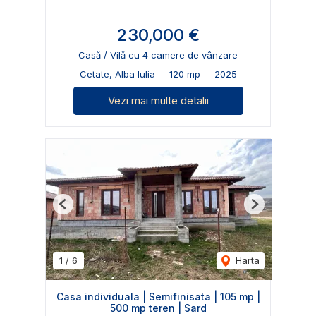
230,000 €
Casă / Vilă cu 4 camere de vânzare
Cetate, Alba Iulia
120 mp
2025
Vezi mai multe detalii
Previous
Next
1
/
6
Harta
Casa individuala | Semifinisata | 105 mp |
500 mp teren | Sard