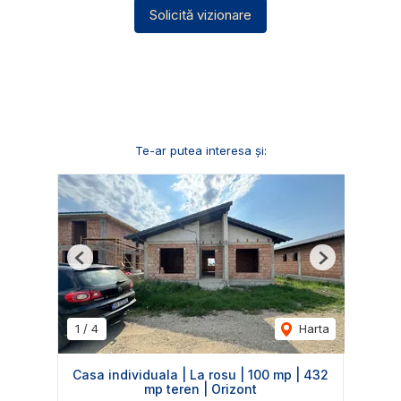
Solicită vizionare
Te-ar putea interesa și:
Previous
Next
1
/
4
Harta
Casa individuala | La rosu | 100 mp | 432
mp teren | Orizont