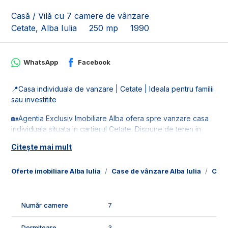
Casă / Vilă cu 7 camere de vânzare
Cetate, Alba Iulia
250 mp
1990
WhatsApp
Facebook
📍Casa individuala de vanzare | Cetate | Ideala pentru familii
sau investitite
🏡Agentia Exclusiv Imobiliare Alba ofera spre vanzare casa
individuala situata in cartierul Cetate. Dispune de teren in
suprafata de 186 mp cu deschidere de 14 ml.
Citește mai mult
🚰Este racordata la toate retelele de utilitati: apa, gaz, curent
si canalizare.
Oferte imobiliare Alba Iulia
Case de vânzare Alba Iulia
Case
📐Casa este in suprafata utila de 250 mp, locuinta fiind
compusa din:
Număr camere
7
- demisol: garaj, 3 incaperi si o baie;
- parter: 1 living, 1 bucatarie si 1 baie;
Dormitoare
3