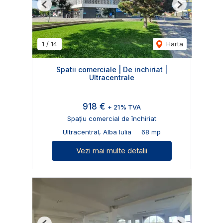
Previous
Next
1
/
14
Harta
Spatii comerciale | De inchiriat |
Ultracentrale
918 €
+ 21% TVA
Spațiu comercial de închiriat
Ultracentral, Alba Iulia
68 mp
Vezi mai multe detalii