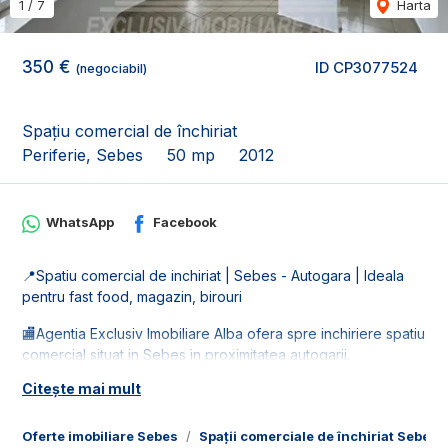
1
/
7
Harta
350 €
ID CP3077524
(negociabil)
Spațiu comercial de închiriat
Periferie, Sebes
50 mp
2012
WhatsApp
Facebook
📍Spatiu comercial de inchiriat | Sebes - Autogara | Ideala
pentru fast food, magazin, birouri
🏬Agentia Exclusiv Imobiliare Alba ofera spre inchiriere spatiu
comercial situat in Sebes in proximitatea autogarii.
Citește mai mult
📐Spatiul este in suprafata utila de 50 mp, fiind compus din:
- 2 camere destinata activitatilor comerciale;
- 1 hol;
Oferte imobiliare Sebes
Spații comerciale de închiriat Sebes