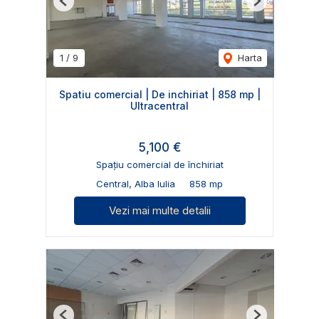
Previous
Next
1
/
9
Harta
Spatiu comercial | De inchiriat | 858 mp |
Ultracentral
5,100 €
Spațiu comercial de închiriat
Central, Alba Iulia
858 mp
Vezi mai multe detalii