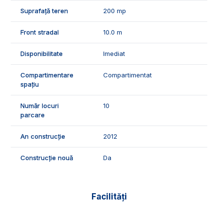
vizionari, va stam cu drag la dispozitie, Echipa Exclusiv
Suprafață teren
200 mp
Imobiliare Alba!
Front stradal
10.0 m
ID Exclusiv - 3077524
Disponibilitate
Imediat
Compartimentare
Compartimentat
spațiu
Număr locuri
10
parcare
An construcție
2012
Construcție nouă
Da
Facilități