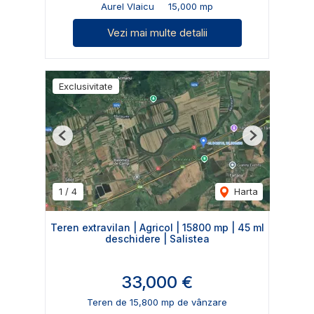
Aurel Vlaicu
15,000 mp
Vezi mai multe detalii
Exclusivitate
Previous
Next
1
/
4
Harta
Teren extravilan | Agricol | 15800 mp | 45 ml
deschidere | Salistea
33,000 €
Teren de 15,800 mp de vânzare