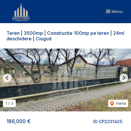
Meniu
Teren | 3500mp | Constructie 100mp pe teren | 24ml
deschidere | Ciugud
Previous
Nex
1
/
3
Harta
186,000 €
ID CP2231425