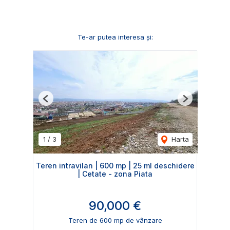
Te-ar putea interesa și:
Previous
Next
1
/
3
Harta
Teren intravilan | 600 mp | 25 ml deschidere
| Cetate - zona Piata
90,000 €
Teren de 600 mp de vânzare