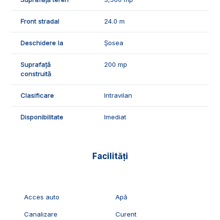
vizionari, suntem disponibili pentru dumneavostra, Echipa
Exclusiv Imobiliare Alba!
Front stradal
24.0 m
ID Exclusiv - 2231425
Deschidere la
Șosea
Suprafață
200 mp
construită
Clasificare
Intravilan
Disponibilitate
Imediat
Facilități
Acces auto
Apă
Canalizare
Curent