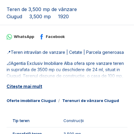
Teren de 3,500 mp de vânzare
Ciugud
3,500 mp
1920
WhatsApp
Facebook
📍Teren intravilan de vanzare | Cetate | Parcela generoasa
📐Agentia Exclusiv Imobiliare Alba ofera spre vanzare teren
in suprafata de 3500 mp cu deschidere de 24 ml, situat in
Ciugud. Terenul dispune de constructie, o casa de 100 mp,
formata din 2 camere, bucatarie, baie, anexa.
Citește mai mult
🚰Dispune de toate retelele de utilitati: apa gaz, curent si
canalizare. Este la asfalt.
Oferte imobiliare Ciugud
Terenuri de vânzare Ciugud
🤝Recomandam acest teren pentru clientii care doresc o
suprafata generoasa in apropiere de Alba Iulia.
Tip teren
Construcții
📞Pentru mai multe detalii sau pentru programarea unei
Suprafață teren
3,500 mp