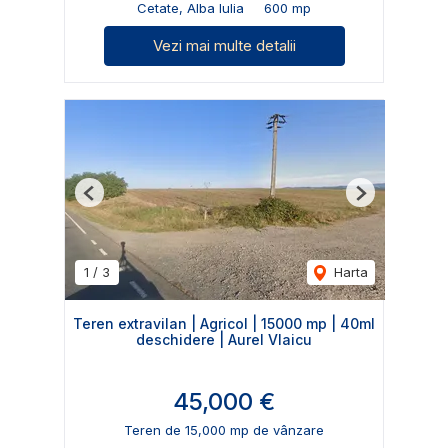
Cetate, Alba Iulia
600 mp
Vezi mai multe detalii
Previous
Next
1
/
3
Harta
Teren extravilan | Agricol | 15000 mp | 40ml
deschidere | Aurel Vlaicu
45,000 €
Teren de 15,000 mp de vânzare