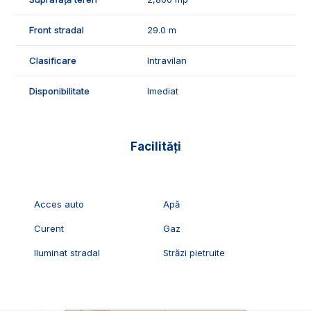
Exclusiv Imobiliare Alba!
ID Exclusiv - 2230478
Front stradal
29.0 m
Clasificare
Intravilan
Disponibilitate
Imediat
Facilități
Acces auto
Apă
Curent
Gaz
Iluminat stradal
Străzi pietruite