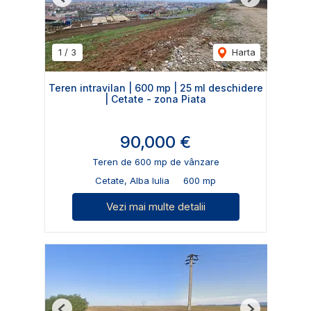
Previous
Next
1
/
3
Harta
Teren intravilan | 600 mp | 25 ml deschidere
| Cetate - zona Piata
90,000 €
Teren de 600 mp de vânzare
Cetate, Alba Iulia
600 mp
Vezi mai multe detalii