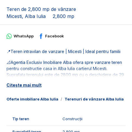
Teren de 2,800 mp de vânzare
Micesti, Alba Iulia
2,800 mp
WhatsApp
Facebook
📍Teren intravilan de vanzare | Micesti | Ideal pentru familii
📐Agentia Exclusiv Imobiliare Alba ofera spre vanzare teren
pentru constructie casa in Alba Iulia cartierul Micesti.
Suprafata terenului este de 2800 mp cu o deschidere de 29
ml. Se pot parcela si alte suprafete mai mici.
Citește mai mult
🚰Terenul dispune de retele de utilitati: apa, gaz si curent.
Oferte imobiliare Alba Iulia
Terenuri de vânzare Alba Iulia
T
🤝Recomandam aceasta parcela de teren familiilor care
doresc o suprafata generoasa in Micesti.
Tip teren
Construcții
📞Pentru mai multe detalii sau pentru programarea unei
vizionari, suntem disponibili pentru dumneavostra, Echipa
Suprafață teren
2,800 mp