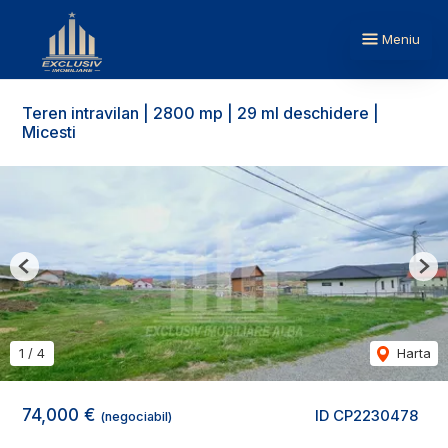
Meniu
Teren intravilan | 2800 mp | 29 ml deschidere |
Micesti
Previous
Nex
1
/
4
Harta
74,000 €
ID CP2230478
(negociabil)