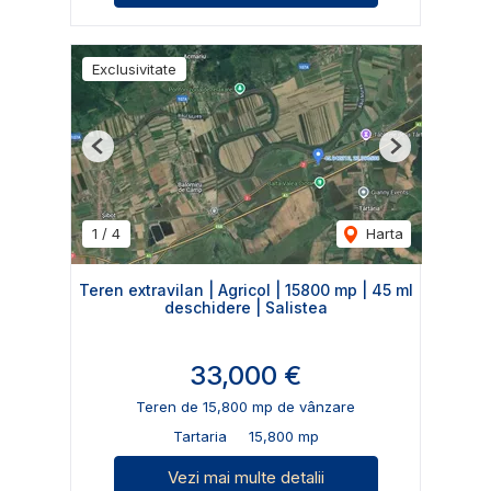
Exclusivitate
Previous
Next
1
/
4
Harta
Teren extravilan | Agricol | 15800 mp | 45 ml
deschidere | Salistea
33,000 €
Teren de 15,800 mp de vânzare
Tartaria
15,800 mp
Vezi mai multe detalii