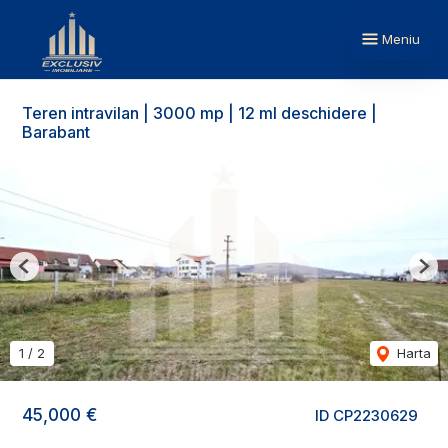
Meniu
Teren intravilan | 3000 mp | 12 ml deschidere |
Barabant
Previous
Nex
1
/
2
Harta
45,000 €
ID CP2230629