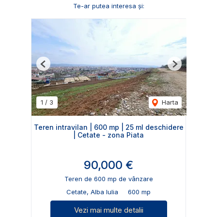
Te-ar putea interesa și:
Previous
Next
1
/
3
Harta
Teren intravilan | 600 mp | 25 ml deschidere
| Cetate - zona Piata
90,000 €
Teren de 600 mp de vânzare
Cetate, Alba Iulia
600 mp
Vezi mai multe detalii