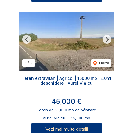
Previous
Next
1
/
3
Harta
Teren extravilan | Agricol | 15000 mp | 40ml
deschidere | Aurel Vlaicu
45,000 €
Teren de 15,000 mp de vânzare
Aurel Vlaicu
15,000 mp
Vezi mai multe detalii