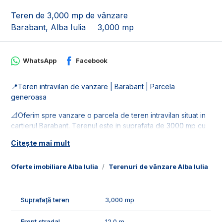
Teren de 3,000 mp de vânzare
Barabant, Alba Iulia
3,000 mp
WhatsApp
Facebook
📍Teren intravilan de vanzare | Barabant | Parcela
generoasa
📐Oferim spre vanzare o parcela de teren intravilan situat in
cartierul Barabant. Terenul este in suprafata de 3000 mp cu
deschidere de 12 ml.
Citește mai mult
🚰Dispune de toate retelele de utilitati: apa, gaz, curent si
canalizare.
Oferte imobiliare Alba Iulia
Terenuri de vânzare Alba Iulia
T
⚠️Terenul este restrictionat in vederea constructiilor pe o
parte din suprafata din cauza liniilor de curent care il
Suprafață teren
3,000 mp
traverseaza, si o teava de gaz care este la limita terenului.
Front stradal
12.0 m