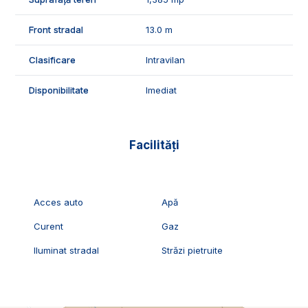
vizionari, suntem disponibili pentru dumneavostra, Echipa
Exclusiv Imobiliare Alba!
Front stradal
13.0 m
ID Exclusiv - 2230712
Clasificare
Intravilan
Disponibilitate
Imediat
Facilități
Acces auto
Apă
Curent
Gaz
Iluminat stradal
Străzi pietruite