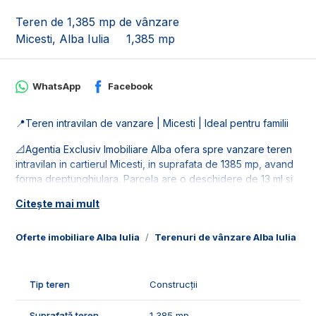
Teren de 1,385 mp de vânzare
Micesti, Alba Iulia
1,385 mp
WhatsApp
Facebook
📍Teren intravilan de vanzare | Micesti | Ideal pentru familii
📐Agentia Exclusiv Imobiliare Alba ofera spre vanzare teren
intravilan in cartierul Micesti, in suprafata de 1385 mp, avand
forma dreptunghiulara. Parcela are o deschidere de 13 ml si
adancime de aproximativ 100 ml.
Citește mai mult
🚰Dispune de retele de utilitati: apa, gaz si curent in
apropierea parcelei.
Oferte imobiliare Alba Iulia
Terenuri de vânzare Alba Iulia
T
🤝Recomandam acest teren pentru clientii care doresc o
parcela generoasa in cartierul Micesti.
Tip teren
Construcții
📞Pentru mai multe detalii sau pentru programarea unei
Suprafață teren
1,385 mp