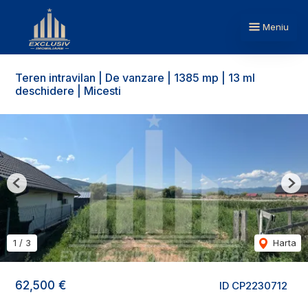
Meniu
Teren intravilan | De vanzare | 1385 mp | 13 ml
deschidere | Micesti
Previous
Nex
1
/
3
Harta
62,500 €
ID CP2230712