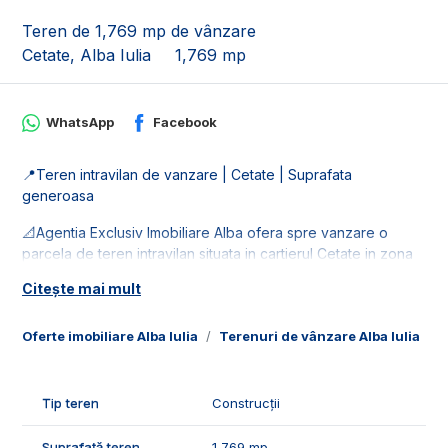
Teren de 1,769 mp de vânzare
Cetate, Alba Iulia
1,769 mp
WhatsApp
Facebook
📍Teren intravilan de vanzare | Cetate | Suprafata
generoasa
📐Agentia Exclusiv Imobiliare Alba ofera spre vanzare o
parcela de teren intravilan situata in cartierul Cetate in zona
Lidl. Terenul este in suprafata de 1769 mp, cu deschidere de
Citește mai mult
56 ml.
🚰Dispune de retelele de utilitati: apa, gaz, curent si
Oferte imobiliare Alba Iulia
Terenuri de vânzare Alba Iulia
T
canalizare.
⚠️Are o restrictie de constructie, se poate construi pe 946
Tip teren
Construcții
mp.
Suprafață teren
1,769 mp