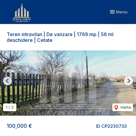
Meniu
Teren intravilan | De vanzare | 1769 mp | 56 ml
deschidere | Cetate
Previous
Nex
1
/
2
Harta
100,000 €
ID CP2230733