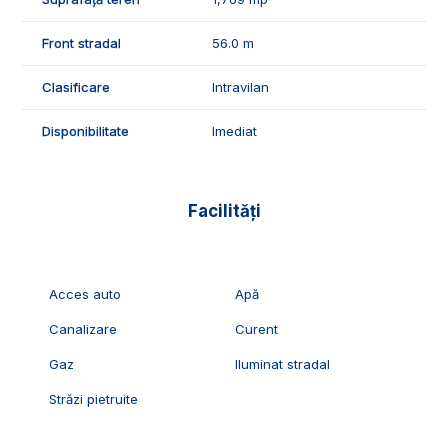
🤝Parcela este ideala pentru constructia unei case
individuale sau a unei case cuplate.
Front stradal
56.0 m
📞Pentru mai multe detalii sau pentru programarea unei
vizionari, suntem disponibili pentru dumneavostra, Echipa
Clasificare
Intravilan
Exclusiv Imobiliare Alba!
Disponibilitate
Imediat
ID Exclusiv - 2230733
Facilități
Acces auto
Apă
Canalizare
Curent
Gaz
Iluminat stradal
Străzi pietruite