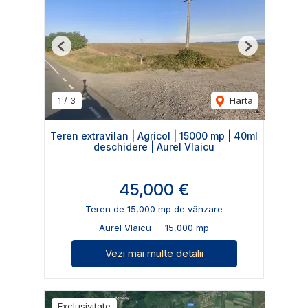
Previous
Next
1
/
3
Harta
Teren extravilan | Agricol | 15000 mp | 40ml
deschidere | Aurel Vlaicu
45,000 €
Teren de 15,000 mp de vânzare
Aurel Vlaicu
15,000 mp
Vezi mai multe detalii
Exclusivitate