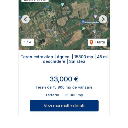
Previous
Next
1
/
4
Harta
Teren extravilan | Agricol | 15800 mp | 45 ml
deschidere | Salistea
33,000 €
Teren de 15,800 mp de vânzare
Tartaria
15,800 mp
Vezi mai multe detalii