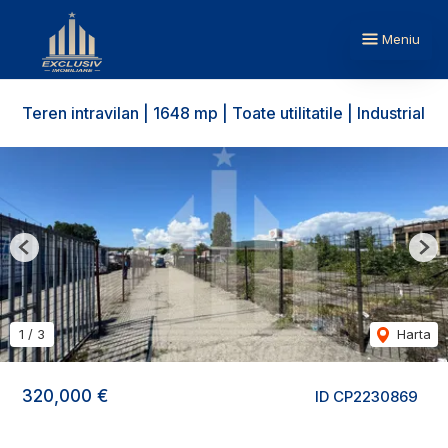
Meniu
Teren intravilan | 1648 mp | Toate utilitatile | Industrial
Previous
Nex
1
/
3
Harta
320,000 €
ID CP2230869