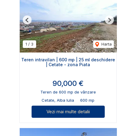
Previous
Next
1
/
3
Harta
Teren intravilan | 600 mp | 25 ml deschidere
| Cetate - zona Piata
90,000 €
Teren de 600 mp de vânzare
Cetate, Alba Iulia
600 mp
Vezi mai multe detalii