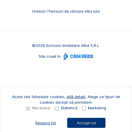
Hoteluri / Pensiuni de vânzare Alba Iulia
©
2026
Exclusiv Imobiliare Alba S.R.L.
Site creat în
Acest site folosește cookies,
află detalii
.
Alege ce tipuri de
cookies dorești să permitem:
Necesare
Statistică
Marketing
Resping tot
Accept tot
Sună acum
Solicită vizionare