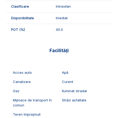
Exclusiv Imobiliare Alba!
Clasificare
Intravilan
ID Exclusiv - 2230869
Disponibilitate
Imediat
POT (%)
40.0
Facilități
Acces auto
Apă
Canalizare
Curent
Gaz
Iluminat stradal
Mijloace de transport în
Străzi asfaltate
comun
Teren împrejmuit