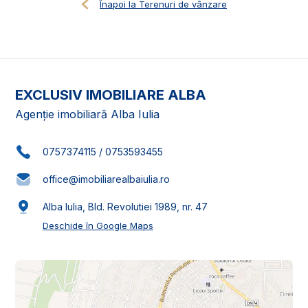
Înapoi la Terenuri de vânzare
EXCLUSIV IMOBILIARE ALBA
Agenție imobiliară Alba Iulia
0757374115
/
0753593455
office@imobiliarealbaiulia.ro
Alba Iulia, Bld. Revolutiei 1989, nr. 47
Deschide în Google Maps