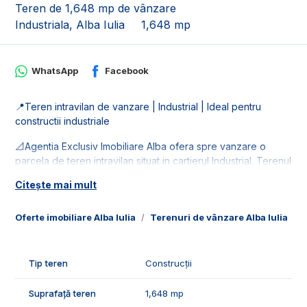
Teren de 1,648 mp de vânzare
Industriala, Alba Iulia
1,648 mp
WhatsApp
Facebook
📍Teren intravilan de vanzare | Industrial | Ideal pentru
constructii industriale
📐Agentia Exclusiv Imobiliare Alba ofera spre vanzare o
parcela de teren intravilan situat in cartierul Industrial. Terenul
este in in suprafata de 1648 mp, cu o alee de acces.
Citește mai mult
🚰Dispune de toate retelele de utilitati: apa, gaz, curent si
canalizare.
Oferte imobiliare Alba Iulia
Terenuri de vânzare Alba Iulia
T
🤝Recomandam aceasta proprietate pentru cladiri industriale
sau rezidentiale.
Tip teren
Construcții
📞Pentru mai multe detalii sau pentru programarea unei
Suprafață teren
1,648 mp
vizionari, suntem disponibili pentru dumneavostra, Echipa