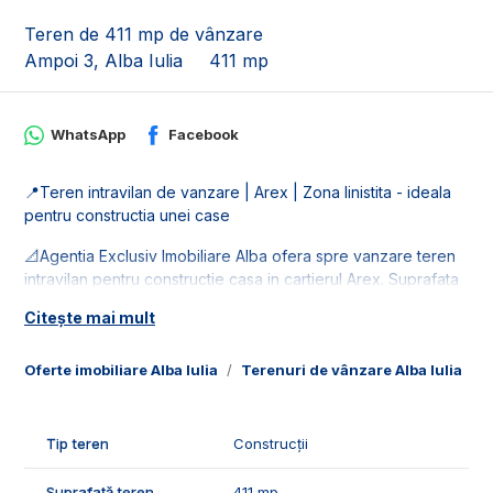
Teren de 411 mp de vânzare
Ampoi 3, Alba Iulia
411 mp
WhatsApp
Facebook
📍Teren intravilan de vanzare | Arex | Zona linistita - ideala
pentru constructia unei case
📐Agentia Exclusiv Imobiliare Alba ofera spre vanzare teren
intravilan pentru constructie casa in cartierul Arex. Suprafata
terenului este de 411 mp cu front stradal de 19 ml.
Citește mai mult
🚰Terenul dispune retele de toate utilitatile: apa, curent, gaz
si canalizare.
Oferte imobiliare Alba Iulia
Terenuri de vânzare Alba Iulia
T
🤝Recomandam aceasta parcela pentru constructia unei
case individuale.
Tip teren
Construcții
📞Pentru mai multe detalii sau pentru programarea unei
Suprafață teren
411 mp