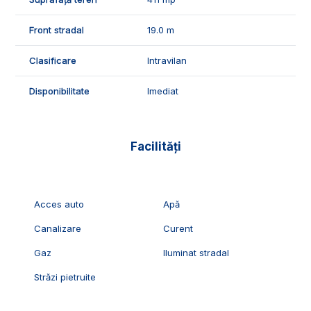
vizionari, suntem disponibili pentru dumneavostra, Echipa
Exclusiv Imobiliare Alba!
Front stradal
19.0 m
ID Exclusiv - 2231709
Clasificare
Intravilan
Disponibilitate
Imediat
Facilități
Acces auto
Apă
Canalizare
Curent
Gaz
Iluminat stradal
Străzi pietruite