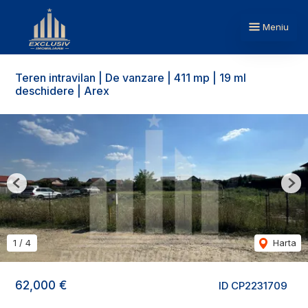
Meniu
Teren intravilan | De vanzare | 411 mp | 19 ml
deschidere | Arex
Previous
Nex
1
/
4
Harta
62,000 €
ID CP2231709