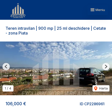
Meniu
Teren intravilan | 900 mp | 25 ml deschidere | Cetate
- zona Piata
Previous
Nex
1
/
4
Harta
106,000 €
ID CP2286961