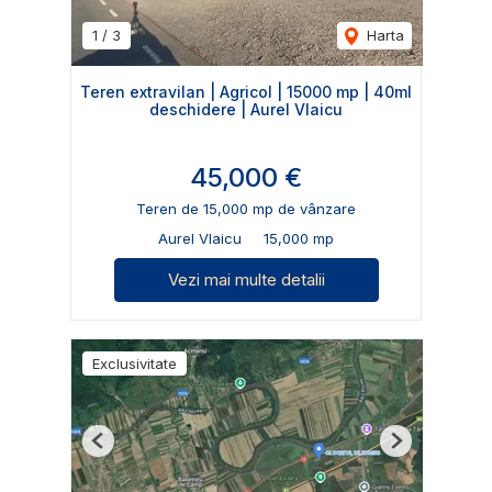
1
/
3
Harta
Teren extravilan | Agricol | 15000 mp | 40ml
deschidere | Aurel Vlaicu
45,000 €
Teren de 15,000 mp de vânzare
Aurel Vlaicu
15,000 mp
Vezi mai multe detalii
Exclusivitate
Previous
Next