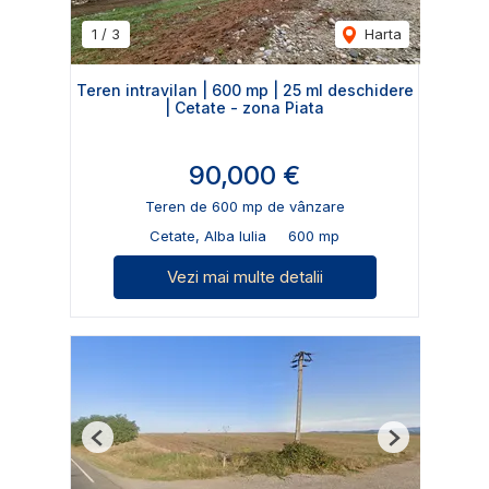
1
/
3
Harta
Teren intravilan | 600 mp | 25 ml deschidere
| Cetate - zona Piata
90,000 €
Teren de 600 mp de vânzare
Cetate, Alba Iulia
600 mp
Vezi mai multe detalii
Previous
Next