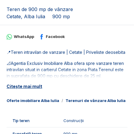
Teren de 900 mp de vânzare
Cetate, Alba Iulia
900 mp
WhatsApp
Facebook
📍Teren intravilan de vanzare | Cetate | Priveliste deosebita
📐Agentia Exclusiv Imobiliare Alba ofera spre vanzare teren
intravilan situat in cartierul Cetate in zona Piata.Terenul este
in suprafata de 900 mp cu deschidere de 25 ml.
Citește mai mult
🚰Dispune de toate utiliatile: apa, gaz, curent si canalizare.
🤝Recomandam acest teren pentru clientii care doresc o
Oferte imobiliare Alba Iulia
Terenuri de vânzare Alba Iulia
T
panorama deosebita asupra orasului.
📞Pentru mai multe detalii sau pentru programarea unei
Tip teren
Construcții
vizionari, suntem disponibili pentru dumneavostra, Echipa
Exclusiv Imobiliare Alba!
Suprafață teren
900 mp