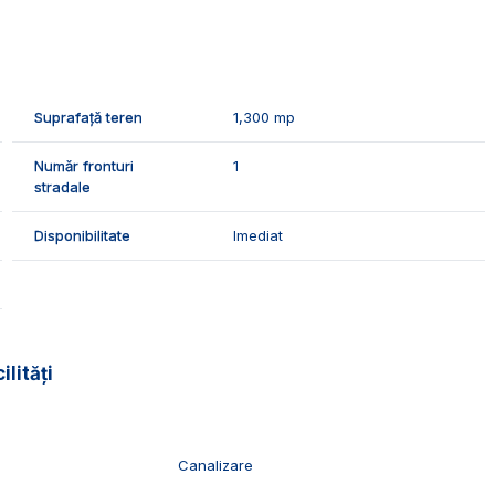
pa, gaz, curent si canalizare.
 o parcela generoasa pentru casa individuala.
vizionari, suntem disponibili pentru dumneavoastra,
Suprafață teren
1,300 mp
Număr fronturi
1
stradale
Disponibilitate
Imediat
ilități
Canalizare