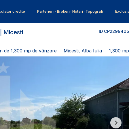
ulator credite
Parteneri - Brokeri · Notari · Topografi
Exclusi
ID CP2299405
| Micesti
n de 1,300 mp de vânzare
Micesti, Alba Iulia
1,300 mp
Next