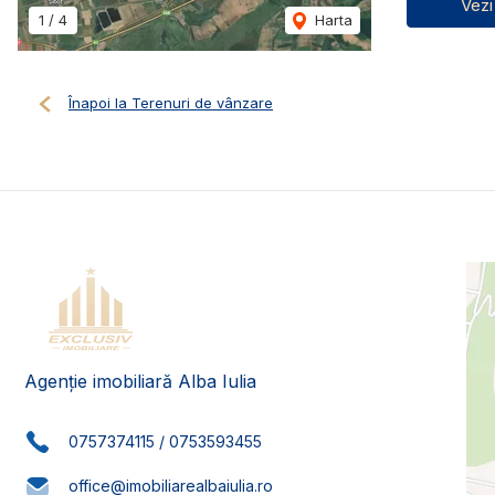
Vezi
1
/
4
Harta
Înapoi la Terenuri de vânzare
Agenție imobiliară Alba Iulia
0757374115
/
0753593455
office@imobiliarealbaiulia.ro