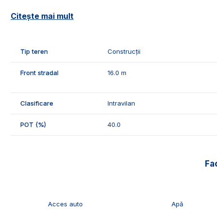
🚰Dispune de toate retelele de utilitati in fata parcelei: a
Citește mai mult
🤝Recomandam aceasta parcela familiilor care doresc sa
📞Pentru mai multe detalii sau pentru programarea unei 
Tip teren
Construcții
Echipa Exclusiv Imobiliarea Alba!
Front stradal
16.0 m
ID Exclusiv - 2299405
Clasificare
Intravilan
POT (%)
40.0
Fac
Acces auto
Apă