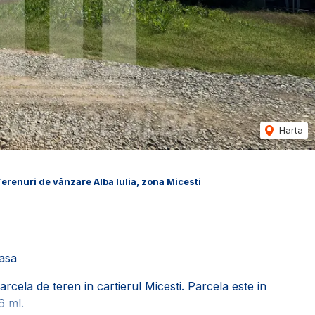
Harta
erenuri de vânzare Alba Iulia, zona Micesti
oasa
cela de teren in cartierul Micesti. Parcela este in
6 ml.