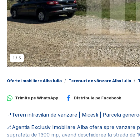
1
/
5
Oferte imobiliare Alba Iulia
Terenuri de vânzare Alba Iulia
T
Trimite pe
WhatsApp
Distribuie pe
Facebook
📍Teren intravilan de vanzare | Micesti | Parcela gener
📐Agentia Exclusiv Imobiliare Alba ofera spre vanzare par
suprafata de 1300 mp, avand deschiderea la strada de 1