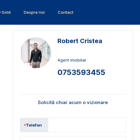
v Gold
Despre noi
Contact
Robert Cristea
Agent Imobiliar
0753593455
Solicită chiar acum o vizionare
Telefon