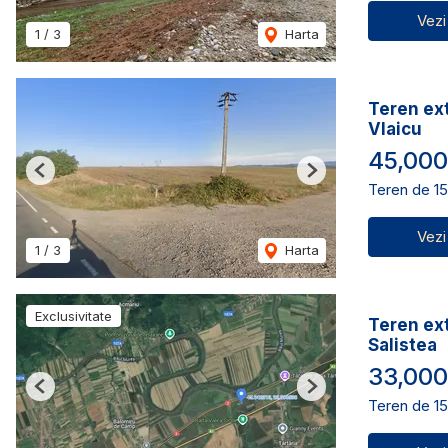
Vezi
1
/
3
Harta
Teren ext
Vlaicu
45,000
Previous
Next
Teren de 1
Vezi
1
/
3
Harta
Exclusivitate
Teren ext
Salistea
33,000
Previous
Next
Teren de 1