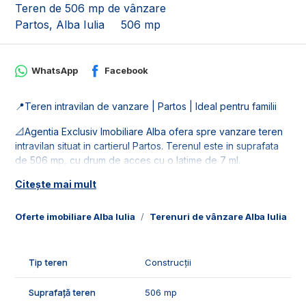
Teren de 506 mp de vânzare
Partos, Alba Iulia
506 mp
WhatsApp
Facebook
📍Teren intravilan de vanzare | Partos | Ideal pentru familii
📐Agentia Exclusiv Imobiliare Alba ofera spre vanzare teren
intravilan situat in cartierul Partos. Terenul este in suprafata
de 506 mp, cu drum de acces cu o latime de 7 ml.
Citește mai mult
🚰Terenul dispune de retele de utilitati: apa si curent.
🤝Recomandam aceasta proprietate pentru constructia unei
Oferte imobiliare Alba Iulia
Terenuri de vânzare Alba Iulia
T
case individuale.
📞Pentru mai multe detalii sau pentru programarea unei
Tip teren
Construcții
vizionari, suntem disponibili pentru dumneavostra, Echipa
Exclusiv Imobiliare Alba!
Suprafață teren
506 mp
ID Exclusiv - 2779998