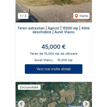
1
/
3
Harta
Teren extravilan | Agricol | 15000 mp | 40ml
deschidere | Aurel Vlaicu
45,000 €
Teren de 15,000 mp de vânzare
Aurel Vlaicu
15,000 mp
Vezi mai multe detalii
Exclusivitate
Previous
Next