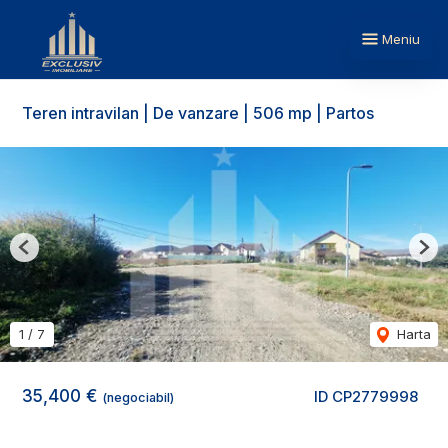
Meniu
Teren intravilan | De vanzare | 506 mp | Partos
Previous
Nex
1
/
7
Harta
35,400 €
ID CP2779998
(negociabil)