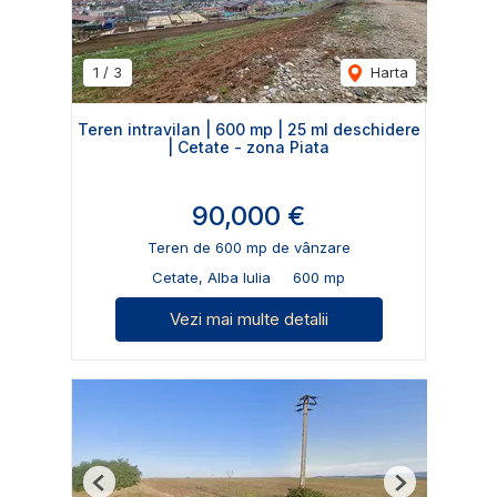
1
/
3
Harta
Teren intravilan | 600 mp | 25 ml deschidere
| Cetate - zona Piata
90,000 €
Teren de 600 mp de vânzare
Cetate, Alba Iulia
600 mp
Vezi mai multe detalii
Previous
Next