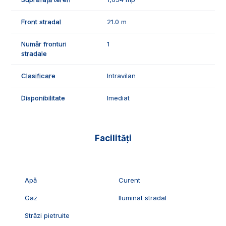
ID Exclusiv - 3122656
Front stradal
21.0 m
Număr fronturi
1
stradale
Clasificare
Intravilan
Disponibilitate
Imediat
Facilități
Apă
Curent
Gaz
Iluminat stradal
Străzi pietruite