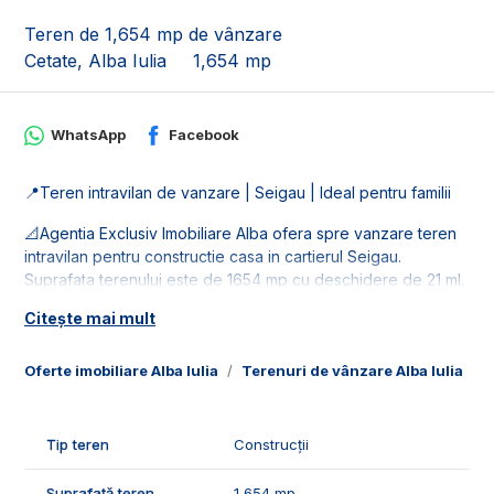
Teren de 1,654 mp de vânzare
Cetate, Alba Iulia
1,654 mp
WhatsApp
Facebook
📍Teren intravilan de vanzare | Seigau | Ideal pentru familii
📐Agentia Exclusiv Imobiliare Alba ofera spre vanzare teren
intravilan pentru constructie casa in cartierul Seigau.
Suprafata terenului este de 1654 mp cu deschidere de 21 ml.
Citește mai mult
🚰Terenul dispune de retele de utilitati in apropiere.
🤝Recomandam acest teren pentru familiile care vor o
Oferte imobiliare Alba Iulia
Terenuri de vânzare Alba Iulia
T
parcela generoasa intr-o zona rezidentiala in dezvoltare.
📞Pentru mai multe detalii sau pentru programarea unei
Tip teren
Construcții
vizionari, suntem disponibili pentru dumneavostra, Echipa
Exclusiv Imobiliare Alba!
Suprafață teren
1,654 mp