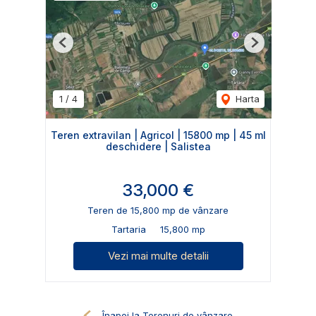
Previous
Next
1
/
4
Harta
Teren extravilan | Agricol | 15800 mp | 45 ml
deschidere | Salistea
33,000 €
Teren de 15,800 mp de vânzare
Tartaria
15,800 mp
Vezi mai multe detalii
Înapoi la Terenuri de vânzare