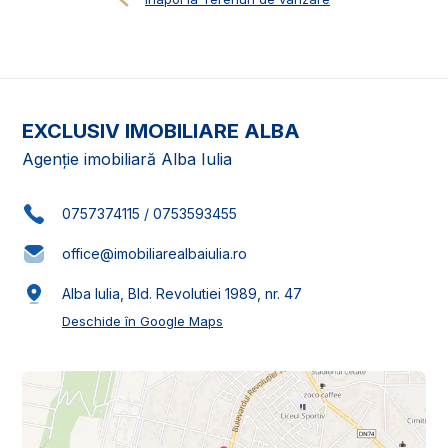
EXCLUSIV IMOBILIARE ALBA
Agenție imobiliară Alba Iulia
0757374115
/
0753593455
office@imobiliarealbaiulia.ro
Alba Iulia, Bld. Revolutiei 1989, nr. 47
Deschide în Google Maps