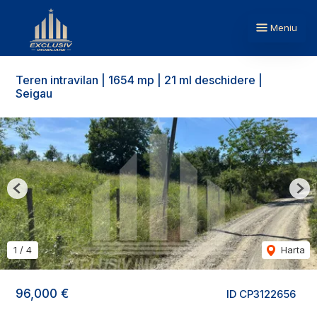
Meniu
Teren intravilan | 1654 mp | 21 ml deschidere |
Seigau
Previous
Nex
1
/
4
Harta
96,000 €
ID CP3122656