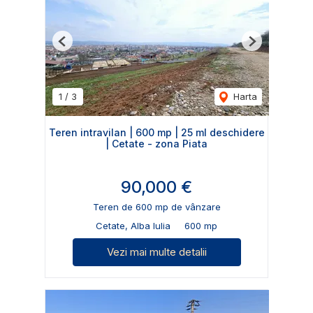
Previous
Next
1
/
3
Harta
Teren intravilan | 600 mp | 25 ml deschidere
| Cetate - zona Piata
90,000 €
Teren de 600 mp de vânzare
Cetate, Alba Iulia
600 mp
Vezi mai multe detalii