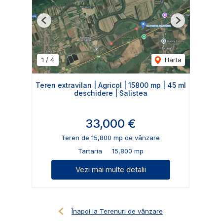
Previous
Next
1
/
4
Harta
Teren extravilan | Agricol | 15800 mp | 45 ml
deschidere | Salistea
33,000 €
Teren de 15,800 mp de vânzare
Tartaria
15,800 mp
Vezi mai multe detalii
Înapoi la Terenuri de vânzare