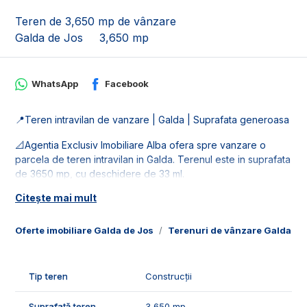
Teren de 3,650 mp de vânzare
Galda de Jos
3,650 mp
WhatsApp
Facebook
📍Teren intravilan de vanzare | Galda | Suprafata generoasa
📐Agentia Exclusiv Imobiliare Alba ofera spre vanzare o
parcela de teren intravilan in Galda. Terenul este in suprafata
de 3650 mp, cu deschidere de 33 ml.
Citește mai mult
🚰Dispune de retelele de utilitati: apa, gaz si curent.
🤝Recomandam acest teren pentru clientii care doresc o
Oferte imobiliare Galda de Jos
Terenuri de vânzare Galda de
parcela generoasa in Galda la asfalt.
📞Pentru mai multe detalii sau pentru programarea unei
Tip teren
Construcții
vizionari, suntem disponibili pentru dumneavostra, Echipa
Exclusiv Imobiliare Alba!
Suprafață teren
3,650 mp