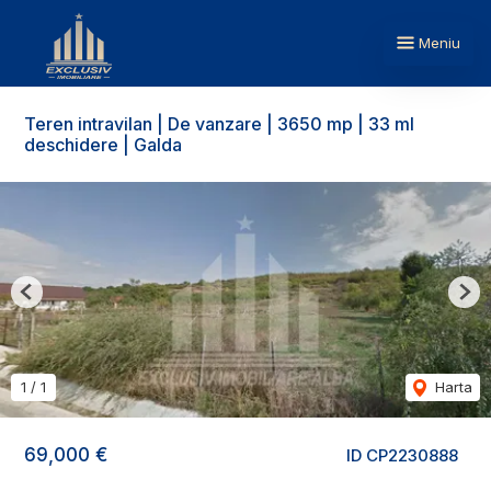
Meniu
Teren intravilan | De vanzare | 3650 mp | 33 ml
deschidere | Galda
Previous
Nex
1
/
1
Harta
69,000 €
ID CP2230888