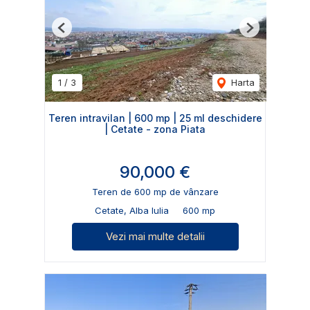
Previous
Next
1
/
3
Harta
Teren intravilan | 600 mp | 25 ml deschidere
| Cetate - zona Piata
90,000 €
Teren de 600 mp de vânzare
Cetate, Alba Iulia
600 mp
Vezi mai multe detalii