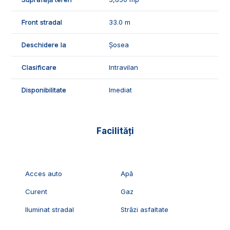
ID Exclusiv - 2230888
Front stradal
33.0 m
Deschidere la
Șosea
Clasificare
Intravilan
Disponibilitate
Imediat
Facilități
Acces auto
Apă
Curent
Gaz
Iluminat stradal
Străzi asfaltate