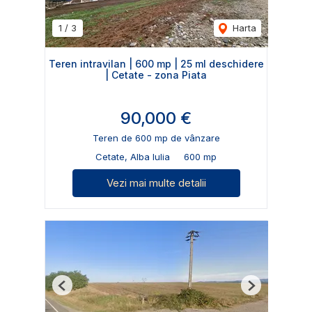
1
/
3
Harta
Teren intravilan | 600 mp | 25 ml deschidere
| Cetate - zona Piata
90,000 €
Teren de 600 mp de vânzare
Cetate, Alba Iulia
600 mp
Vezi mai multe detalii
Previous
Next