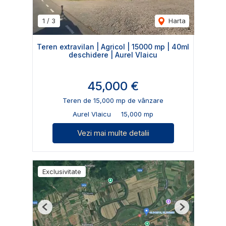
1
/
3
Harta
Teren extravilan | Agricol | 15000 mp | 40ml
deschidere | Aurel Vlaicu
45,000 €
Teren de 15,000 mp de vânzare
Aurel Vlaicu
15,000 mp
Vezi mai multe detalii
Exclusivitate
Previous
Next