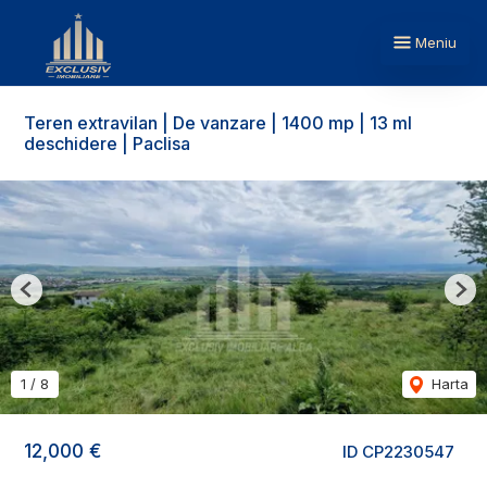
Meniu
Teren extravilan | De vanzare | 1400 mp | 13 ml
deschidere | Paclisa
Previous
Nex
1
/
8
Harta
12,000 €
ID CP2230547