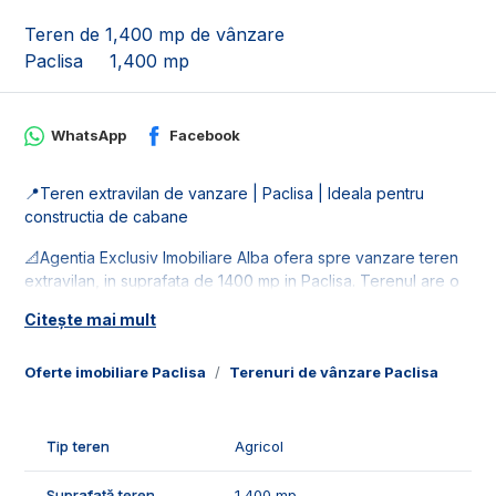
Teren de 1,400 mp de vânzare
Paclisa
1,400 mp
WhatsApp
Facebook
📍Teren extravilan de vanzare | Paclisa | Ideala pentru
constructia de cabane
📐Agentia Exclusiv Imobiliare Alba ofera spre vanzare teren
extravilan, in suprafata de 1400 mp in Paclisa. Terenul are o
deschidere de 13 ml.
Citește mai mult
🚰Parcela dispune de retele de utilitati in zona.
Oferte imobiliare Paclisa
Terenuri de vânzare Paclisa
🤝Recomandam acest teren pentru ca este pretabil pentru
constructia de cabane.
Tip teren
Agricol
📞Pentru mai multe detalii sau pentru programarea unei
vizionari, suntem disponibili pentru dumneavostra, Echipa
Suprafață teren
1,400 mp