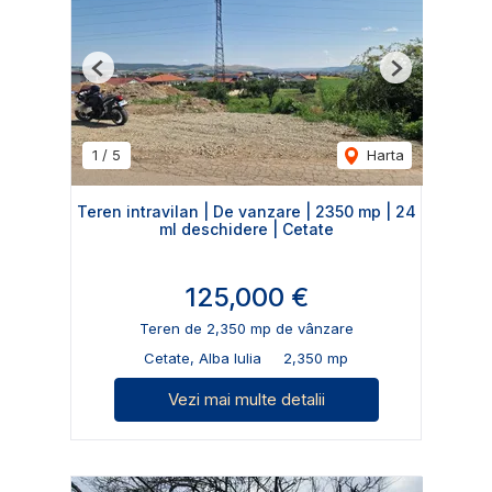
Previous
Next
1
/
5
Harta
Teren intravilan | De vanzare | 2350 mp | 24
ml deschidere | Cetate
125,000 €
Teren de 2,350 mp de vânzare
Cetate, Alba Iulia
2,350 mp
Vezi mai multe detalii