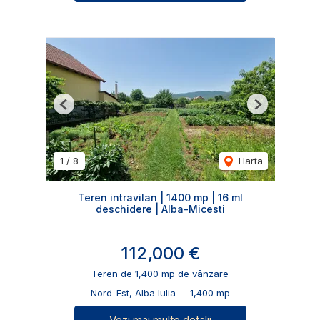
Previous
Next
1
/
8
Harta
Teren intravilan | 1400 mp | 16 ml
deschidere | Alba-Micesti
112,000 €
Teren de 1,400 mp de vânzare
Nord-Est, Alba Iulia
1,400 mp
Vezi mai multe detalii