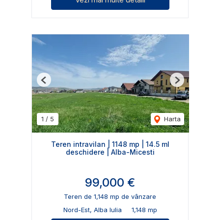
Previous
Next
1
/
5
Harta
Teren intravilan | 1148 mp | 14.5 ml
deschidere | Alba-Micesti
99,000 €
Teren de 1,148 mp de vânzare
Nord-Est, Alba Iulia
1,148 mp