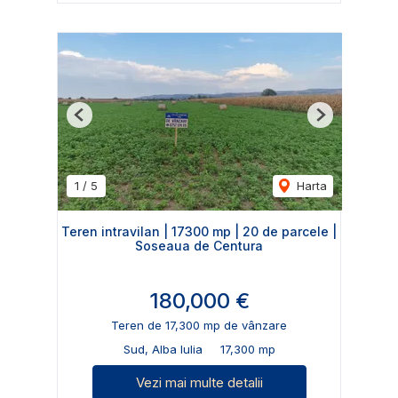
Previous
Next
1
/
5
Harta
Teren intravilan | 17300 mp | 20 de parcele |
Soseaua de Centura
180,000 €
Teren de 17,300 mp de vânzare
Sud, Alba Iulia
17,300 mp
Vezi mai multe detalii