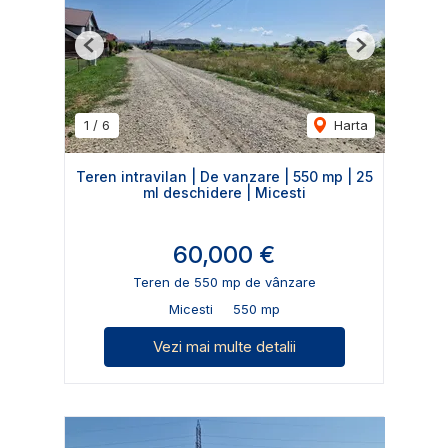
Previous
Next
1
/
6
Harta
Teren intravilan | De vanzare | 550 mp | 25
ml deschidere | Micesti
60,000 €
Teren de 550 mp de vânzare
Micesti
550 mp
Vezi mai multe detalii