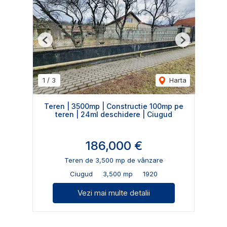
Previous
Next
1
/
3
Harta
Teren | 3500mp | Constructie 100mp pe
teren | 24ml deschidere | Ciugud
186,000 €
Teren de 3,500 mp de vânzare
Ciugud
3,500 mp
1920
Vezi mai multe detalii