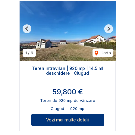
Previous
Next
1
/
6
Harta
Teren intravilan | 920 mp | 14.5 ml
deschidere | Ciugud
59,800 €
Teren de 920 mp de vânzare
Ciugud
920 mp
Vezi mai multe detalii