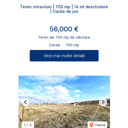
Teren intravilan | 700 mp | 14 ml deschidere
| Oarda de jos
56,000 €
Teren de 700 mp de vânzare
Oarda
700 mp
Vezi mai multe detalii
Previous
Next
1
/
3
Harta