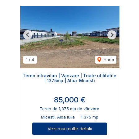
Previous
Next
1
/
4
Harta
Teren intravilan | Vanzare | Toate utilitatile
| 1375mp | Alba-Micesti
85,000 €
Teren de 1,375 mp de vânzare
Micesti, Alba Iulia
1,375 mp
Vezi mai multe detalii