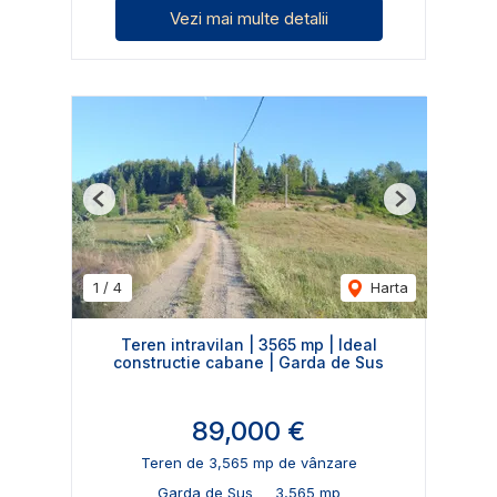
Vezi mai multe detalii
Previous
Next
1
/
4
Harta
Teren intravilan | 3565 mp | Ideal
constructie cabane | Garda de Sus
89,000 €
Teren de 3,565 mp de vânzare
Garda de Sus
3,565 mp