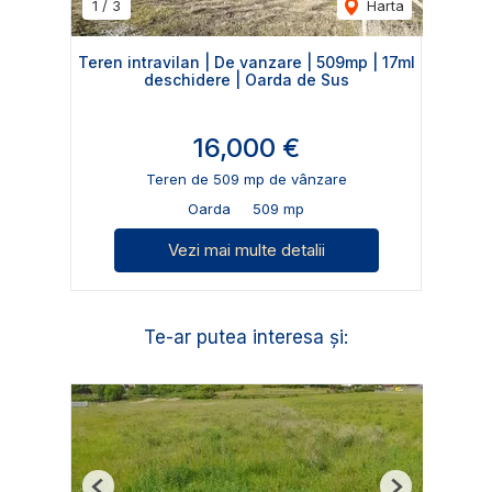
1
/
3
Harta
Teren intravilan | De vanzare | 509mp | 17ml
deschidere | Oarda de Sus
16,000 €
Teren de 509 mp de vânzare
Oarda
509 mp
Vezi mai multe detalii
Te-ar putea interesa și: