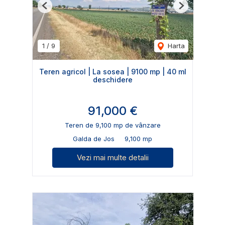
Previous
Next
1
/
9
Harta
Teren agricol | La sosea | 9100 mp | 40 ml
deschidere
91,000 €
Teren de 9,100 mp de vânzare
Galda de Jos
9,100 mp
Vezi mai multe detalii