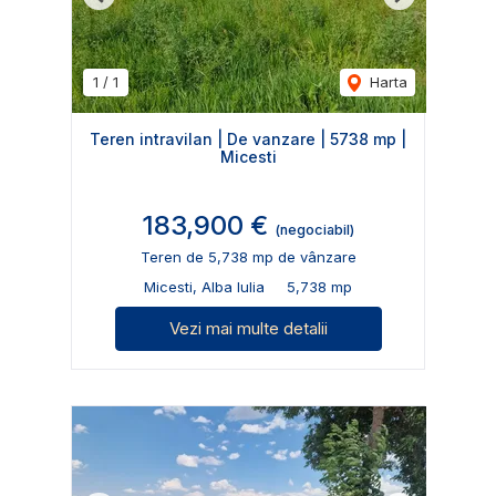
Previous
Next
1
/
1
Harta
Teren intravilan | De vanzare | 5738 mp |
Micesti
183,900 €
(negociabil)
Teren de 5,738 mp de vânzare
Micesti, Alba Iulia
5,738 mp
Vezi mai multe detalii