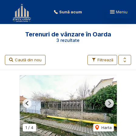
Sună acum
Meniu
Terenuri de vânzare în Oarda
3 rezultate
Caută din nou
Filtrează
Previous
Next
1
/
4
Harta