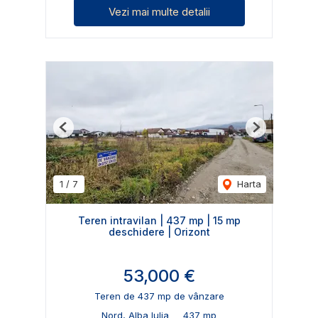
Vezi mai multe detalii
Previous
Next
1
/
7
Harta
Teren intravilan | 437 mp | 15 mp
deschidere | Orizont
53,000 €
Teren de 437 mp de vânzare
Nord, Alba Iulia
437 mp