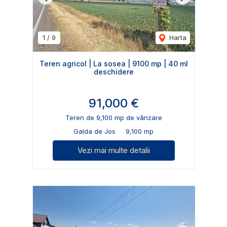
Previous
Next
1
/
9
Harta
Teren agricol | La sosea | 9100 mp | 40 ml
deschidere
91,000 €
Teren de 9,100 mp de vânzare
Galda de Jos
9,100 mp
Vezi mai multe detalii