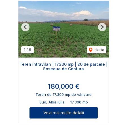
Previous
Next
1
/
5
Harta
Teren intravilan | 17300 mp | 20 de parcele |
Soseaua de Centura
180,000 €
Teren de 17,300 mp de vânzare
Sud, Alba Iulia
17,300 mp
Vezi mai multe detalii