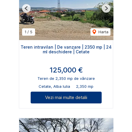
Previous
Next
1
/
5
Harta
Teren intravilan | De vanzare | 2350 mp | 24
ml deschidere | Cetate
125,000 €
Teren de 2,350 mp de vânzare
Cetate, Alba Iulia
2,350 mp
Vezi mai multe detalii