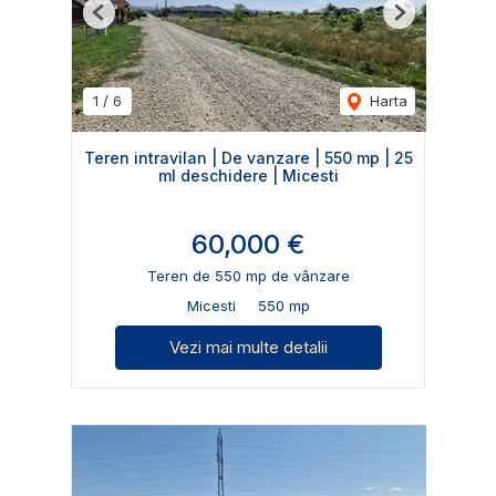
Previous
Next
1
/
6
Harta
Teren intravilan | De vanzare | 550 mp | 25
ml deschidere | Micesti
60,000 €
Teren de 550 mp de vânzare
Micesti
550 mp
Vezi mai multe detalii