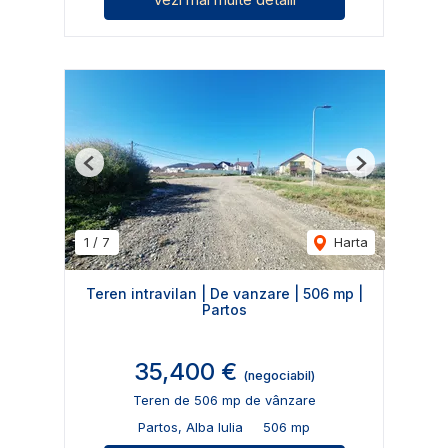
Previous
Next
1
/
7
Harta
Teren intravilan | De vanzare | 506 mp |
Partos
35,400 €
(negociabil)
Teren de 506 mp de vânzare
Partos, Alba Iulia
506 mp