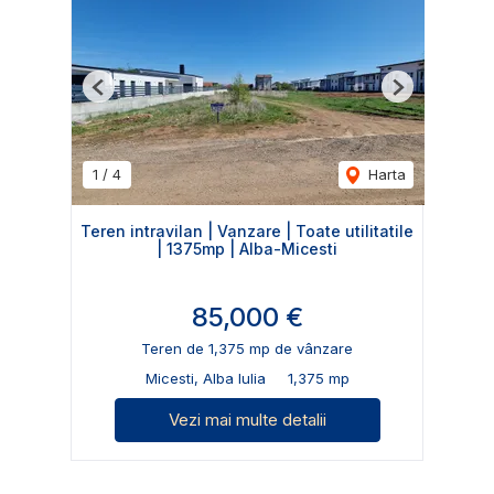
Previous
Next
1
/
4
Harta
Teren intravilan | Vanzare | Toate utilitatile
| 1375mp | Alba-Micesti
85,000 €
Teren de 1,375 mp de vânzare
Micesti, Alba Iulia
1,375 mp
Vezi mai multe detalii