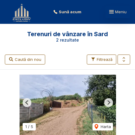
Sună acum
Meniu
Terenuri de vânzare în Sard
2 rezultate
Caută din nou
Filtrează
Previous
Next
1
/
5
Harta