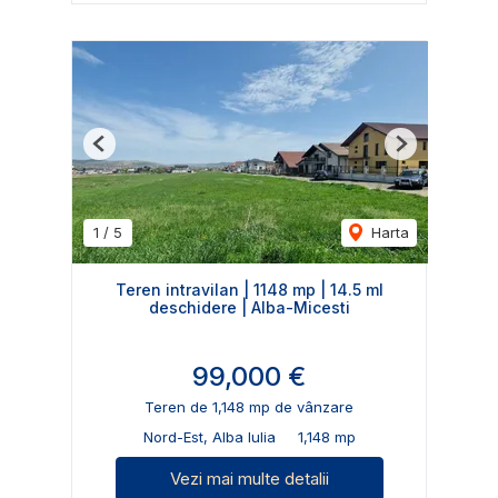
Previous
Next
1
/
5
Harta
Teren intravilan | 1148 mp | 14.5 ml
deschidere | Alba-Micesti
99,000 €
Teren de 1,148 mp de vânzare
Nord-Est, Alba Iulia
1,148 mp
Vezi mai multe detalii