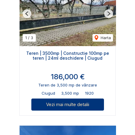
Previous
Next
1
/
3
Harta
Teren | 3500mp | Constructie 100mp pe
teren | 24ml deschidere | Ciugud
186,000 €
Teren de 3,500 mp de vânzare
Ciugud
3,500 mp
1920
Vezi mai multe detalii