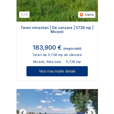
1
/
1
Harta
Teren intravilan | De vanzare | 5738 mp |
Micesti
183,900 €
(negociabil)
Teren de 5,738 mp de vânzare
Micesti, Alba Iulia
5,738 mp
Vezi mai multe detalii