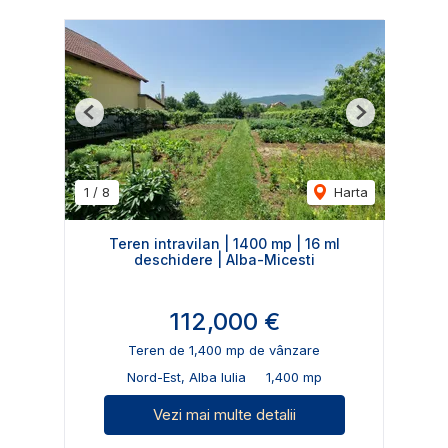
Previous
Next
1
/
8
Harta
Teren intravilan | 1400 mp | 16 ml
deschidere | Alba-Micesti
112,000 €
Teren de 1,400 mp de vânzare
Nord-Est, Alba Iulia
1,400 mp
Vezi mai multe detalii