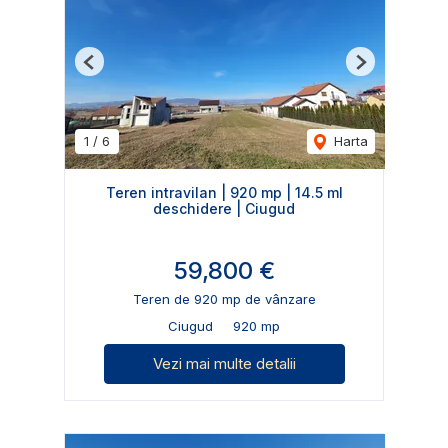
Previous
Next
1
/
6
Harta
Teren intravilan | 920 mp | 14.5 ml
deschidere | Ciugud
59,800 €
Teren de 920 mp de vânzare
Ciugud
920 mp
Vezi mai multe detalii