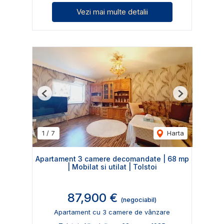
Vezi mai multe detalii
Previous
Next
1
/
7
Harta
Apartament 3 camere decomandate | 68 mp
| Mobilat si utilat | Tolstoi
87,900 €
(negociabil)
Apartament cu 3 camere de vânzare