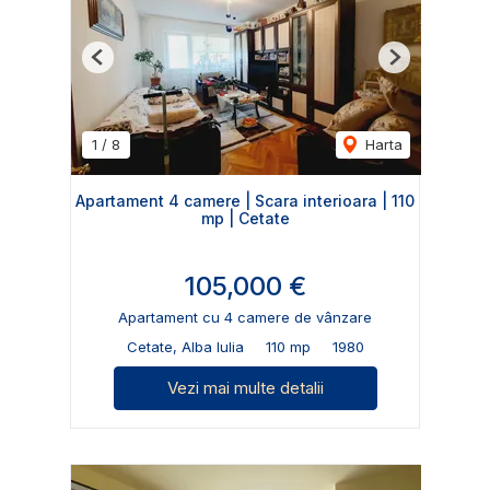
Previous
Next
1
/
8
Harta
Apartament 4 camere | Scara interioara | 110
mp | Cetate
105,000 €
Apartament cu 4 camere de vânzare
Cetate, Alba Iulia
110 mp
1980
Vezi mai multe detalii