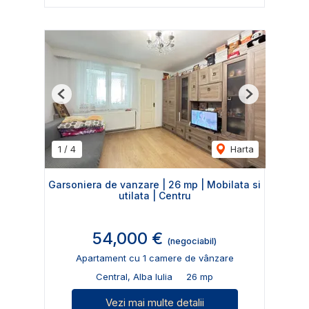
Previous
Next
1
/
4
Harta
Garsoniera de vanzare | 26 mp | Mobilata si
utilata | Centru
54,000 €
(negociabil)
Apartament cu 1 camere de vânzare
Central, Alba Iulia
26 mp
Vezi mai multe detalii