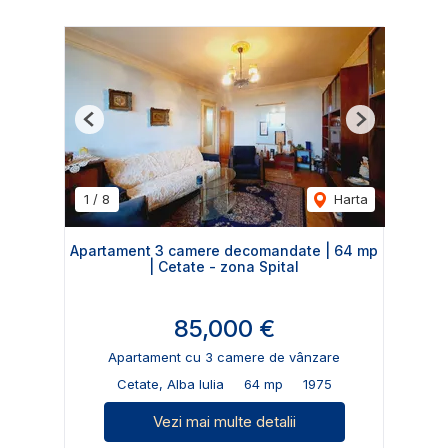
Previous
Next
1
/
8
Harta
Apartament 3 camere decomandate | 64 mp
| Cetate - zona Spital
85,000 €
Apartament cu 3 camere de vânzare
Cetate, Alba Iulia
64 mp
1975
Vezi mai multe detalii