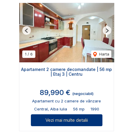
Previous
Next
1
/
6
Harta
Apartament 2 camere decomandate | 56 mp
| Etaj 3 | Centru
89,990 €
(negociabil)
Apartament cu 2 camere de vânzare
Central, Alba Iulia
56 mp
1990
Vezi mai multe detalii