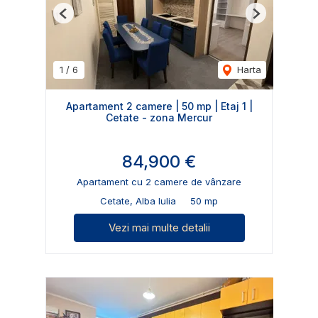
Previous
Next
1
/
6
Harta
Apartament 2 camere | 50 mp | Etaj 1 |
Cetate - zona Mercur
84,900 €
Apartament cu 2 camere de vânzare
Cetate, Alba Iulia
50 mp
Vezi mai multe detalii