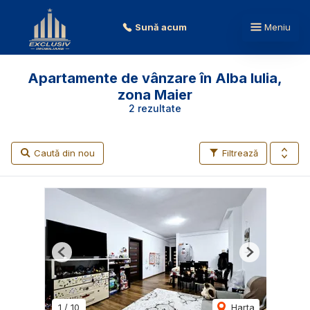
Sună acum
Meniu
Apartamente de vânzare în Alba Iulia,
zona Maier
2 rezultate
Caută din nou
Filtrează
Previous
Next
1
/
10
Harta