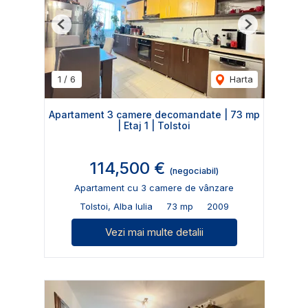
Previous
Next
1
/
6
Harta
Apartament 3 camere decomandate | 73 mp
| Etaj 1 | Tolstoi
114,500 €
(negociabil)
Apartament cu 3 camere de vânzare
Tolstoi, Alba Iulia
73 mp
2009
Vezi mai multe detalii