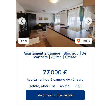
Previous
Next
1
/
6
Harta
Apartament 2 camere | Bloc nou | De
vanzare | 45 mp | Cetate
77,000 €
Apartament cu 2 camere de vânzare
Cetate, Alba Iulia
45 mp
2010
Vezi mai multe detalii