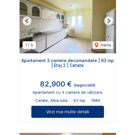
Previous
Next
1
/
6
Harta
Apartament 3 camere decomandate | 63 mp
| Etaj 2 | Cetate
82,900 €
(negociabil)
Apartament cu 3 camere de vânzare
Cetate, Alba Iulia
63 mp
1984
Vezi mai multe detalii