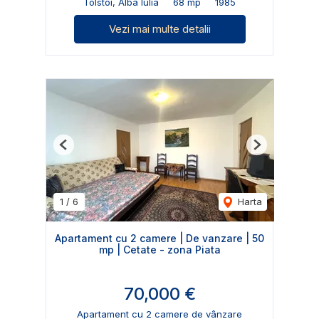
Tolstoi, Alba Iulia
68 mp
1985
Vezi mai multe detalii
Previous
Next
1
/
6
Harta
Apartament cu 2 camere | De vanzare | 50
mp | Cetate - zona Piata
70,000 €
Apartament cu 2 camere de vânzare