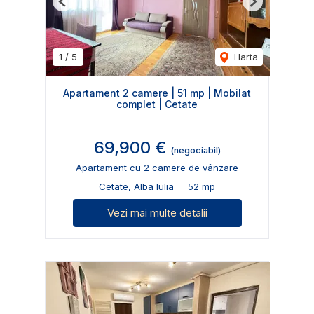
Previous
Next
1
/
5
Harta
Apartament 2 camere | 51 mp | Mobilat
complet | Cetate
69,900 €
(negociabil)
Apartament cu 2 camere de vânzare
Cetate, Alba Iulia
52 mp
Vezi mai multe detalii