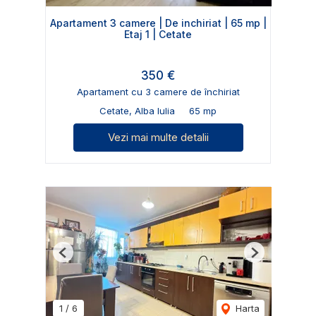
Apartament 3 camere | De inchiriat | 65 mp |
Etaj 1 | Cetate
350 €
Apartament cu 3 camere de închiriat
Cetate, Alba Iulia
65 mp
Vezi mai multe detalii
Previous
Next
1
/
6
Harta