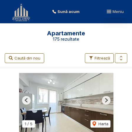
Sună acum
Meniu
Apartamente
175 rezultate
Caută din nou
Filtrează
Previous
Next
1
/
5
Harta