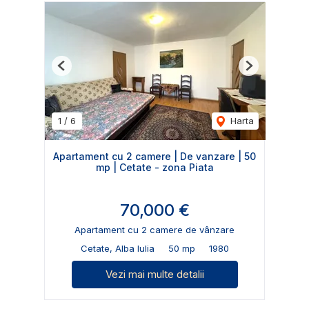
Previous
Next
1
/
6
Harta
Apartament cu 2 camere | De vanzare | 50
mp | Cetate - zona Piata
70,000 €
Apartament cu 2 camere de vânzare
Cetate, Alba Iulia
50 mp
1980
Vezi mai multe detalii