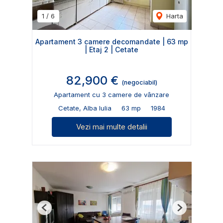
1
/
6
Harta
Apartament 3 camere decomandate | 63 mp
| Etaj 2 | Cetate
82,900 €
(negociabil)
Apartament cu 3 camere de vânzare
Cetate, Alba Iulia
63 mp
1984
Vezi mai multe detalii
Previous
Next