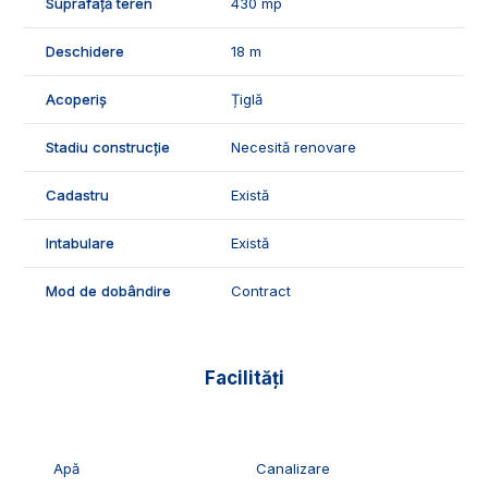
Suprafață teren
430 mp
Deschidere
18 m
Acoperiș
Țiglă
Stadiu construcție
Necesită renovare
Cadastru
Există
Intabulare
Există
Mod de dobândire
Contract
Facilități
Apă
Canalizare