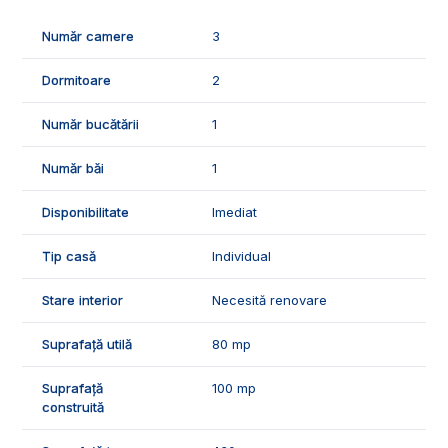
In curte mai este o anexa de aproximativ 50 mp.
Număr camere
3
Dispune de toate utilitatile: apa, gaz, curent si canalizare.
Dormitoare
2
Pentru mai multe detalii sau pentru programarea unei
vizionari, suntem disponibili pentru dumneavostra, Echipa
Număr bucătării
1
Exclusiv Imobiliare Alba!
Număr băi
1
Disponibilitate
Imediat
Tip casă
Individual
Stare interior
Necesită renovare
Suprafață utilă
80 mp
Suprafață
100 mp
construită