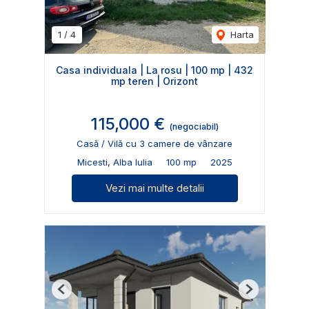
1
/
4
Harta
Casa individuala | La rosu | 100 mp | 432
mp teren | Orizont
115,000 €
(negociabil)
Casă / Vilă cu 3 camere de vânzare
Micesti, Alba Iulia
100 mp
2025
Vezi mai multe detalii
Previous
Next