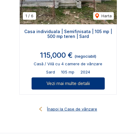
1
/
6
Harta
Casa individuala | Semifinisata | 105 mp |
500 mp teren | Sard
115,000 €
(negociabil)
Casă / Vilă cu 4 camere de vânzare
Sard
105 mp
2024
Vezi mai multe detalii
Înapoi la Case de vânzare