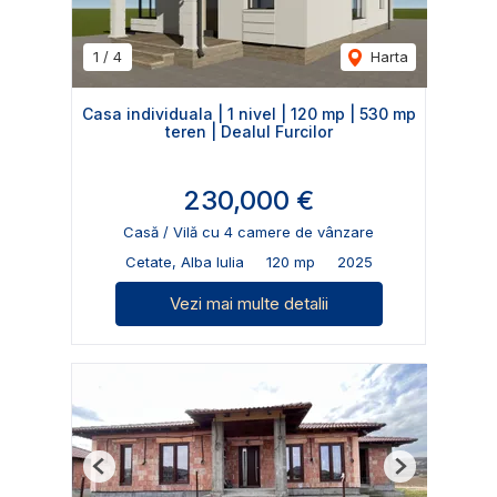
1
/
4
Harta
Casa individuala | 1 nivel | 120 mp | 530 mp
teren | Dealul Furcilor
230,000 €
Casă / Vilă cu 4 camere de vânzare
Cetate, Alba Iulia
120 mp
2025
Vezi mai multe detalii
Previous
Next