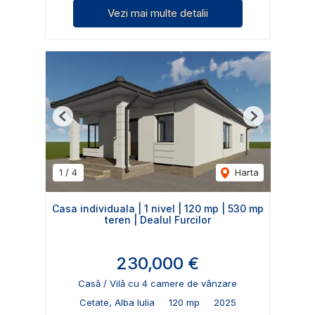
Vezi mai multe detalii
Previous
Next
1
/
4
Harta
Casa individuala | 1 nivel | 120 mp | 530 mp
teren | Dealul Furcilor
230,000 €
Casă / Vilă cu 4 camere de vânzare
Cetate, Alba Iulia
120 mp
2025