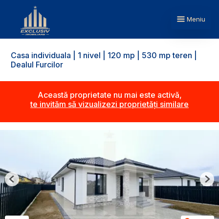
Meniu
Casa individuala | 1 nivel | 120 mp | 530 mp teren |
Dealul Furcilor
Această proprietate nu mai este activă,
te invităm să vizualizezi proprietăți similare
Previous
Nex