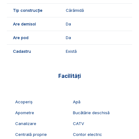
Tip construcție
Cărămidă
Are demisol
Da
Are pod
Da
Cadastru
Există
Facilități
Acoperiș
Apă
Apometre
Bucătărie deschisă
Canalizare
CATV
Centrală proprie
Contor electric