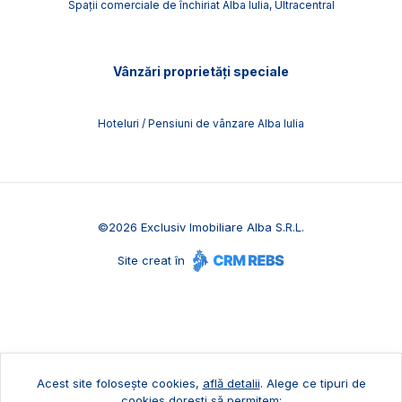
Spații comerciale de închiriat Alba Iulia, Ultracentral
Vânzări proprietăți speciale
Hoteluri / Pensiuni de vânzare Alba Iulia
©
2026
Exclusiv Imobiliare Alba S.R.L.
Site creat în
Acest site folosește cookies,
află detalii
.
Alege ce tipuri de
cookies dorești să permitem: