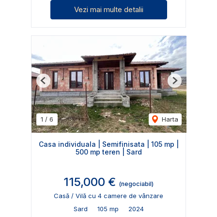
Vezi mai multe detalii
Previous
Next
1
/
6
Harta
Casa individuala | Semifinisata | 105 mp |
500 mp teren | Sard
115,000 €
(negociabil)
Casă / Vilă cu 4 camere de vânzare
Sard
105 mp
2024