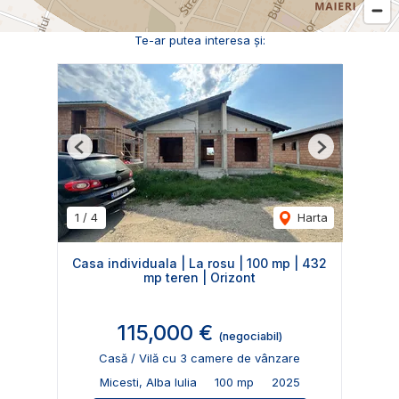
Te-ar putea interesa și:
Previous
Next
1
/
4
Harta
Casa individuala | La rosu | 100 mp | 432
mp teren | Orizont
115,000 €
(negociabil)
Casă / Vilă cu 3 camere de vânzare
Micesti, Alba Iulia
100 mp
2025