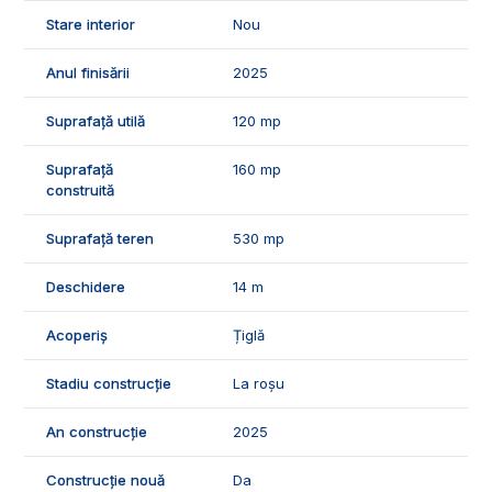
- parchet laminat;
- usa interioare celulare.
Stare interior
Nou
🤝Recomandam aceasta proprietate unei familii care are
Anul finisării
2025
nevoie de o locuinta noua pe 1 nivel intr-un cartier de case
noi.
Suprafață utilă
120 mp
📞Pentru mai multe detalii sau pentru programarea unei
Suprafață
160 mp
vizionari, suntem disponibili pentru dumneavostra, Echipa
construită
Exclusiv Imobiliare Alba!
ID Exclusiv - 2459756
Suprafață teren
530 mp
Deschidere
14 m
Acoperiș
Țiglă
Stadiu construcție
La roșu
An construcție
2025
Construcție nouă
Da