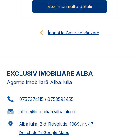
Vezi mai multe detalii
Înapoi la Case de vânzare
EXCLUSIV IMOBILIARE ALBA
Agenție imobiliară Alba Iulia
0757374115
/
0753593455
office@imobiliarealbaiulia.ro
Alba Iulia, Bld. Revolutiei 1989, nr. 47
Deschide în Google Maps