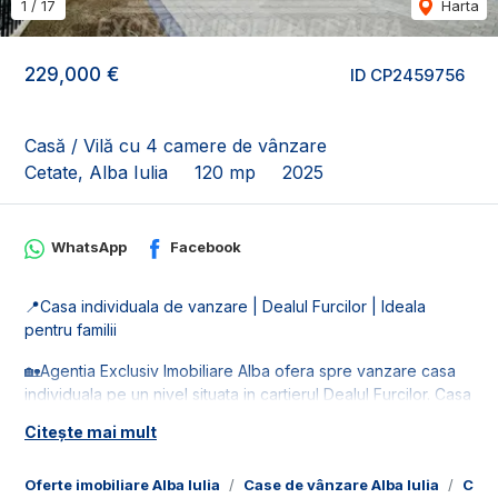
1
/
17
Harta
229,000 €
ID CP2459756
Casă / Vilă cu 4 camere de vânzare
Cetate, Alba Iulia
120 mp
2025
WhatsApp
Facebook
📍Casa individuala de vanzare | Dealul Furcilor | Ideala
pentru familii
🏡Agentia Exclusiv Imobiliare Alba ofera spre vanzare casa
individuala pe un nivel situata in cartierul Dealul Furcilor. Casa
dispune de teren in suprafata de 530 mp cu deschidere de
Citește mai mult
14 ml.
🚰Dispune de toate retelele de utilitati: apa, gaz, curent si
Oferte imobiliare Alba Iulia
Case de vânzare Alba Iulia
Case