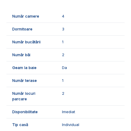
canalizare.
📐Locuinta este in suprafata utila de 120 mp, fiind compusa
Număr camere
4
din:
- 1 living cu bucatarie open space;
Dormitoare
3
- 3 dormitoare;
- 2 bai;
Număr bucătării
1
- 1 hol;
- 1 dressing;
Număr băi
2
- 1 terasa;
- 1 pivnita.
Geam la baie
Da
🌳Curtea imobilului dispune de gard, gazon, pavaj, 2 locuri
de parcare.
Număr terase
1
🌡️Confortul termic va fi asigurat de centrala termica proprie
Număr locuri
2
cu incalzire in pardoseala, geamurile si usile termopan,
parcare
izolatia termica.
Disponibilitate
Imediat
🛠️Casa se vinde nemobilata si utilata, dispune de
urmatoarele finisaje:
Tip casă
Individual
- gresie si faianta;