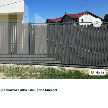
Next
Harta
 de vânzare Alba Iulia, zona Micesti