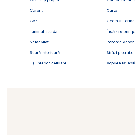
Curent
Curte
Gaz
Geamuri term
Iluminat stradal
Încălzire prin 
Nemobilat
Parcare desch
Scară interioară
Străzi pietruite
Uși interior celulare
Vopsea lavabil