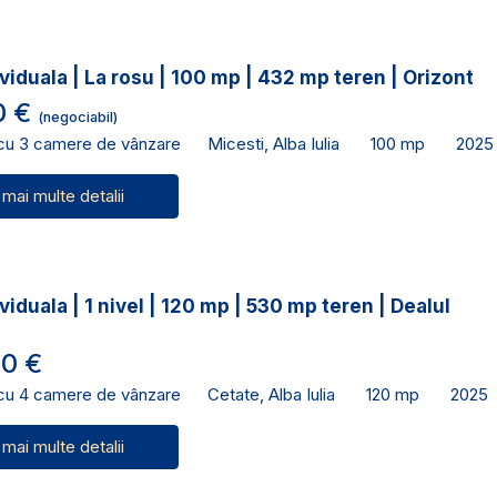
viduala | La rosu | 100 mp | 432 mp teren | Orizont
0 €
(negociabil)
 cu 3 camere de vânzare
Micesti, Alba Iulia
100 mp
2025
 mai multe detalii
viduala | 1 nivel | 120 mp | 530 mp teren | Dealul
0 €
 cu 4 camere de vânzare
Cetate, Alba Iulia
120 mp
2025
 mai multe detalii