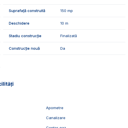
locuinta noua cu etaj, intr-un cartier linistit, in
Suprafață construită
150 mp
comun, gradinite.
Deschidere
10 m
vizionari, suntem disponibili pentru dumneavostra, Echipa
Stadiu construcție
Finalizată
Construcție nouă
Da
ilități
Apometre
Canalizare
c
Contor gaz