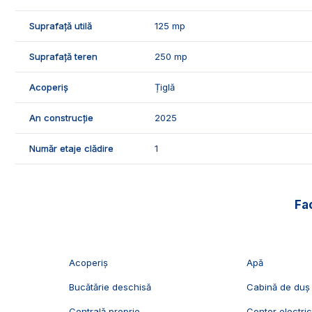
🤝Recomandam aceasta proprietate clientilor care doresc o 
Suprafață utilă
125 mp
apropiere de supermarket-uri, mijloace de transport in 
Suprafață teren
250 mp
📞Pentru mai multe detalii sau pentru programarea unei 
Exclusiv Imobiliare Alba!
Acoperiș
Țiglă
ID Exclusiv - 2727221
An construcție
2025
Număr etaje clădire
1
Fac
Acoperiș
Apă
Bucătărie deschisă
Cabină de duș
Centrală proprie
Contor electri