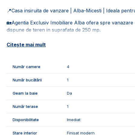
📍Casa insiruita de vanzare | Alba-Micesti | Ideala pentru
🏡Agentia Exclusiv Imobiliare Alba ofera spre vanazare ca
dispune de teren in suprafata de 250 mp.
🚰Este racordata la toate retelele de utilitati: apa, gaz, c
Citește mai mult
📐Locuinta este in suprafata utila de 125 mp, fiind compu
- parter: living open space cu bucatarie, 1 camara, 1 baie
Număr camere
4
- etaj: 3 dormitoare, 1 baie, 1 hol, 1 balcon, 1 dressing.
🌳Curtea imobilului dispune de pavaj, gard, gazon, 1 loc
Număr bucătării
1
🌡️Confortul termic este asigurat de centrala termica pro
Geam la baie
Da
izolatia termica, panouri fotovoltaice de 5 KW.
Număr terase
1
🛠️Casa se vinde nemobilata si utilata, dispune de urmatoa
- parchet laminat;
Disponibilitate
Imediat
- usi interioare celulare;
- gresie si faianta.
Stare interior
Finisat modern