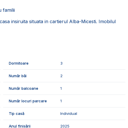
 familii
sa insiruita situata in cartierul Alba-Micesti. Imobilul
urent si canalizare.
sa din:
, 1 hol, 1 terasa;
Dormitoare
3
 de parcare.
Număr băi
2
prie cu incalzire in pardoseala, geamurile si usile termopan,
Număr balcoane
1
Număr locuri parcare
1
rele finisaje:
Tip casă
Individual
Anul finisării
2025