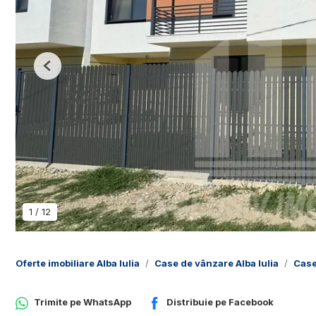
Previous
1
/
12
Oferte imobiliare Alba Iulia
Case de vânzare Alba Iulia
Case
Trimite pe
WhatsApp
Distribuie pe
Facebook