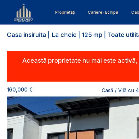
Proprietăți
Cariere · Echipa
Calc
Casa insiruita | La cheie | 125 mp | Toate utilit
Această proprietate nu mai este activă,
160,000 €
Casă / Vilă cu 