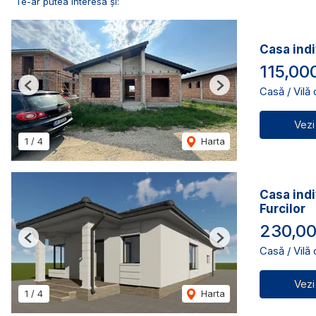
Te-ar putea interesa și:
Casa indi
115,00
Casă / Vilă
Previous
Next
Vezi
1
/
4
Harta
Casa indi
Furcilor
230,00
Previous
Next
Casă / Vilă
Vezi
1
/
4
Harta