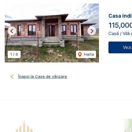
Casa indi
115,00
Casă / Vilă
Previous
Next
Vezi
1
/
6
Harta
Înapoi la Case de vânzare