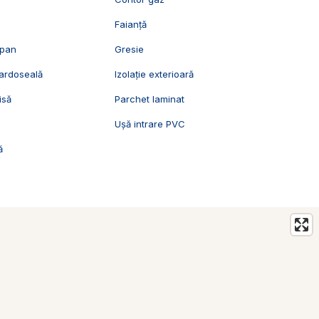
Faianță
opan
Gresie
pardoseală
Izolație exterioară
isă
Parchet laminat
Ușă intrare PVC
ă