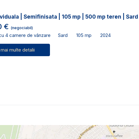
viduala | Semifinisata | 105 mp | 500 mp teren | Sard
0 €
(negociabil)
 cu 4 camere de vânzare
Sard
105 mp
2024
 mai multe detalii