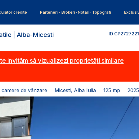
ulator credite
Parteneri - Brokeri · Notari · Topografi
Exclusi
ID CP2727221
atile | Alba-Micesti
te invităm să vizualizezi proprietăți similare
4 camere de vânzare
Micesti, Alba Iulia
125 mp
2025