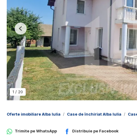
Previous
1
/
20
Oferte imobiliare Alba Iulia
Case de închiriat Alba Iulia
Case
Trimite pe
WhatsApp
Distribuie pe
Facebook