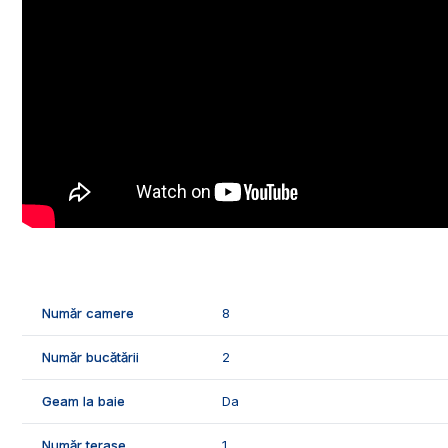
🛠️Casa se inchiriaza mobilata si utilata, dispune de finisa
- gresie si faianta;
- terase marmura alba;
- parchet de lemn masiv;
- mobilier lemn;
- usi interioare lemn.
🤝Recomandam aceasta proprietate atat clientilor care do
frumoasa zona a cartierului Cetate) pentru a locui in conf
doresc sediu firma, clinica sau altele.
📞Pentru mai multe detalii sau pentru programarea unei 
Exclusiv Imobiliare Alba!
Număr camere
8
ID Exclusiv - 2528756
Număr bucătării
2
Geam la baie
Da
Număr terase
1