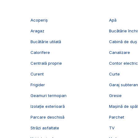
Acoperiș
Apă
Aragaz
Bucătărie închi
Bucătărie utilată
Cabină de duș
Calorifere
Canalizare
Centrală proprie
Contor electri
Curent
Curte
Frigider
Garaj subtera
Geamuri termopan
Gresie
Izolație exterioară
Mașină de spăl
Parcare deschisă
Parchet
Străzi asfaltate
TV