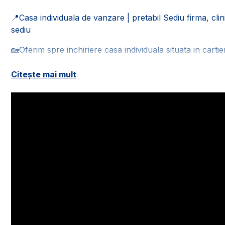
📍Casa individuala de vanzare | pretabil Sediu firma, clinic
sediu
🏡Oferim spre inchiriere casa individuala situata in carti
inchiriaza mobilat si utilat, dispune de teren in suprafa
Citește mai mult
🚰Este racordata la toate retelele de utilitati: apa, gaz, c
📐Casa este in suprafata utila de 320 mp, fiind compusa 
- demisol: 1 hol de acces, 1 garaj, 1 spatiu de depozitar
- parter: 1 hol de acces, 1 bucatarie, 1 living spatios, 1 d
- etaj: 1 hol, 4 dormitoare, 1 baie, 2 balcoane;
- mansarda: 1 hol, 2 dormitoare, 1 bucatarie, 1 baie, 1 ba
🌳In curtea imobilului mai este o anexa, o bucatarie de 
unde sunt plantati pomi fructiferi.
🌡️Confortul termic al locuintei este asigurat de centrala
izolatia termica.