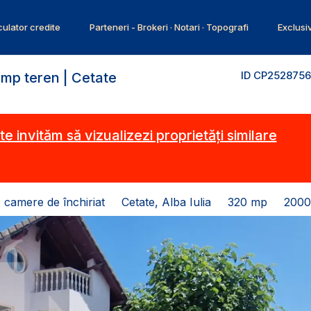
ulator credite
Parteneri - Brokeri · Notari · Topografi
Exclusi
ID CP2528756
0 mp teren | Cetate
te invităm să vizualizezi proprietăți similare
8 camere de închiriat
Cetate, Alba Iulia
320 mp
2000