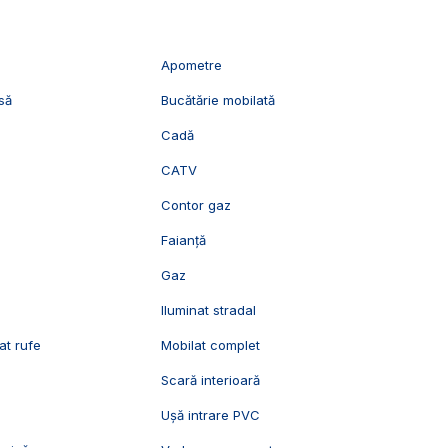
Apometre
să
Bucătărie mobilată
Cadă
CATV
c
Contor gaz
Faianță
n
Gaz
Iluminat stradal
at rufe
Mobilat complet
Scară interioară
Ușă intrare PVC