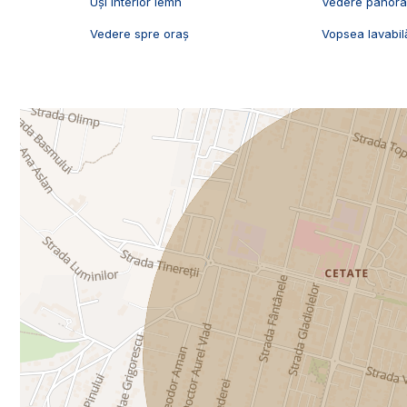
Uși interior lemn
Vedere panor
Vedere spre oraș
Vopsea lavabil