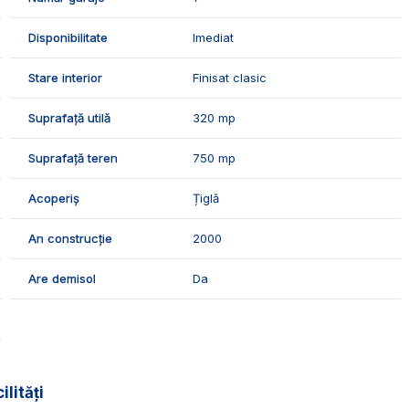
Disponibilitate
Imediat
Stare interior
Finisat clasic
Suprafață utilă
320 mp
Suprafață teren
750 mp
Acoperiș
Țiglă
An construcție
2000
Are demisol
Da
ilități