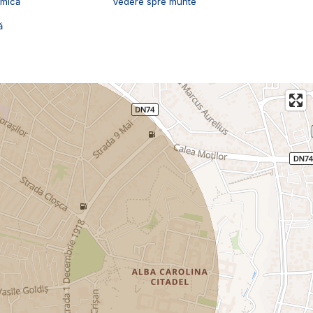
amică
Vedere spre munte
ă