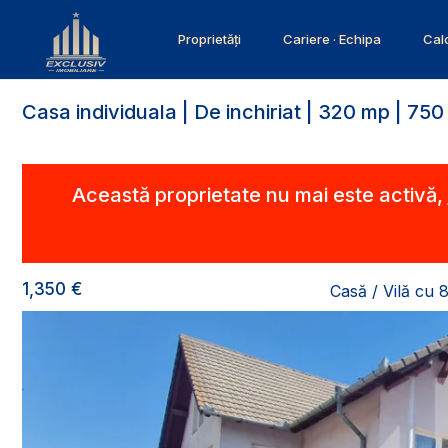
Proprietăți
Cariere · Echipa
Calc
Casa individuala | De inchiriat | 320 mp | 75
Această proprietate nu mai este activă,
1,350 €
Casă / Vilă cu 