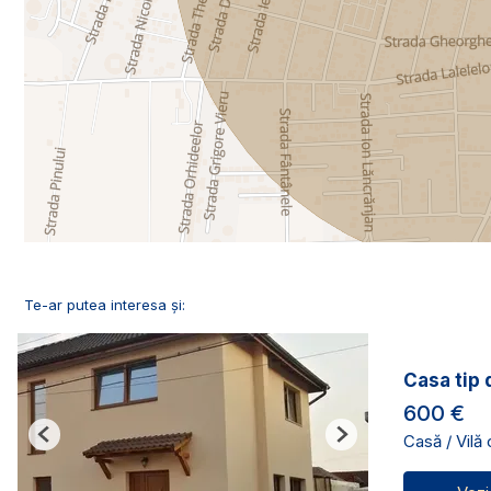
Te-ar putea interesa și:
Casa tip 
600 €
Casă / Vilă
Previous
Next