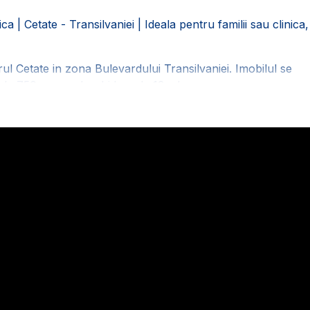
a | Cetate - Transilvaniei | Ideala pentru familii sau clinica,
erul Cetate in zona Bulevardului Transilvaniei. Imobilul se
ta de 750 mp cu deschidere de 13 ml.
urent si canalizare.
din Demisol, Parter, Etaj si Mansarda:
e, 1 bucatarie cu camara, 1 camera tehnica, 1 baie;
ormitor cu baie proprie, 1 baie de serviciu;
lcon si 2 spatii de depozitare (poduri).
vara cu gratar care desparte curtea de gradina din spate
 termica proprie (gaz si lemne), geamurile si usile termopan,