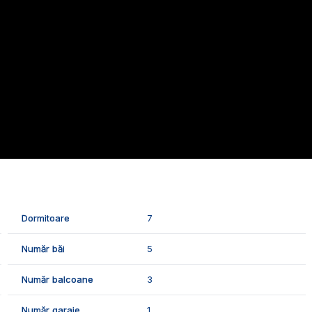
je de buna calitate:
resc o locuinta foarte bine pozitionata (in cea mai
ort deplin impreuna cu familia, cat si clientilor care
vizionari, suntem disponibili pentru dumneavostra, Echipa
Dormitoare
7
Număr băi
5
Număr balcoane
3
Număr garaje
1