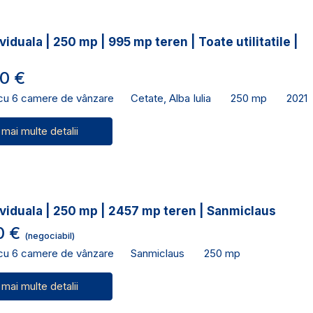
viduala | 250 mp | 995 mp teren | Toate utilitatile |
0 €
 cu 6 camere de vânzare
Cetate, Alba Iulia
250 mp
2021
 mai multe detalii
viduala | 250 mp | 2457 mp teren | Sanmiclaus
0 €
(negociabil)
 cu 6 camere de vânzare
Sanmiclaus
250 mp
 mai multe detalii