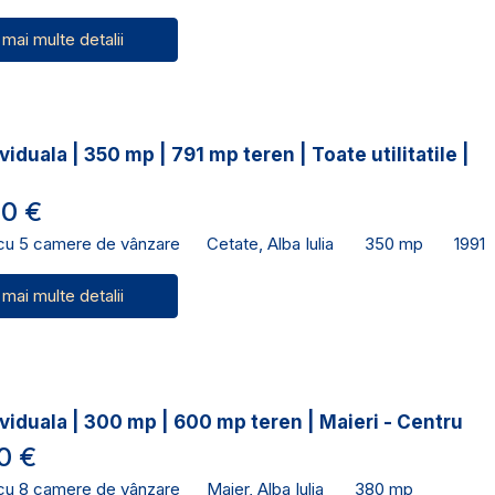
 mai multe detalii
viduala | 350 mp | 791 mp teren | Toate utilitatile |
0 €
 cu 5 camere de vânzare
Cetate, Alba Iulia
350 mp
1991
 mai multe detalii
viduala | 300 mp | 600 mp teren | Maieri - Centru
0 €
 cu 8 camere de vânzare
Maier, Alba Iulia
380 mp