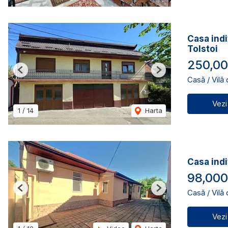
Casa indi
Tolstoi
250,00
Previous
Next
Casă / Vilă
Vezi
1
/
14
Harta
Casa indi
98,00
Casă / Vilă
Previous
Next
Vezi