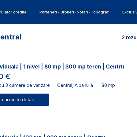
ulator credite
Parteneri - Brokeri · Notari · Topografi
Exclusi
Central
2 rezu
viduala | 1 nivel | 80 mp | 300 mp teren | Centru
0 €
 cu 3 camere de vânzare
Central, Alba Iulia
80 mp
 mai multe detalii