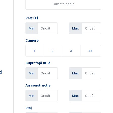
Preț (€)
Min
Max
Camere
1
2
3
4+
Suprafață utilă
d
Min
Max
An construcție
Min
Max
Etaj