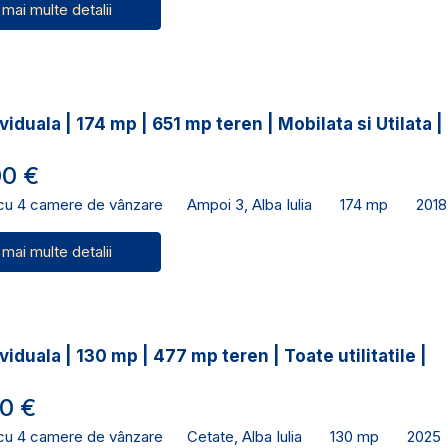
 mai multe detalii
viduala | 174 mp | 651 mp teren | Mobilata si Utilata |
0 €
 cu 4 camere de vânzare
Ampoi 3, Alba Iulia
174 mp
2018
 mai multe detalii
viduala | 130 mp | 477 mp teren | Toate utilitatile |
0 €
 cu 4 camere de vânzare
Cetate, Alba Iulia
130 mp
2025