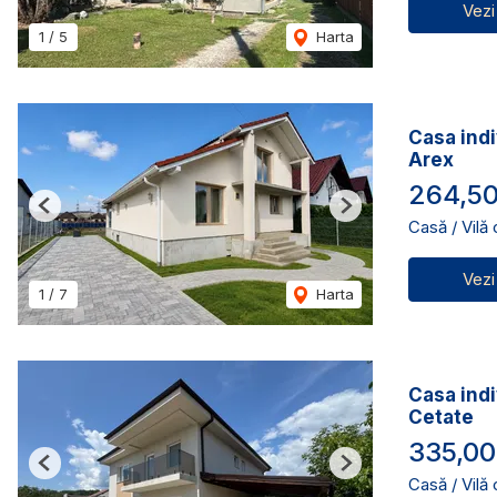
Vezi
1
/
5
Harta
Casa indi
Arex
264,50
Previous
Next
Casă / Vilă
Vezi
1
/
7
Harta
Casa indi
Cetate
335,00
Previous
Next
Casă / Vilă