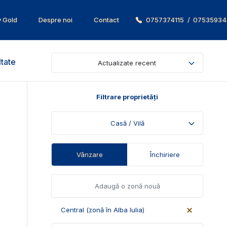
v Gold
Despre noi
Contact
0757374115
/
07535934
ltate
Actualizate recent
Filtrare proprietăți
Casă / Vilă
Vânzare
Închiriere
Central (zonă în Alba Iulia)