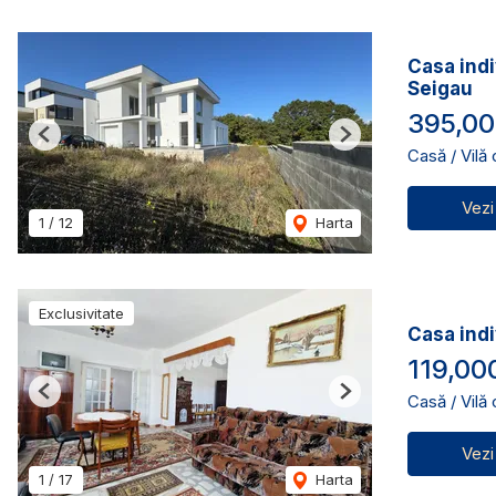
Casa indi
Seigau
395,00
Previous
Next
Casă / Vilă
Vezi
1
/
12
Harta
Exclusivitate
Casa indi
119,00
Casă / Vilă
Previous
Next
Vezi
1
/
17
Harta