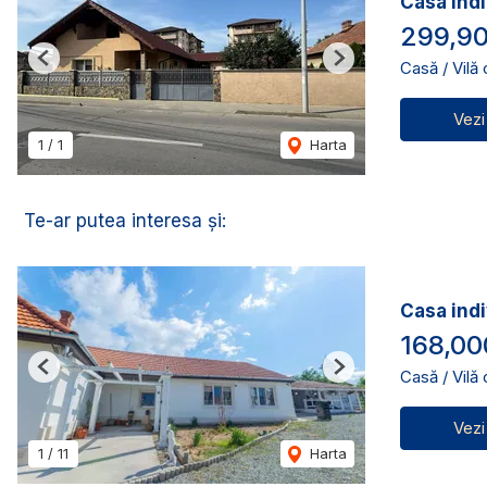
Casa indi
299,9
Casă / Vilă
Previous
Next
Vezi
1
/
1
Harta
Te-ar putea interesa și:
Casa indi
168,00
Casă / Vilă
Previous
Next
Vezi
1
/
11
Harta