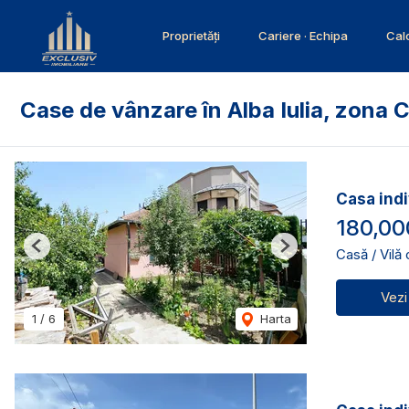
Proprietăți
Cariere · Echipa
Calc
Case de vânzare în Alba Iulia, zona 
Casa indi
180,00
Casă / Vilă
Previous
Next
Vezi
1
/
6
Harta