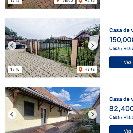
1
/
12
Video
Harta
Casa de v
150,00
Casă / Vilă
Previous
Next
Vezi
1
/
16
Harta
Casa de 
82,400
Casă / Vilă
Previous
Next
Vezi