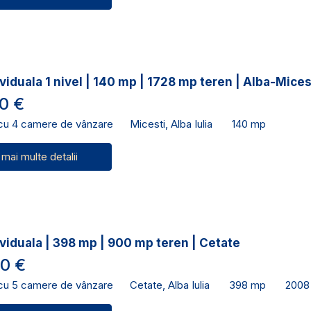
viduala 1 nivel | 140 mp | 1728 mp teren | Alba-Mices
0 €
 cu 4 camere de vânzare
Micesti, Alba Iulia
140 mp
 mai multe detalii
viduala | 398 mp | 900 mp teren | Cetate
0 €
 cu 5 camere de vânzare
Cetate, Alba Iulia
398 mp
2008