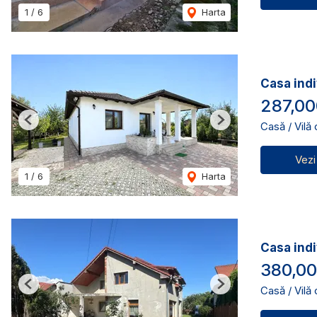
1
/
6
Harta
Casa indi
287,00
Casă / Vilă
Previous
Next
Vezi
1
/
6
Harta
Casa indi
380,00
Casă / Vilă
Previous
Next