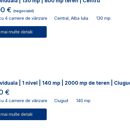
viduala | 130 mp | 800 mp teren | Centru
00 €
(negociabil)
 cu 4 camere de vânzare
Central, Alba Iulia
130 mp
 mai multe detalii
viduala | 1 nivel | 140 mp | 2000 mp de teren | Ciugu
0 €
 cu 4 camere de vânzare
Ciugud
140 mp
 mai multe detalii