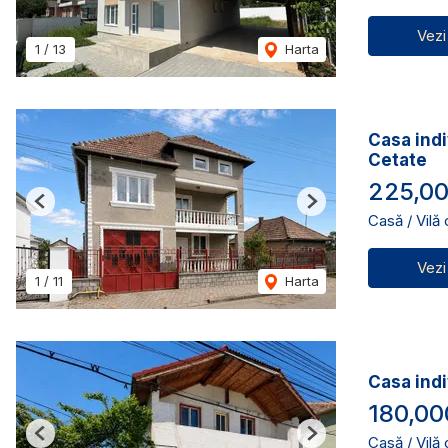
Vezi
1
/
13
Harta
Casa indi
Cetate
225,00
Previous
Next
Casă / Vilă
Vezi
1
/
11
Harta
Casa indi
180,00
Casă / Vilă
Previous
Next