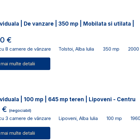
viduala | De vanzare | 350 mp | Mobilata si utilata |
0 €
 cu 8 camere de vânzare
Tolstoi, Alba Iulia
350 mp
2000
 mai multe detalii
viduala | 100 mp | 645 mp teren | Lipoveni - Centru
0 €
(negociabil)
 cu 3 camere de vânzare
Lipoveni, Alba Iulia
100 mp
196
 mai multe detalii