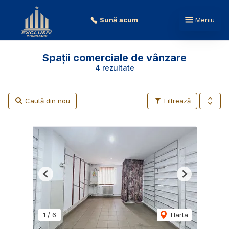
Sună acum
Meniu
Spații comerciale de vânzare
4 rezultate
Caută din nou
Filtrează
Previous
Next
1
/
6
Harta