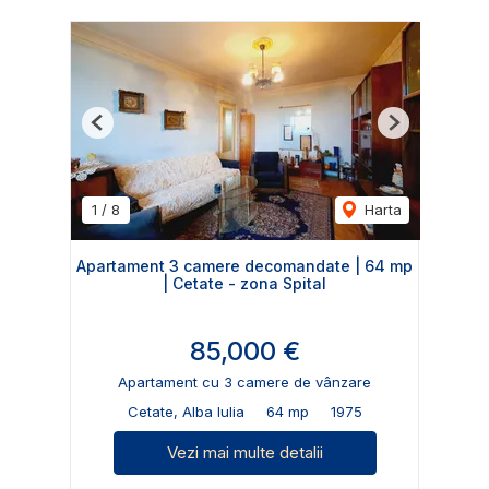
Previous
Next
1
/
8
Harta
Apartament 3 camere decomandate | 64 mp
| Cetate - zona Spital
85,000 €
Apartament cu 3 camere de vânzare
Cetate, Alba Iulia
64 mp
1975
Vezi mai multe detalii