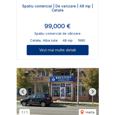
Spatiu comercial | De vanzare | 48 mp |
Cetate
99,000 €
Spațiu comercial de vânzare
Cetate, Alba Iulia
48 mp
1980
Vezi mai multe detalii
Previous
Next
1
/
1
Harta