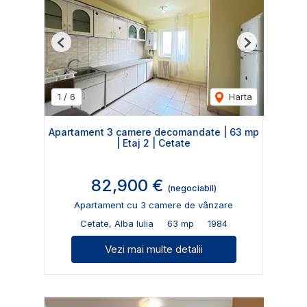
Previous
Next
1
/
6
Harta
Apartament 3 camere decomandate | 63 mp
| Etaj 2 | Cetate
82,900 €
(negociabil)
Apartament cu 3 camere de vânzare
Cetate, Alba Iulia
63 mp
1984
Vezi mai multe detalii