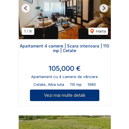
Previous
Next
1
/
8
Harta
Apartament 4 camere | Scara interioara | 110
mp | Cetate
105,000 €
Apartament cu 4 camere de vânzare
Cetate, Alba Iulia
110 mp
1980
Vezi mai multe detalii