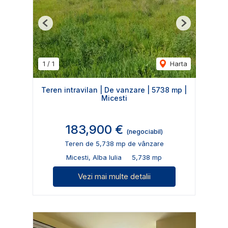
Previous
Next
1
/
1
Harta
Teren intravilan | De vanzare | 5738 mp |
Micesti
183,900 €
(negociabil)
Teren de 5,738 mp de vânzare
Micesti, Alba Iulia
5,738 mp
Vezi mai multe detalii