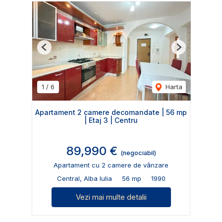
Previous
Next
1
/
6
Harta
Apartament 2 camere decomandate | 56 mp
| Etaj 3 | Centru
89,990 €
(negociabil)
Apartament cu 2 camere de vânzare
Central, Alba Iulia
56 mp
1990
Vezi mai multe detalii