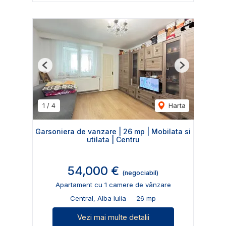
Previous
Next
1
/
4
Harta
Garsoniera de vanzare | 26 mp | Mobilata si
utilata | Centru
54,000 €
(negociabil)
Apartament cu 1 camere de vânzare
Central, Alba Iulia
26 mp
Vezi mai multe detalii