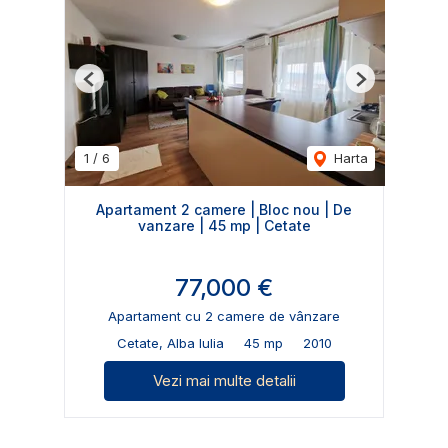
Previous
Next
1
/
6
Harta
Apartament 2 camere | Bloc nou | De
vanzare | 45 mp | Cetate
77,000 €
Apartament cu 2 camere de vânzare
Cetate, Alba Iulia
45 mp
2010
Vezi mai multe detalii