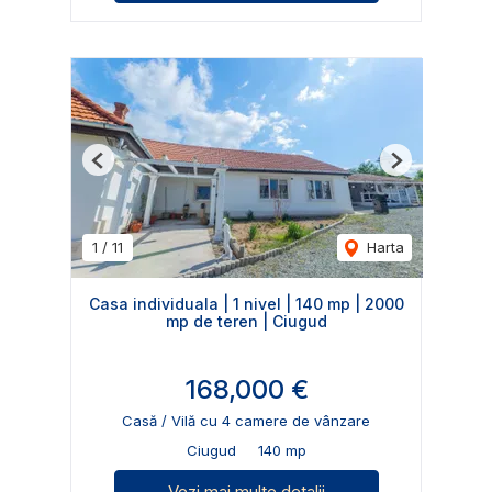
Previous
Next
1
/
11
Harta
Casa individuala | 1 nivel | 140 mp | 2000
mp de teren | Ciugud
168,000 €
Casă / Vilă cu 4 camere de vânzare
Ciugud
140 mp
Vezi mai multe detalii