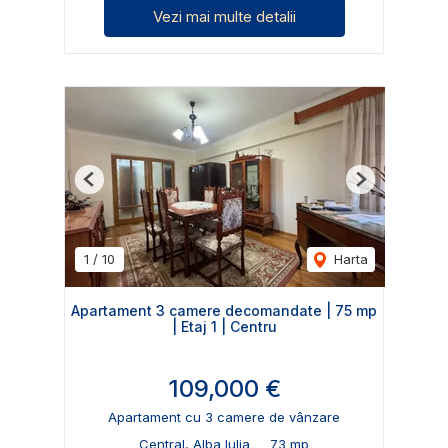
Vezi mai multe detalii
Previous
Next
1
/
10
Harta
Apartament 3 camere decomandate | 75 mp
| Etaj 1 | Centru
109,000 €
Apartament cu 3 camere de vânzare
Central, Alba Iulia
73 mp