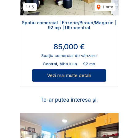
1
/
5
Harta
Spatiu comercial | Frizerie/Birouri/Magazin |
92 mp | Ultracentral
85,000 €
Spațiu comercial de vânzare
Central, Alba Iulia
92 mp
Vezi mai multe detalii
Te-ar putea interesa și: