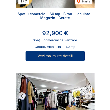
1
/
7
Harta
Spatiu comercial | 60 mp | Birou | Locuinta |
Magazin | Cetate
92,900 €
Spațiu comercial de vânzare
Cetate, Alba Iulia
60 mp
Vezi mai multe detalii
Previous
Next