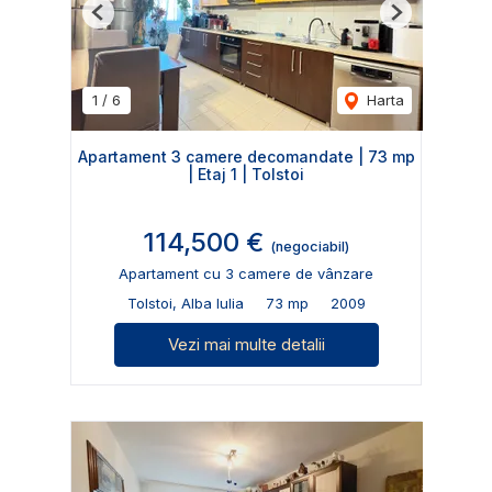
Previous
Next
1
/
6
Harta
Apartament 3 camere decomandate | 73 mp
| Etaj 1 | Tolstoi
114,500 €
(negociabil)
Apartament cu 3 camere de vânzare
Tolstoi, Alba Iulia
73 mp
2009
Vezi mai multe detalii