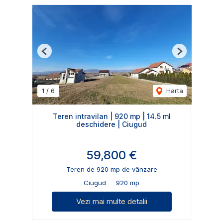
Previous
Next
1
/
6
Harta
Teren intravilan | 920 mp | 14.5 ml
deschidere | Ciugud
59,800 €
Teren de 920 mp de vânzare
Ciugud
920 mp
Vezi mai multe detalii