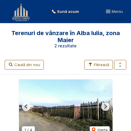
Sună acum
Meniu
Terenuri de vânzare în Alba Iulia, zona
Maier
2 rezultate
Caută din nou
Filtrează
Previous
Next
1
/
4
Harta