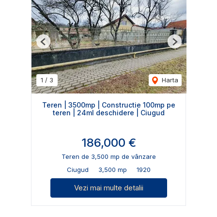
Previous
Next
1
/
3
Harta
Teren | 3500mp | Constructie 100mp pe
teren | 24ml deschidere | Ciugud
186,000 €
Teren de 3,500 mp de vânzare
Ciugud
3,500 mp
1920
Vezi mai multe detalii