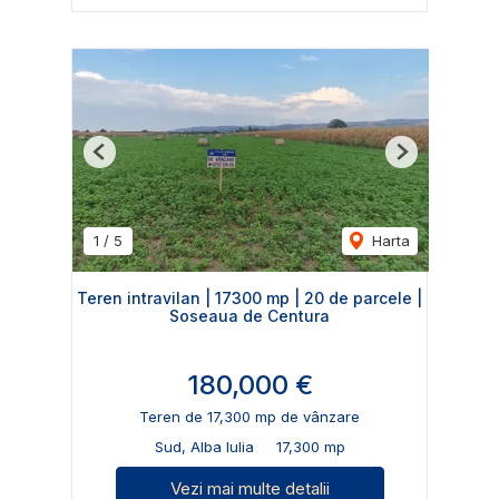
Previous
Next
1
/
5
Harta
Teren intravilan | 17300 mp | 20 de parcele |
Soseaua de Centura
180,000 €
Teren de 17,300 mp de vânzare
Sud, Alba Iulia
17,300 mp
Vezi mai multe detalii