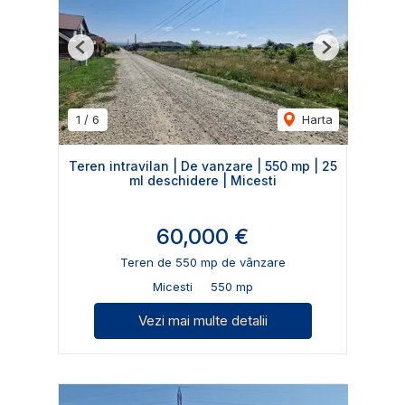
Previous
Next
1
/
6
Harta
Teren intravilan | De vanzare | 550 mp | 25
ml deschidere | Micesti
60,000 €
Teren de 550 mp de vânzare
Micesti
550 mp
Vezi mai multe detalii