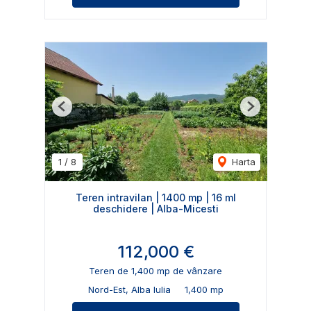
Previous
Next
1
/
8
Harta
Teren intravilan | 1400 mp | 16 ml
deschidere | Alba-Micesti
112,000 €
Teren de 1,400 mp de vânzare
Nord-Est, Alba Iulia
1,400 mp