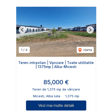
Previous
Next
1
/
4
Harta
Teren intravilan | Vanzare | Toate utilitatile
| 1375mp | Alba-Micesti
85,000 €
Teren de 1,375 mp de vânzare
Micesti, Alba Iulia
1,375 mp
Vezi mai multe detalii