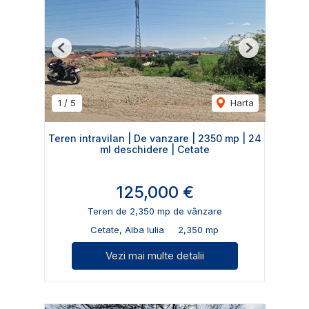
Previous
Next
1
/
5
Harta
Teren intravilan | De vanzare | 2350 mp | 24
ml deschidere | Cetate
125,000 €
Teren de 2,350 mp de vânzare
Cetate, Alba Iulia
2,350 mp
Vezi mai multe detalii