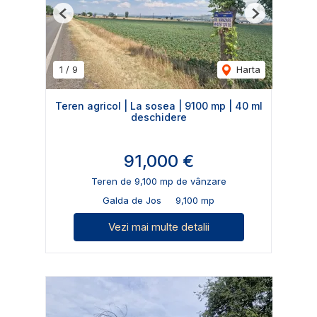
Previous
Next
1
/
9
Harta
Teren agricol | La sosea | 9100 mp | 40 ml
deschidere
91,000 €
Teren de 9,100 mp de vânzare
Galda de Jos
9,100 mp
Vezi mai multe detalii