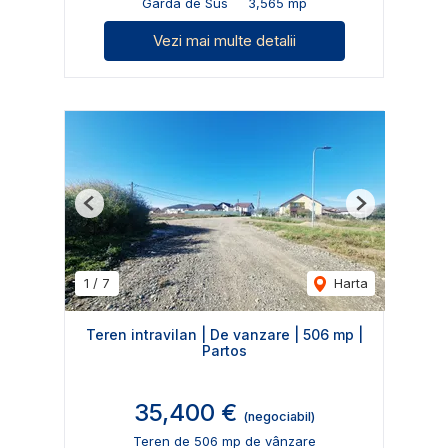
Garda de Sus
3,565 mp
Vezi mai multe detalii
Previous
Next
1
/
7
Harta
Teren intravilan | De vanzare | 506 mp |
Partos
35,400 €
(negociabil)
Teren de 506 mp de vânzare