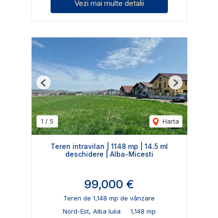
Vezi mai multe detalii
Previous
Next
1
/
5
Harta
Teren intravilan | 1148 mp | 14.5 ml
deschidere | Alba-Micesti
99,000 €
Teren de 1,148 mp de vânzare
Nord-Est, Alba Iulia
1,148 mp