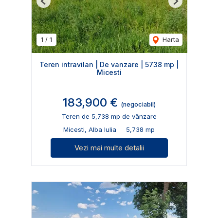
Previous
Next
1
/
1
Harta
Teren intravilan | De vanzare | 5738 mp |
Micesti
183,900 €
(negociabil)
Teren de 5,738 mp de vânzare
Micesti, Alba Iulia
5,738 mp
Vezi mai multe detalii