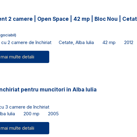
nt 2 camere | Open Space | 42 mp | Bloc Nou | Ceta
gociabil)
cu 2 camere de închiriat
Cetate, Alba Iulia
42 mp
2012
 mai multe detalii
nchiriat pentru muncitori in Alba Iulia
 cu 3 camere de închiriat
ba Iulia
200 mp
2005
 mai multe detalii