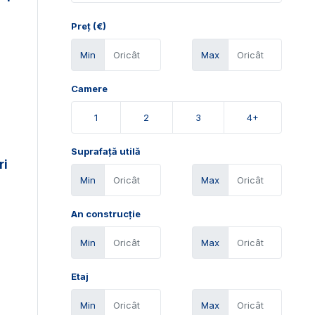
Preț (€)
Min
Max
Camere
1
2
3
4+
Suprafață utilă
ri
Min
Max
An construcție
Min
Max
Etaj
Min
Max