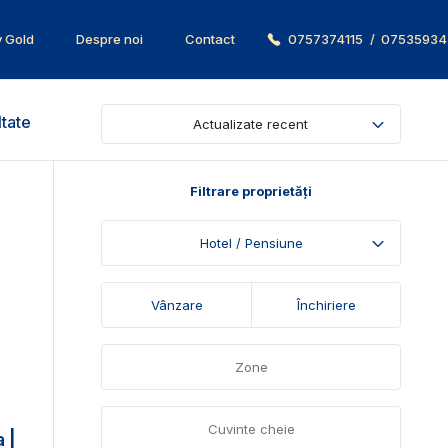
v Gold
Despre noi
Contact
0757374115
/
07535934
ltate
Actualizate recent
Filtrare proprietăți
Hotel / Pensiune
Vânzare
Închiriere
 |