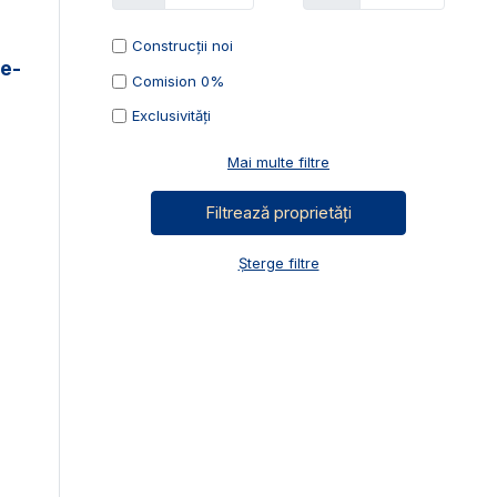
Construcții noi
te-
Comision 0%
Exclusivități
Mai multe filtre
Șterge filtre