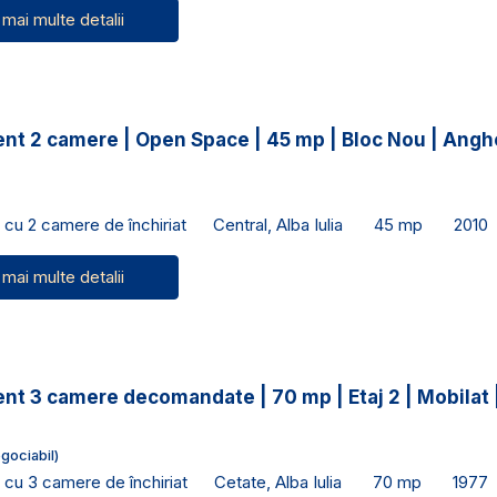
 mai multe detalii
nt 2 camere | Open Space | 45 mp | Bloc Nou | Angh
cu 2 camere de închiriat
Central, Alba Iulia
45 mp
2010
 mai multe detalii
t 3 camere decomandate | 70 mp | Etaj 2 | Mobilat 
gociabil)
cu 3 camere de închiriat
Cetate, Alba Iulia
70 mp
1977