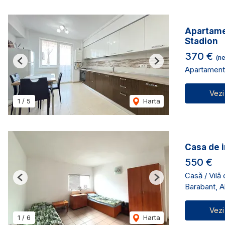
Apartame
Stadion
370 €
(ne
Previous
Next
Apartament 
Vezi
1
/
5
Harta
Casa de i
550 €
Casă / Vilă
Previous
Next
Barabant, Al
Vezi
1
/
6
Harta