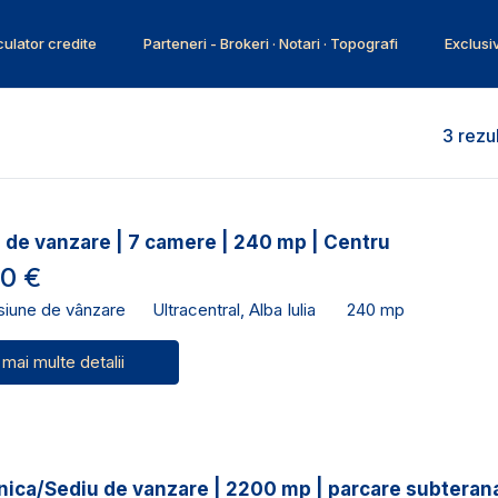
ulator credite
Parteneri - Brokeri · Notari · Topografi
Exclusi
3 rezu
 de vanzare | 7 camere | 240 mp | Centru
0 €
siune de vânzare
Ultracentral, Alba Iulia
240 mp
 mai multe detalii
nica/Sediu de vanzare | 2200 mp | parcare subterana