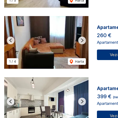
1
/
5
Harta
Apartame
260 €
Apartament 
Previous
Next
Vezi
1
/
4
Harta
Apartamen
399 €
(ne
Apartament 
Previous
Next
Vezi