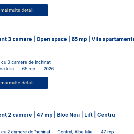
 mai multe detalii
nt 3 camere | Open space | 65 mp | Vila apartamente
cu 3 camere de închiriat
ba Iulia
65 mp
2026
 mai multe detalii
t 2 camere | 47 mp | Bloc Nou | Lift | Centru
cu 2 camere de închiriat
Central, Alba Iulia
47 mp