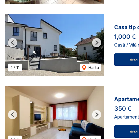
Casa tip 
1,000 €
Casă / Vilă
Previous
Next
Vezi
1
/
11
Harta
Apartamen
350 €
Apartament 
Previous
Next
Vezi