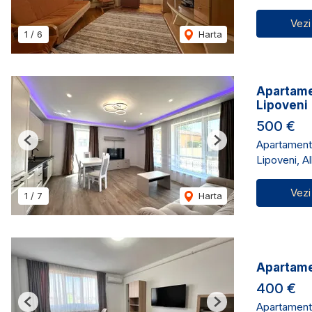
Vezi
1
/
6
Harta
Apartame
Lipoveni
500 €
Apartament 
Previous
Next
Lipoveni, Al
Vezi
1
/
7
Harta
Apartamen
400 €
Apartament 
Previous
Next