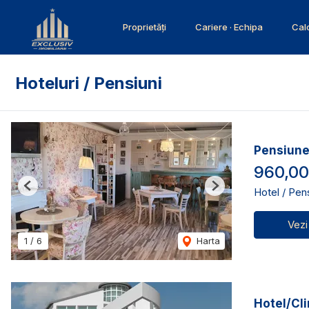
Proprietăți
Cariere · Echipa
Calc
Hoteluri / Pensiuni
Pensiune
960,00
Hotel / Pen
Previous
Next
Vezi
1
/
6
Harta
Hotel/Cli