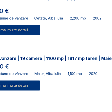
0 €
siune de vânzare
Cetate, Alba Iulia
2,200 mp
2002
 mai multe detalii
vanzare | 19 camere | 1100 mp | 1817 mp teren | Maie
0 €
siune de vânzare
Maier, Alba Iulia
1,100 mp
2020
 mai multe detalii