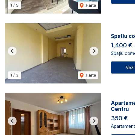
1
/
5
Harta
Spatiu co
1,400 €
Spațiu comer
Previous
Next
Vezi
1
/
3
Harta
Apartamen
Centru
350 €
Previous
Next
Apartament 