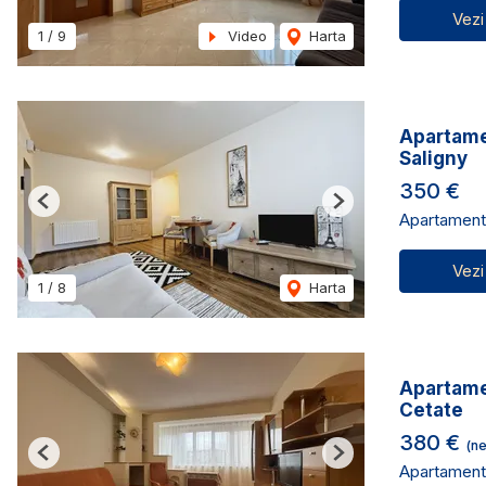
Vezi
1
/
9
Video
Harta
Apartame
Saligny
350 €
Previous
Next
Apartament 
Vezi
1
/
8
Harta
Apartamen
Cetate
380 €
(ne
Previous
Next
Apartament 