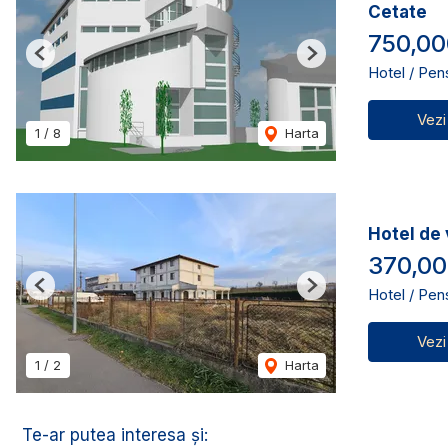
Cetate
750,00
Previous
Next
Hotel / Pen
Vezi
1
/
8
Harta
Hotel de 
370,00
Hotel / Pen
Previous
Next
Vezi
1
/
2
Harta
Te-ar putea interesa și: